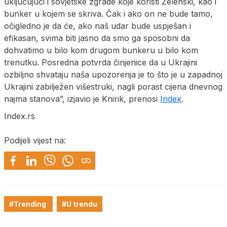
uključujući i sovjetske zgrade koje koristi Zelenski, kao i
bunker u kojem se skriva. Čak i ako on ne bude tamo,
očigledno je da će, ako naš udar bude uspješan i
efikasan, svima biti jasno da smo ga sposobni da
dohvatimo u bilo kom drugom bunkeru u bilo kom
trenutku. Posredna potvrda činjenice da u Ukrajini
ozbiljno shvataju naša upozorenja je to što je u zapadnoj
Ukrajini zabilježen višestruki, nagli porast cijena dnevnog
najma stanova”, izjavio je Knirik, prenosi
Index
.
Index.rs
Podijeli vijest na:
#Trending
#U trendu