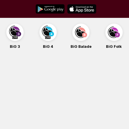
Skip
to
content
BiG 3
BiG 4
BiG Balade
BiG Folk