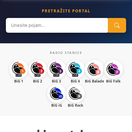
PRETRAŽITE PORTAL
Search
for:
RADIO STANICE
BiG 1
BiG 2
BiG 3
BiG 4
BiG Balade
BiG Folk
BiG iG
BiG Rock