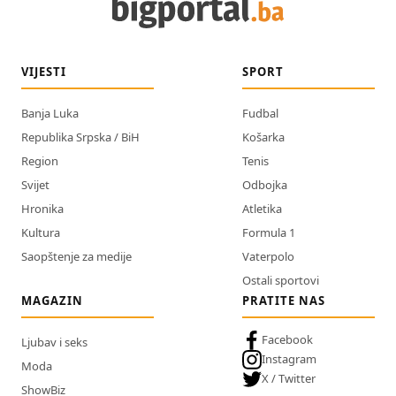
VIJESTI
SPORT
Banja Luka
Fudbal
Republika Srpska / BiH
Košarka
Region
Tenis
Svijet
Odbojka
Hronika
Atletika
Kultura
Formula 1
Saopštenje za medije
Vaterpolo
Ostali sportovi
MAGAZIN
PRATITE NAS
Facebook
Ljubav i seks
Instagram
Moda
X / Twitter
ShowBiz