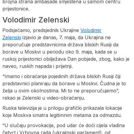
brojna strana ambasade smještena u samom centru
prijestonice.
Volodimir Zelenski
Podsjećamo, predsjednik Ukrajine
Volodimir
Zelenski
izjavio je danas, 7. maja, da Ukrajina ne
preporučuje predstavnicima država bliskih Rusiji da
borave u Moskvi u periodu oko 9. maja, kada se u
ruskoj prijestonici obilježava Dan pobjede, zbog, kako je
naveo, ruskih napada i prijetnji.
“Imamo i obraćanja pojedinih država bliskih Rusiji čiji
predstavnici planiraju da borave u Moskvi. Čudna je to
želja u ovim okolnostima. Mi to ne preporučujemo”,
rekao je Zelenski u video-obraćanju.
Ruska televizija je u prilogu grafički prikazala lokacije
koje Moskva smatra legitimnim metama za odmazdu.
“U slučaju provokacije, pod udar će doći cijela vladina
četvrt i Vrhovna rada (ukrajinski parlament), od