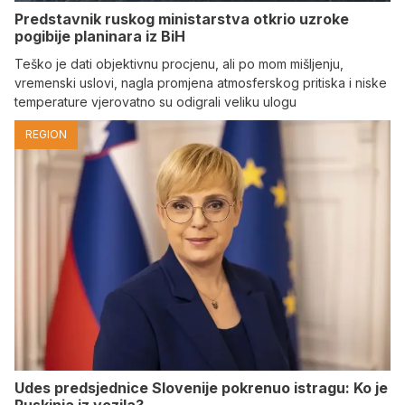
Predstavnik ruskog ministarstva otkrio uzroke
pogibije planinara iz BiH
Teško je dati objektivnu procjenu, ali po mom mišljenju,
vremenski uslovi, nagla promjena atmosferskog pritiska i niske
temperature vjerovatno su odigrali veliku ulogu
REGION
Udes predsjednice Slovenije pokrenuo istragu: Ko je
Ruskinja iz vozila?