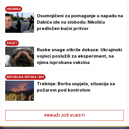
HRONIKA
Osumnjičeni za pomaganje u napadu na
Dabića ide na slobodu: Nikoliću
predložen kućni pritvor
SVIJET
Ruske snage otkrile dokaze: Ukrajinski
vojnici poslužili za eksperiment, na
njima isprobana vakcina
REPUBLIKA SRPSKA / BIH
Trebinje: Borba uspjela, situacija sa
požarom pod kontrolom
PRIKAŽI JOŠ VIJESTI