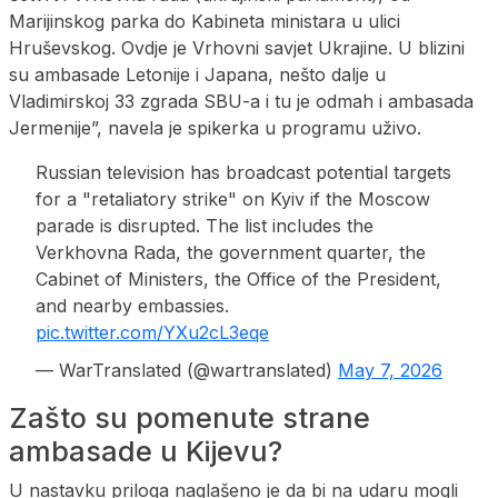
Marijinskog parka do Kabineta ministara u ulici
Hruševskog. Ovdje je Vrhovni savjet Ukrajine. U blizini
su ambasade Letonije i Japana, nešto dalje u
Vladimirskoj 33 zgrada SBU-a i tu je odmah i ambasada
Jermenije”, navela je spikerka u programu uživo.
Russian television has broadcast potential targets
for a "retaliatory strike" on Kyiv if the Moscow
parade is disrupted. The list includes the
Verkhovna Rada, the government quarter, the
Cabinet of Ministers, the Office of the President,
and nearby embassies.
pic.twitter.com/YXu2cL3eqe
— WarTranslated (@wartranslated)
May 7, 2026
Zašto su pomenute strane
ambasade u Kijevu?
U nastavku priloga naglašeno je da bi na udaru mogli