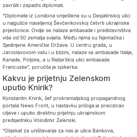
završiti i zapadni diplomati.
“Diplomate iz Londona smještene su u Desjatinskoj ulici
u najgušće naseljenoj Ševčenkovskoj četvrti ukrajinske
prijestonice. Ovdje se nalaze ambasade i predstavništva
više od 50 zemalja svijeta. Među njima su Njemačka i
Sjedinjene Američke Države. U centru grada, u
Jaroslavovom valu i u blizini, nalaze se ambasade Italije,
Kanade, Poljske, a u Rejtarškoj ulici ambasada
Francuske”, poručila je spikerka.
Kakvu je prijetnju Zelenskom
uputio Knirik?
Konstantin Knirik, šef prokremaljskog propagandnog
portala News Front, u nastavku priloga je precizirao
ciljeve i uputio direktnu prijetnju ukrajinskom
predsjedniku Volodimir Zelenski.
“Objekat za uništavanje za nas je ulica Bankova,