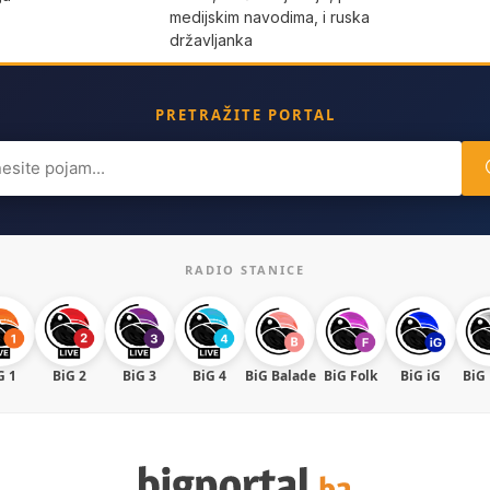
medijskim navodima, i ruska
državljanka
PRETRAŽITE PORTAL
ch
RADIO STANICE
G 1
BiG 2
BiG 3
BiG 4
BiG Balade
BiG Folk
BiG iG
BiG