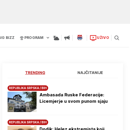
BIG BIZZ
PROGRAM
UŽIVO
TRENDING
NAJČITANIJE
REPUBLIKA SRPSKA / BIH
Ambasada Ruske Federacije:
Licemjerje u svom punom sjaju
REPUBLIKA SRPSKA / BIH
Dodik: Helez ekstremista koji