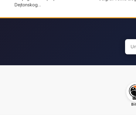
Dejtonskog…
Sear
for:
Bi