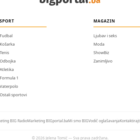
SPORT
MAGAZIN
Fudbal
Ljubav i seks
Košarka
Moda
Tenis
ShowBiz
Odbojka
Zanimljivo
Atletika
Formula 1
Vaterpolo
Ostali sportovi
eting BIG Radio
Marketing BIGportal.ba
Mi smo BIG
Vodič oglašavanja
Kontaktiraj
© 2026 Jelena Tomić — Sva prava zadržana.