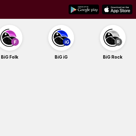
BiG Folk
BiG iG
BiG Rock