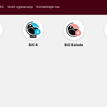
BiG
Vodič oglašavanja
Kontaktirajte nas
BiG 4
BiG Balade