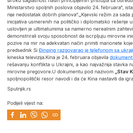
široku saglasnost naših principijelnih pristupa sa odr
Ministarstvo spoljnih poslova objavilo 24. februara“, 
nije nedostatak dobrih planova“.„Kijevski režim za sada
inicijativa usmerenih na političko i diplomatsko rešenje 
uslovljen je ultimatumima sa namerno nerealnim zahtevima
demonstrirali svoju sposobnost da iscrpljuju mirovne ini
pozive na mir na adekvatan način primiti marionete koje k
predsednik Si
Đinping razgovarao je telefonom sa ukra
kineska televizija.Kina je 24. februara objavila
dokument 
rešavanju konflikta u Ukrajini, a kao najvažnija stavka n
mirovne pregovore.U dokumentu pod nazivom
„Stav K
spoljnopolitički resor navodi i da će Kina nastaviti da 
Sputnjik.rs
Podijeli vijest na: