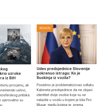
REGION
Udes predsjednice Slovenije
skog
pokrenuo istragu: Ko je
krio uzroke
Ruskinja iz vozila?
ra iz BiH
Posebno je problematizovao odluku
tivnu procjenu, ali
Kabineta predsjednice da ne objavi
vremenski uslovi,
identitet dvije osobe koje su se
mosferskog pritiska
nalazile u vozilu u kojem je bila Pirc
e vjerovatno su
Musar, među kojima je, prema
gu