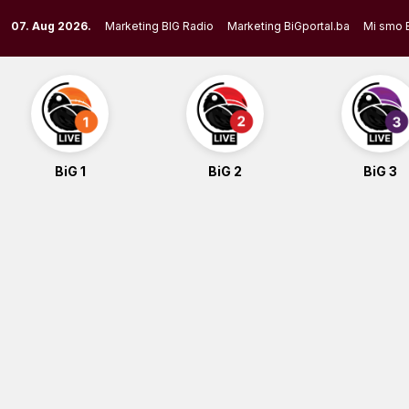
Skip
07. Aug 2026.
Marketing BIG Radio
Marketing BiGportal.ba
Mi smo 
to
content
BiG 1
BiG 2
BiG 3