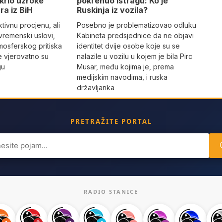
pokrenuo istragu: Ko je
krio uzroke
Ruskinja iz vozila?
ra iz BiH
Posebno je problematizovao odluku
tivnu procjenu, ali
Kabineta predsjednice da ne objavi
vremenski uslovi,
identitet dvije osobe koje su se
mosferskog pritiska
nalazile u vozilu u kojem je bila Pirc
e vjerovatno su
Musar, među kojima je, prema
gu
medijskim navodima, i ruska
državljanka
PRETRAŽITE PORTAL
ch
RADIO STANICE