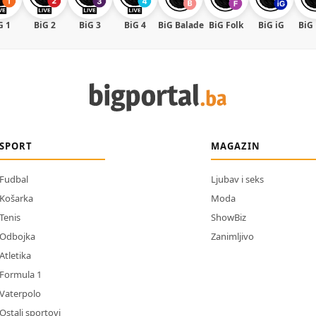
G 1
BiG 2
BiG 3
BiG 4
BiG Balade
BiG Folk
BiG iG
BiG
SPORT
MAGAZIN
Fudbal
Ljubav i seks
Košarka
Moda
Tenis
ShowBiz
Odbojka
Zanimljivo
Atletika
Formula 1
Vaterpolo
Ostali sportovi