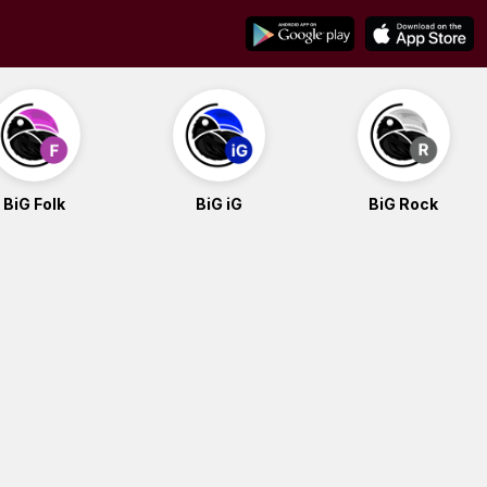
BiG Folk
BiG iG
BiG Rock