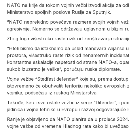
NATO ne krije da tokom vojnih vežbi izvodi akcije za odbi
Ministarstvo spoljnih poslova Rusije za Sputnjik.
“NATO neprekidno povećava razmere svojih vojnih vežbi
agresivnije. Namerno se održavaju uglavnom u blizini rus
Zbog toga višestruko raste rizik od zaoštravanja situacij
“Hteli bismo da istaknemo da usled manevara Alijanse u
prostora, višestruko raste rizik od nenamernih incidenat
konstantne eskalacije napetosti od strane NATO-a, opas
sukob izuzetno je velika”, poručuju ruske diplomate.
Vojne vežbe “Stedfast defender” koje su, prema dostup
istovremeno će obuhvatiti teritoriju nekoliko evropskih
vojnika, podsećaju iz ruskog Ministarstva.
Takođe, kao i sve ostale vežbe iz serije “Difender”, i 
jedinica i vojne tehnike u Evropu i razvoj odgovarajuće lo
Ranije je objavljeno da NATO planira da u proleće 2024.
vojne vežbe od vremena Hladnog rata kako bi uvežbao 