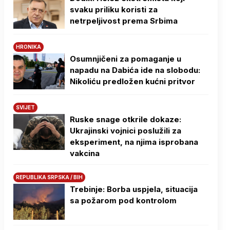
svaku priliku koristi za
netrpeljivost prema Srbima
HRONIKA
Osumnjičeni za pomaganje u
napadu na Dabića ide na slobodu:
Nikoliću predložen kućni pritvor
SVIJET
Ruske snage otkrile dokaze:
Ukrajinski vojnici poslužili za
eksperiment, na njima isprobana
vakcina
REPUBLIKA SRPSKA / BIH
Trebinje: Borba uspjela, situacija
sa požarom pod kontrolom