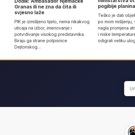
ministarstva ot
Dodik: Ambasador Njemačke
pogibije planina
Granas ili ne zna da čita ili
svjesno laže
Teško je dati objek
PIK je izmišljeno tijelo, nema nikakvog
po mom mišljenju, 
uticaja na izbor, imenovanje i
nagla promjena at
potvrđivanje visokog predstavnika.
i niske temperatur
Biraju ga strane potpisnice
odigrali veliku ulo
Dejtonskog…
Sear
for: