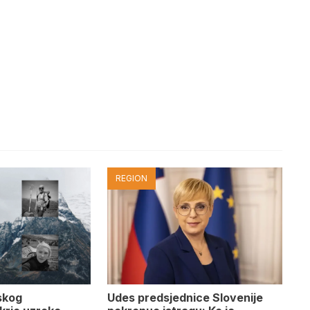
REGION
Udes predsjednice Slovenije
skog