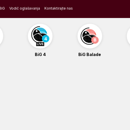
BiG
Vodič oglašavanja
Kontaktirajte nas
BiG 4
BiG Balade