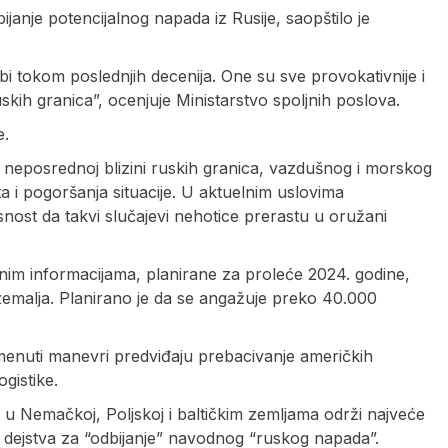
janje potencijalnog napada iz Rusije, saopštilo je
 tokom poslednjih decenija. One su sve provokativnije i
kih granica”, ocenjuje Ministarstvo spoljnih poslova.
e.
 neposrednoj blizini ruskih granica, vazdušnog i morskog
a i pogoršanja situacije. U aktuelnim uslovima
nost da takvi slučajevi nehotice prerastu u oružani
nim informacijama, planirane za proleće 2024. godine,
 zemalja. Planirano je da se angažuje preko 40.000
pomenuti manevri predviđaju prebacivanje američkih
gistike.
 u Nemačkoj, Poljskoj i baltičkim zemljama održi najveće
dejstva za “odbijanje” navodnog “ruskog napada”.