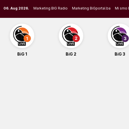
Skip
06. Aug 2026.
Marketing BIG Radio
Marketing BiGportal.ba
Mi smo 
to
content
BiG 1
BiG 2
BiG 3