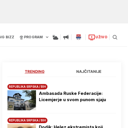
BIG BIZZ
PROGRAM
UŽIVO
TRENDING
NAJČITANIJE
REPUBLIKA SRPSKA / BIH
Ambasada Ruske Federacije:
Licemjerje u svom punom sjaju
REPUBLIKA SRPSKA / BIH
Dodik: Helez ekstremista koji