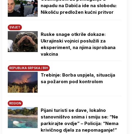
napadu na Dabića ide na slobodu:
Nikoliću predložen kućni pritvor
SVIJET
Ruske snage otkrile dokaze:
Ukrajinski vojnici poslužili za
eksperiment, na njima isprobana
vakcina
REPUBLIKA SRPSKA / BIH
Trebinje: Borba uspjela, situacija
sa požarom pod kontrolom
REGION
Pijani turisti se dave, lokalno
stanovništvo snima i smiju se: “Ne
parkirajte ovdje” – Policija: “Nema
krivičnog djela za nepomaganje!”