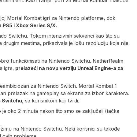
rtainment. Kao i ranije, port za Mortal Kombat 1 takođe
ijoj Mortal Kombat igri za Nintendo platforme, dok
 PS5 i Xbox Series S/X.
ndo Switchu. Tokom intenzivnih sekvenci kao što su
a drugim mestima, prikazivala je lošu rezoluciju koja nije
dobro funkcionisati na Nintendo Switchu. NetherRealm
 igre,
prelazeći na novu verziju Unreal Engine-a za
preambiciozan za Nintendo Switch. Mortal Kombat 1
an prelazak na gameplay sa ekrana za izbor karaktera.
o Switchu
, sa korisnikom koji tvrdi:
 je oko 2 minuta nakon što smo se zaključali (tačka
žimu na Nintendo Switchu. Neki korisnici su takođe
d ovih problema.