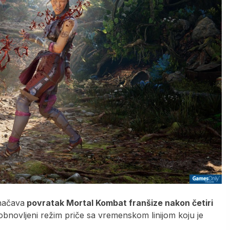
značava
povratak Mortal Kombat franšize nakon četiri
bnovljeni režim priče sa vremenskom linijom koju je