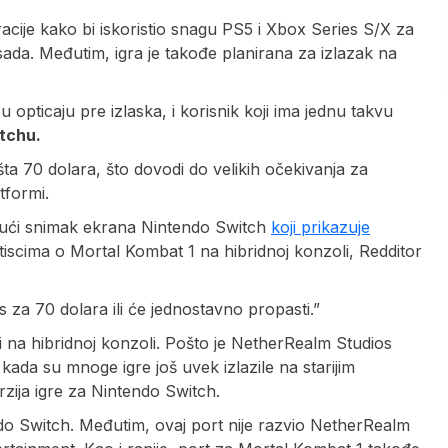
cije kako bi iskoristio snagu PS5 i Xbox Series S/X za
sada. Međutim, igra je takođe planirana za izlazak na
 opticaju pre izlaska, i korisnik koji ima jednu takvu
itchu.
ta 70 dolara, što dovodi do velikih očekivanja za
tformi.
majući snimak ekrana Nintendo Switch
koji prikazuje
utiscima o Mortal Kombat 1 na hibridnoj konzoli, Redditor
s za 70 dolara ili će jednostavno propasti.”
ri na hibridnoj konzoli. Pošto je NetherRealm Studios
ada su mnoge igre još uvek izlazile na starijim
rzija igre za Nintendo Switch.
o Switch. Međutim, ovaj port nije razvio NetherRealm