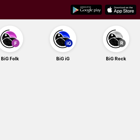
BiG Folk
BiG iG
BiG Rock