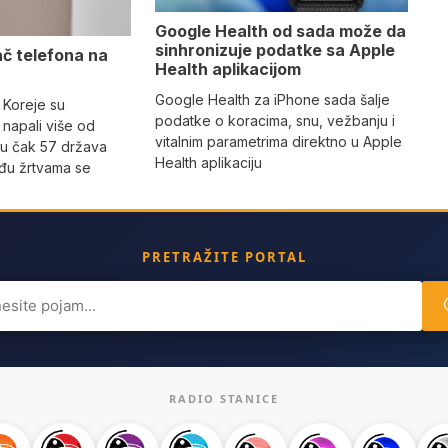
Google Health od sada može da
sinhronizuje podatke sa Apple
ač telefona na
Health aplikacijom
Google Health za iPhone sada šalje
 Koreje su
podatke o koracima, snu, vežbanju i
napali više od
vitalnim parametrima direktno u Apple
 u čak 57 država
Health aplikaciju
eđu žrtvama se
PRETRAŽITE PORTAL
ch
RADIO STANICE