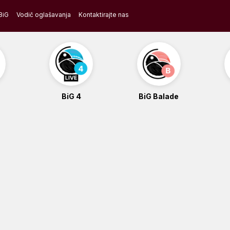
BiG
Vodič oglašavanja
Kontaktirajte nas
BiG 4
BiG Balade