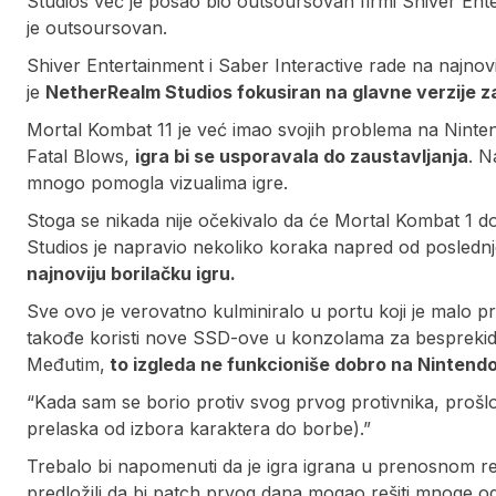
Studios već je posao bio outsoursovan firmi Shiver Ente
je outsoursovan.
Shiver Entertainment i Saber Interactive rade na najnov
je
NetherRealm Studios fokusiran na glavne verzije za
Mortal Kombat 11 je već imao svojih problema na Ninte
Fatal Blows,
igra bi se usporavala do zaustavljanja
. N
mnogo pomogla vizualima igre.
Stoga se nikada nije očekivalo da će Mortal Kombat 1 
Studios je napravio nekoliko koraka napred od poslednje
najnoviju borilačku igru.
Sve ovo je verovatno kulminiralo u portu koji je malo 
takođe koristi nove SSD-ove u konzolama za besprekid
Međutim,
to izgleda ne funkcioniše dobro na Nintend
“Kada sam se borio protiv svog prvog protivnika, prošlo
prelaska od izbora karaktera do borbe).”
Trebalo bi napomenuti da je igra igrana u prenosnom re
predložili da bi patch prvog dana mogao rešiti mnoge o