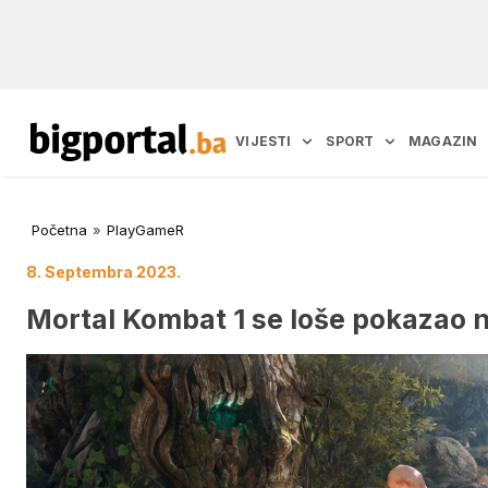
VIJESTI
SPORT
MAGAZIN
Početna
»
PlayGameR
8. Septembra 2023.
Mortal Kombat 1 se loše pokazao 