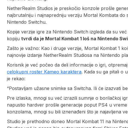
NetherRealm Studios je preskočio konzole prošle genera
najbrutalniju i najnapredniju verziju Mortal Kombata do 
Nintendo Switchu.
Kopije verzije igre za Nintendo Switch izgleda da su već u
kopiju
tvrdi da je Mortal Kombat 1 loš na Nintendo Sw
Zašto je važno: Kao i druge verzije, Mortal Kombat 1 koš
najnovije izdanje NetherRealm Studiosa na Nintendo pla
Korisnik je već počeo da deli informacije o igri, otpre
celokupni roster Kameo karaktera
. Kada su ga pitali o 
je rekao:
“Postavljam užasne snimke sa Switcha. Ili će izazvati be
Pre izlaska, mnogi su već izrazili sumnje o borilačkoj ig
napustio hardver prošle generacije poput PS4 u vreme k
konzolama, mnogi su bili iznenađeni što je najavljena ve
Studio je prethodno doneo Mortal Kombat 11 na Nintend