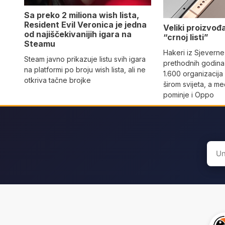
Sa preko 2 miliona wish lista,
Resident Evil Veronica je jedna
Veliki proizvođ
od najiščekivanijih igara na
“crnoj listi”
Steamu
Hakeri iz Sjeverne
Steam javno prikazuje listu svih igara
prethodnih godina 
na platformi po broju wish lista, ali ne
1.600 organizacija
otkriva tačne brojke
širom svijeta, a m
pominje i Oppo
Sear
for: