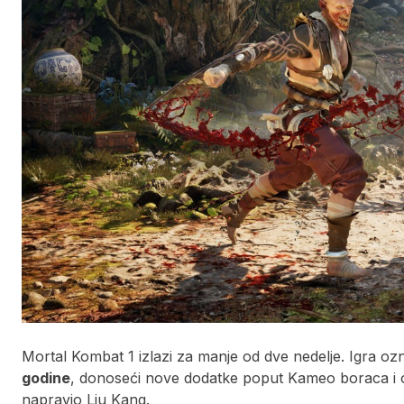
Mortal Kombat 1 izlazi za manje od dve nedelje. Igra o
godine
, donoseći nove dodatke poput Kameo boraca i o
napravio Liu Kang.