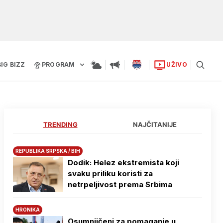
BIG BIZZ
PROGRAM
UŽIVO
TRENDING
NAJČITANIJE
REPUBLIKA SRPSKA / BIH
Dodik: Helez ekstremista koji
svaku priliku koristi za
netrpeljivost prema Srbima
HRONIKA
Osumnjičeni za pomaganje u