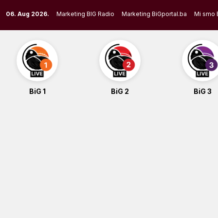
Skip
06. Aug 2026.
Marketing BIG Radio
Marketing BiGportal.ba
Mi smo 
to
content
BiG 1
BiG 2
BiG 3