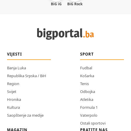
BiG iG
BiG Rock
VIJESTI
SPORT
Banja Luka
Fudbal
Republika Srpska / BiH
Košarka
Region
Tenis
Svijet
Odbojka
Hronika
Atletika
Kultura
Formula 1
Saopštenje za medije
Vaterpolo
Ostali sportovi
MAGAZIN
PRATITE NAS