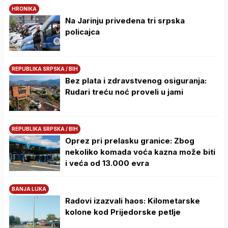
HRONIKA
Na Јarinju privedena tri srpska
policajca
REPUBLIKA SRPSKA / BIH
Bez plata i zdravstvenog osiguranja:
Rudari treću noć proveli u jami
REPUBLIKA SRPSKA / BIH
Oprez pri prelasku granice: Zbog
nekoliko komada voća kazna može biti
i veća od 13.000 evra
BANJA LUKA
Radovi izazvali haos: Kilometarske
kolone kod Prijedorske petlje