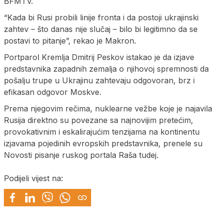
BFMTV.
“Kada bi Rusi probili linije fronta i da postoji ukrajinski
zahtev – što danas nije slučaj – bilo bi legitimno da se
postavi to pitanje”, rekao je Makron.
Portparol Kremlja Dmitrij Peskov istakao je da izjave
predstavnika zapadnih zemalja o njihovoj spremnosti da
pošalju trupe u Ukrajinu zahtevaju odgovoran, brz i
efikasan odgovor Moskve.
Prema njegovim rečima, nuklearne vežbe koje je najavila
Rusija direktno su povezane sa najnovijim pretećim,
provokativnim i eskalirajućim tenzijama na kontinentu
izjavama pojedinih evropskih predstavnika, prenele su
Novosti pisanje ruskog portala Raša tudej.
Podijeli vijest na: