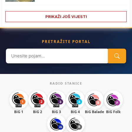
PRIKAŽI JOŠ VIJESTI
PRETRAŽITE PORTAL
Search
for:
RADIO STANICE
BiG 1
BiG 2
BiG 3
BiG 4
BiG Balade
BiG Folk