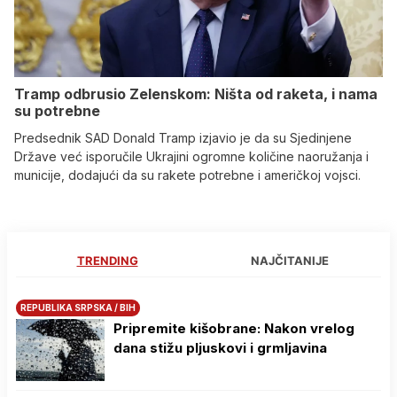
Tramp odbrusio Zelenskom: Ništa od raketa, i nama
su potrebne
Predsednik SAD Donald Tramp izjavio je da su Sjedinjene
Države već isporučile Ukrajini ogromne količine naoružanja i
municije, dodajući da su rakete potrebne i američkoj vojsci.
TRENDING
NAJČITANIJE
REPUBLIKA SRPSKA / BIH
Pripremite kišobrane: Nakon vrelog
dana stižu pljuskovi i grmljavina