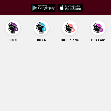
Skip
to
content
BiG 3
BiG 4
BiG Balade
BiG Folk