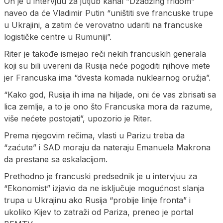
On je u intervjuu za jutjub kanal “Džadžing fridom”
naveo da će Vladimir Putin “uništiti sve francuske trupe
u Ukrajini, a zatim će verovatno udariti na francuske
logističke centre u Rumuniji”.
Riter je takođe ismejao reči nekih francuskih generala
koji su bili uvereni da Rusija neće pogoditi njihove mete
jer Francuska ima “dvesta komada nuklearnog oružja”.
“Kako god, Rusija ih ima na hiljade, oni će vas zbrisati sa
lica zemlje, a to je ono što Francuska mora da razume,
više nećete postojati”, upozorio je Riter.
Prema njegovim rečima, vlasti u Parizu treba da
“zaćute” i SAD moraju da nateraju Emanuela Makrona
da prestane sa eskalacijom.
Prethodno je francuski predsednik je u intervjuu za
“Ekonomist” izjavio da ne isključuje mogućnost slanja
trupa u Ukrajinu ako Rusija “probije linije fronta” i
ukoliko Kijev to zatraži od Pariza, preneo je portal