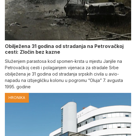
Obilježena 31 godina od stradanja na Petrovačkoj
cesti: Zločin bez kazne
Služenjem parastosa kod spomen-krsta u mjestu Janjile na
Petrovačkoj cesti i polaganjem vijenaca za stradale Srbe
obilježena je 31 godina od stradanja srpskih civila u avio-
napadu na izbjegličku kolonu u pogromu “Oluja” 7. avgusta
1995. godine
HRONIKA