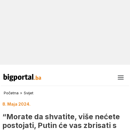
Početna
»
Svijet
8. Maja 2024.
“Morate da shvatite, više nećete
postojati, Putin će vas zbrisati s