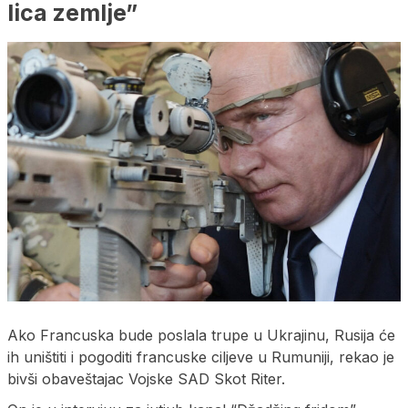
lica zemlje”
Ako Francuska bude poslala trupe u Ukrajinu, Rusija će
ih uništiti i pogoditi francuske ciljeve u Rumuniji, rekao je
bivši obaveštajac Vojske SAD Skot Riter.