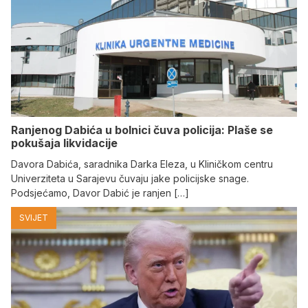
Ranjenog Dabića u bolnici čuva policija: Plaše se
pokušaja likvidacije
Davora Dabića, saradnika Darka Eleza, u Kliničkom centru
Univerziteta u Sarajevu čuvaju jake policijske snage.
Podsjećamo, Davor Dabić je ranjen […]
SVIJET