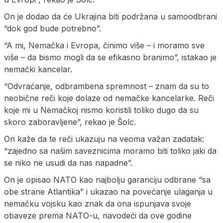
On je dodao da će Ukrajina biti podržana u samoodbrani
“dok god bude potrebno”.
“A mi, Nemačka i Evropa, činimo više – i moramo sve
više – da bismo mogli da se efikasno branimo”, istakao je
nemački kancelar.
“Odvraćanje, odbrambena spremnost – znam da su to
neobične reči koje dolaze od nemačke kancelarke. Reči
koje mi u Nemačkoj nismo koristili toliko dugo da su
skoro zaboravljene”, rekao je Šolc.
On kaže da te reči ukazuju na veoma važan zadatak:
“zajedno sa našim saveznicima moramo biti toliko jaki da
se niko ne usudi da nas napadne”.
On je opisao NATO kao najbolju garanciju odbrane “sa
obe strane Atlantika” i ukazao na povećanje ulaganja u
nemačku vojsku kao znak da ona ispunjava svoje
obaveze prema NATO-u, navodeći da ove godine