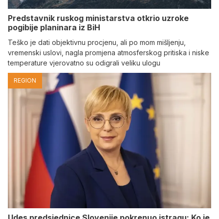
Predstavnik ruskog ministarstva otkrio uzroke
pogibije planinara iz BiH
Teško je dati objektivnu procjenu, ali po mom mišljenju,
vremenski uslovi, nagla promjena atmosferskog pritiska i niske
temperature vjerovatno su odigrali veliku ulogu
REGION
Udes predsjednice Slovenije pokrenuo istragu: Ko je