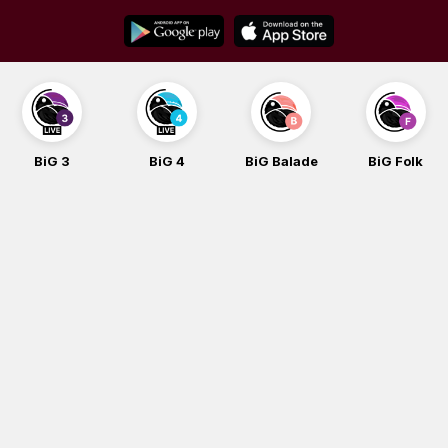
Skip
to
content
BiG 3
BiG 4
BiG Balade
BiG Folk