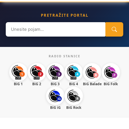
PRETRAŽITE PORTAL
Search
for:
RADIO STANICE
BiG 1
BiG 2
BiG 3
BiG 4
BiG Balade
BiG Folk
BiG iG
BiG Rock