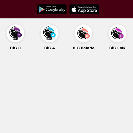
Skip
to
content
BiG 3
BiG 4
BiG Balade
BiG Folk