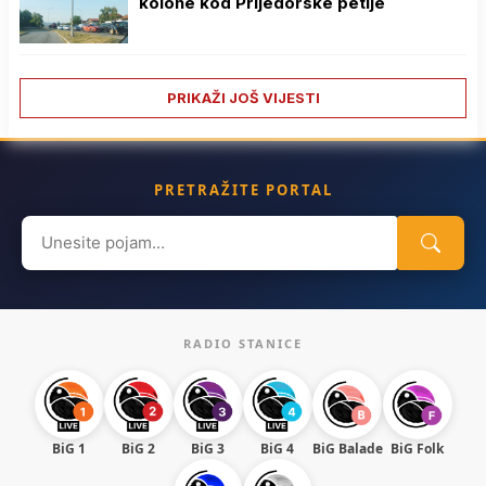
kolone kod Prijedorske petlje
PRIKAŽI JOŠ VIJESTI
PRETRAŽITE PORTAL
Search
for:
RADIO STANICE
BiG 1
BiG 2
BiG 3
BiG 4
BiG Balade
BiG Folk