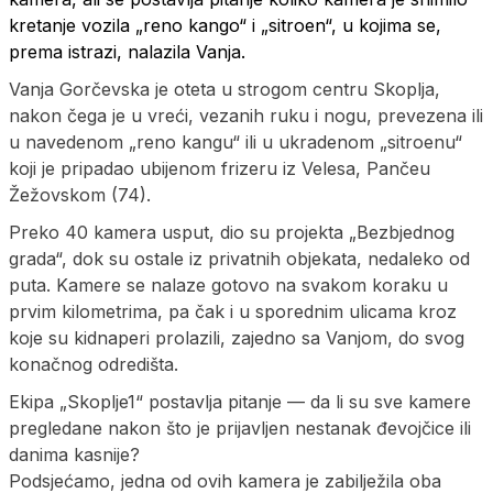
kretanje vozila „reno kango“ i „sitroen“, u kojima se,
prema istrazi, nalazila Vanja.
Vanja Gorčevska je oteta u strogom centru Skoplja,
nakon čega je u vreći, vezanih ruku i nogu, prevezena ili
u navedenom „reno kangu“ ili u ukradenom „sitroenu“
koji je pripadao ubijenom frizeru iz Velesa, Pančeu
Žežovskom (74).
Preko 40 kamera usput, dio su projekta „Bezbjednog
grada“, dok su ostale iz privatnih objekata, nedaleko od
puta. Kamere se nalaze gotovo na svakom koraku u
prvim kilometrima, pa čak i u sporednim ulicama kroz
koje su kidnaperi prolazili, zajedno sa Vanjom, do svog
konačnog odredišta.
Ekipa „Skoplje1“ postavlja pitanje — da li su sve kamere
pregledane nakon što je prijavljen nestanak đevojčice ili
danima kasnije?
Podsjećamo, jedna od ovih kamera je zabilježila oba