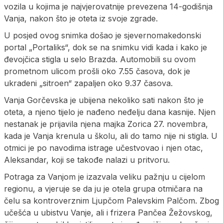
vozila u kojima je najvjerovatnije prevezena 14-godišnja
Vanja, nakon što je oteta iz svoje zgrade.
U posjed ovog snimka došao je sjevernomakedonski
portal „Portaliks“, dok se na snimku vidi kada i kako je
đevojčica stigla u selo Brazda. Automobili su ovom
prometnom ulicom prošli oko 7.55 časova, dok je
ukradeni „sitroen“ zapaljen oko 9.37 časova.
Vanja Gorčevska je ubijena nekoliko sati nakon što je
oteta, a njeno tijelo je nađeno neđelju dana kasnije. Njen
nestanak je prijavila njena majka Zorica 27. novembra,
kada je Vanja krenula u školu, ali do tamo nije ni stigla. U
otmici je po navodima istrage učestvovao i njen otac,
Aleksandar, koji se takođe nalazi u pritvoru.
Potraga za Vanjom je izazvala veliku pažnju u cijelom
regionu, a vjeruje se da ju je otela grupa otmičara na
čelu sa kontroverznim Ljupčom Palevskim Palčom. Zbog
učešća u ubistvu Vanje, ali i frizera Pančea Žežovskog,