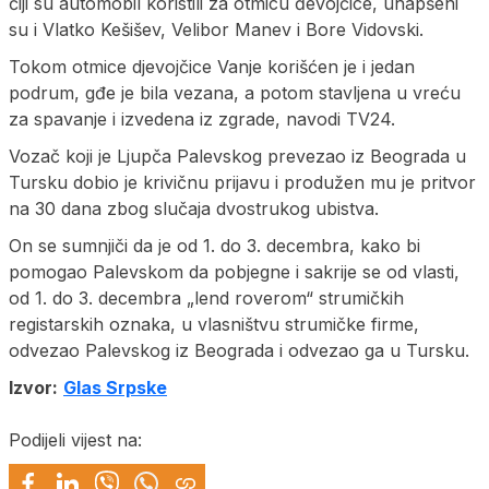
čiji su automobil koristili za otmicu đevojčice, uhapšeni
su i Vlatko Kešišev, Velibor Manev i Bore Vidovski.
Tokom otmice djevojčice Vanje korišćen je i jedan
podrum, gđe je bila vezana, a potom stavljena u vreću
za spavanje i izvedena iz zgrade, navodi TV24.
Vozač koji je Ljupča Palevskog prevezao iz Beograda u
Tursku dobio je krivičnu prijavu i produžen mu je pritvor
na 30 dana zbog slučaja dvostrukog ubistva.
On se sumnjiči da je od 1. do 3. decembra, kako bi
pomogao Palevskom da pobjegne i sakrije se od vlasti,
od 1. do 3. decembra „lend roverom“ strumičkih
registarskih oznaka, u vlasništvu strumičke firme,
odvezao Palevskog iz Beograda i odvezao ga u Tursku.
Izvor:
Glas Srpske
Podijeli vijest na: