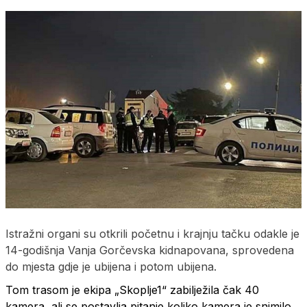
Istražni organi su otkrili početnu i krajnju tačku odakle je
14-godišnja Vanja Gorčevska kidnapovana, sprovedena
do mjesta gdje je ubijena i potom ubijena.
Tom trasom je ekipa „Skoplje1“ zabilježila čak 40
kamera, ali se postavlja pitanje koliko kamera je snimilo