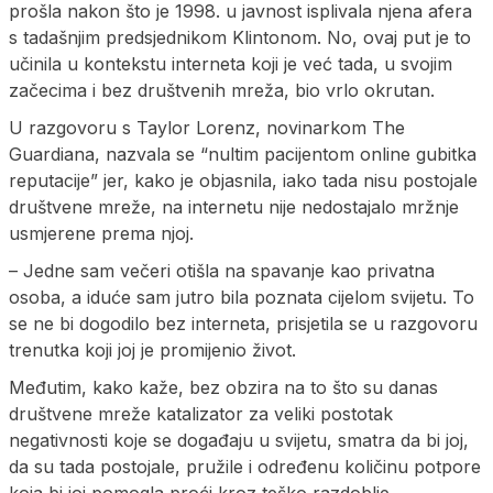
prošla nakon što je 1998. u javnost isplivala njena afera
s tadašnjim predsjednikom Klintonom. No, ovaj put je to
učinila u kontekstu interneta koji je već tada, u svojim
začecima i bez društvenih mreža, bio vrlo okrutan.
U razgovoru s Taylor Lorenz, novinarkom The
Guardiana, nazvala se “nultim pacijentom online gubitka
reputacije” jer, kako je objasnila, iako tada nisu postojale
društvene mreže, na internetu nije nedostajalo mržnje
usmjerene prema njoj.
– Jedne sam večeri otišla na spavanje kao privatna
osoba, a iduće sam jutro bila poznata cijelom svijetu. To
se ne bi dogodilo bez interneta, prisjetila se u razgovoru
trenutka koji joj je promijenio život.
Međutim, kako kaže, bez obzira na to što su danas
društvene mreže katalizator za veliki postotak
negativnosti koje se događaju u svijetu, smatra da bi joj,
da su tada postojale, pružile i određenu količinu potpore
koja bi joj pomogla proći kroz teško razdoblje.