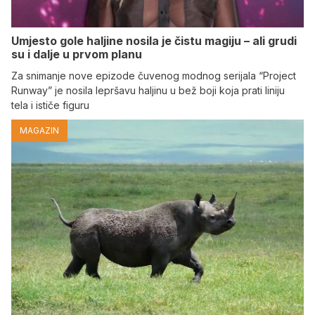
Umjesto gole haljine nosila je čistu magiju – ali grudi
su i dalje u prvom planu
Za snimanje nove epizode čuvenog modnog serijala “Project
Runway” je nosila lepršavu haljinu u bež boji koja prati liniju
tela i ističe figuru
MAGAZIN