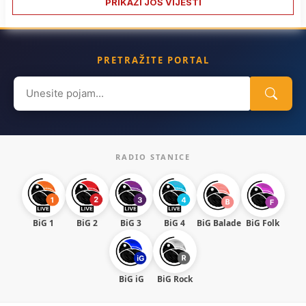
PRIKAŽI JOŠ VIJESTI
PRETRAŽITE PORTAL
Search
for:
RADIO STANICE
BiG 1
BiG 2
BiG 3
BiG 4
BiG Balade
BiG Folk
BiG iG
BiG Rock