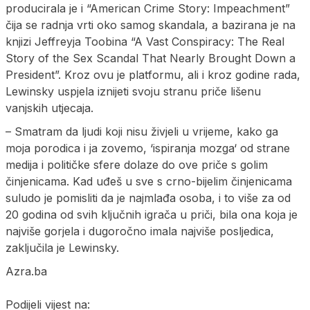
producirala je i “American Crime Story: Impeachment”
čija se radnja vrti oko samog skandala, a bazirana je na
knjizi Jeffreyja Toobina “A Vast Conspiracy: The Real
Story of the Sex Scandal That Nearly Brought Down a
President”. Kroz ovu je platformu, ali i kroz godine rada,
Lewinsky uspjela iznijeti svoju stranu priče lišenu
vanjskih utjecaja.
– Smatram da ljudi koji nisu živjeli u vrijeme, kako ga
moja porodica i ja zovemo, ‘ispiranja mozga‘ od strane
medija i političke sfere dolaze do ove priče s golim
činjenicama. Kad uđeš u sve s crno-bijelim činjenicama
suludo je pomisliti da je najmlađa osoba, i to više za od
20 godina od svih ključnih igrača u priči, bila ona koja je
najviše gorjela i dugoročno imala najviše posljedica,
zaključila je Lewinsky.
Azra.ba
Podijeli vijest na: