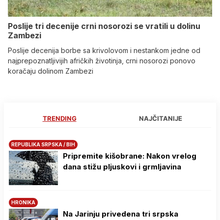
Poslije tri decenije crni nosorozi se vratili u dolinu
Zambezi
Poslije decenija borbe sa krivolovom i nestankom jedne od
najprepoznatljivijih afričkih životinja, crni nosorozi ponovo
koračaju dolinom Zambezi
TRENDING
NAJČITANIJE
REPUBLIKA SRPSKA / BIH
Pripremite kišobrane: Nakon vrelog
dana stižu pljuskovi i grmljavina
HRONIKA
Na Јarinju privedena tri srpska