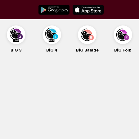
Skip
to
content
BiG 3
BiG 4
BiG Balade
BiG Folk