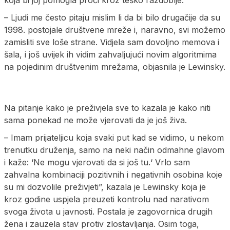
– Ljudi me često pitaju mislim li da bi bilo drugačije da su
1998. postojale društvene mreže i, naravno, svi možemo
zamisliti sve loše strane. Vidjela sam dovoljno memova i
šala, i još uvijek ih vidim zahvaljujući novim algoritmima
na pojedinim društvenim mrežama, objasnila je Lewinsky.
Na pitanje kako je preživjela sve to kazala je kako niti
sama ponekad ne može vjerovati da je još živa.
– Imam prijateljicu koja svaki put kad se vidimo, u nekom
trenutku druženja, samo na neki način odmahne glavom
i kaže: ‘Ne mogu vjerovati da si još tu.‘ Vrlo sam
zahvalna kombinaciji pozitivnih i negativnih osobina koje
su mi dozvolile preživjeti”, kazala je Lewinsky koja je
kroz godine uspjela preuzeti kontrolu nad narativom
svoga života u javnosti. Postala je zagovornica drugih
žena i zauzela stav protiv zlostavljanja. Osim toga,