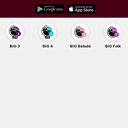
Skip
to
content
BiG 3
BiG 4
BiG Balade
BiG Folk