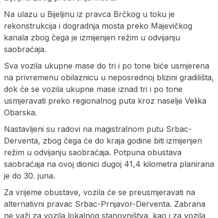
Na ulazu u Bijeljinu iz pravca Brčkog u toku je
rekonstrukcija i dogradnja mosta preko Majevičkog
kanala zbog čega je izmijenjen režim u odvijanju
saobraćaja.
Sva vozila ukupne mase do tri i po tone biće usmjerena
na privremenu obilaznicu u neposrednoj blizini gradilišta,
dok će se vozila ukupne mase iznad tri i po tone
usmjeravati preko regionalnog puta kroz naselje Velika
Obarska.
Nastavljeni su radovi na magistralnom putu Srbac-
Derventa, zbog čega će do kraja godine biti izmijenjen
režim u odvijanju saobraćaja. Potpuna obustava
saobraćaja na ovoj dionici dugoj 41,4 kilometra planirana
je do 30. juna.
Za vrijeme obustave, vozila će se preusmjeravati na
alternativni pravac Srbac-Prnjavor-Derventa. Zabrana
ne važi za vozila lokalnog stanovništva, kao i za vozila