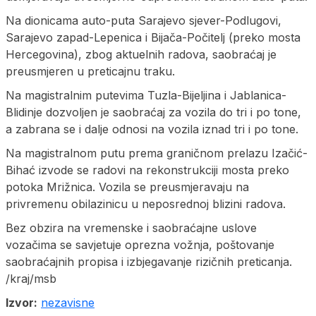
Na dionicama auto-puta Sarajevo sjever-Podlugovi,
Sarajevo zapad-Lepenica i Bijača-Počitelj (preko mosta
Hercegovina), zbog aktuelnih radova, saobraćaj je
preusmjeren u preticajnu traku.
Na magistralnim putevima Tuzla-Bijeljina i Jablanica-
Blidinje dozvoljen je saobraćaj za vozila do tri i po tone,
a zabrana se i dalje odnosi na vozila iznad tri i po tone.
Na magistralnom putu prema graničnom prelazu Izačić-
Bihać izvode se radovi na rekonstrukciji mosta preko
potoka Mrižnica. Vozila se preusmjeravaju na
privremenu obilazinicu u neposrednoj blizini radova.
Bez obzira na vremenske i saobraćajne uslove
vozačima se savjetuje oprezna vožnja, poštovanje
saobraćajnih propisa i izbjegavanje rizičnih preticanja.
/kraj/msb
Izvor:
nezavisne