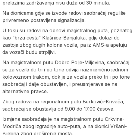
prelazima zadržavanja nisu duža od 30 minuta.
Na dionicama gdje se izvode radovi saobraćaj reguliše
privremeno postavljena signalizacija.
U toku su radovi na obnovi magistralnog puta, poznatog
kao “brza cesta” Klašnice-Banjaluka, gdje dolazi do
zastoja zbog dugih kolona vozila, pa iz AMS-a apeluju
da vozači budu strpljivi.
Na magistralnom putu Dobro Polje-Miljevina, saobraćaj
se za vozila do tri i po tone odvija naizmjenično jednom
kolovoznom trakom, dok je za vozila preko tri i po tone
saobraćaj i dalje obustavljen, i preusmjerava se na
alternativne pravce.
Zbog radova na regionalnom putu Berkovići-Krivača,
saobraćaj se obustavlja od 9.00 do 17.00 časova.
Izmjena saobraćaja je na magistralnom putu Crkvina-
Modriča zbog izgradnje auto-puta, a na dionici Vršani-
Bijeljina zbog proširenja mosta.