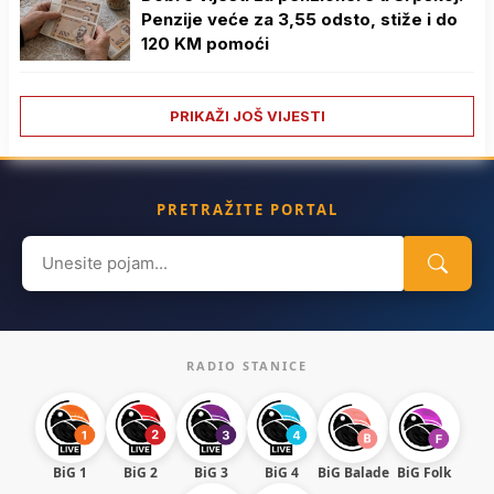
Penzije veće za 3,55 odsto, stiže i do
120 KM pomoći
PRIKAŽI JOŠ VIJESTI
PRETRAŽITE PORTAL
Search
for:
RADIO STANICE
BiG 1
BiG 2
BiG 3
BiG 4
BiG Balade
BiG Folk