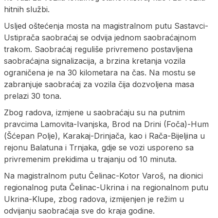
hitnih službi.
Usljed oštećenja mosta na magistralnom putu Sastavci-
Ustiprača saobraćaj se odvija jednom saobraćajnom
trakom. Saobraćaj reguliše privremeno postavljena
saobraćajna signalizacija, a brzina kretanja vozila
ograničena je na 30 kilometara na čas. Na mostu se
zabranjuje saobraćaj za vozila čija dozvoljena masa
prelazi 30 tona.
Zbog radova, izmjene u saobraćaju su na putnim
pravcima Lamovita-Ivanjska, Brod na Drini (Foča)-Hum
(Šćepan Polje), Karakaj-Drinjača, kao i Rača-Bijeljina u
rejonu Balatuna i Trnjaka, gdje se vozi usporeno sa
privremenim prekidima u trajanju od 10 minuta.
Na magistralnom putu Čelinac-Kotor Varoš, na dionici
regionalnog puta Čelinac-Ukrina i na regionalnom putu
Ukrina-Klupe, zbog radova, izmijenjen je režim u
odvijanju saobraćaja sve do kraja godine.