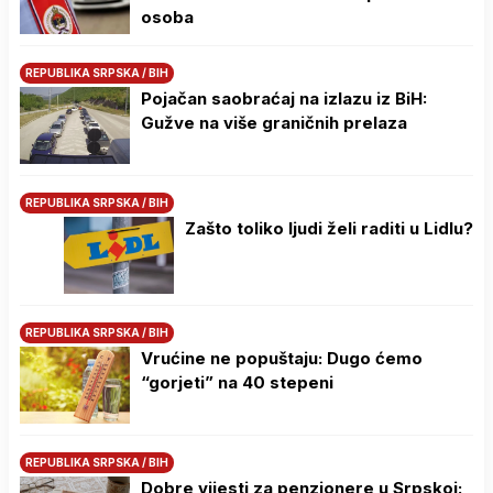
osoba
REPUBLIKA SRPSKA / BIH
Pojačan saobraćaj na izlazu iz BiH:
Gužve na više graničnih prelaza
REPUBLIKA SRPSKA / BIH
Zašto toliko ljudi želi raditi u Lidlu?
REPUBLIKA SRPSKA / BIH
Vrućine ne popuštaju: Dugo ćemo
“gorjeti” na 40 stepeni
REPUBLIKA SRPSKA / BIH
Dobre vijesti za penzionere u Srpskoj: