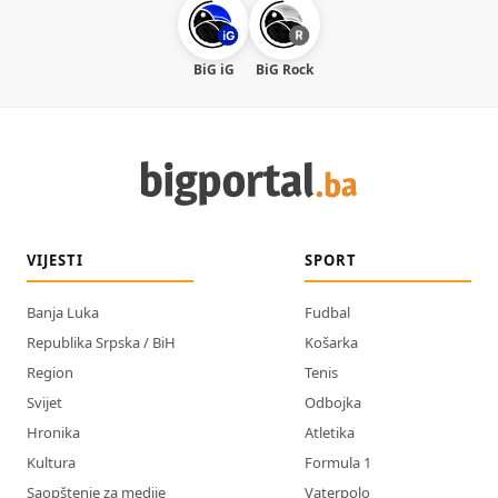
BiG iG
BiG Rock
VIJESTI
SPORT
Banja Luka
Fudbal
Republika Srpska / BiH
Košarka
Region
Tenis
Svijet
Odbojka
Hronika
Atletika
Kultura
Formula 1
Saopštenje za medije
Vaterpolo