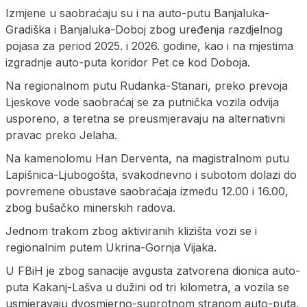
Izmjene u saobraćaju su i na auto-putu Banjaluka-
Gradiška i Banjaluka-Doboj zbog uređenja razdjelnog
pojasa za period 2025. i 2026. godine, kao i na mjestima
izgradnje auto-puta koridor Pet ce kod Doboja.
Na regionalnom putu Rudanka-Stanari, preko prevoja
Ljeskove vode saobraćaj se za putnička vozila odvija
usporeno, a teretna se preusmjeravaju na alternativni
pravac preko Jelaha.
Na kamenolomu Han Derventa, na magistralnom putu
Lapišnica-Ljubogošta, svakodnevno i subotom dolazi do
povremene obustave saobraćaja između 12.00 i 16.00,
zbog bušačko minerskih radova.
Jednom trakom zbog aktiviranih klizišta vozi se i
regionalnim putem Ukrina-Gornja Vijaka.
U FBiH je zbog sanacije avgusta zatvorena dionica auto-
puta Kakanj-Lašva u dužini od tri kilometra, a vozila se
usmjeravaju dvosmjerno-suprotnom stranom auto-puta.