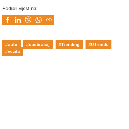
Podijeli vijest na:
#auto
#saobraćaj
#Trending
#U trendu
#vozila