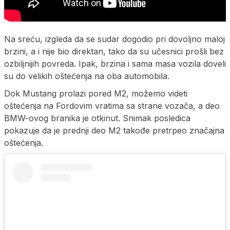
Na sreću, izgleda da se sudar dogodio pri dovoljno maloj
brzini, a i nije bio direktan, tako da su učesnici prošli bez
ozbiljnijih povreda. Ipak, brzina i sama masa vozila doveli
su do velikih oštećenja na oba automobila.
Dok Mustang prolazi pored M2, možemo videti
oštećenja na Fordovim vratima sa strane vozača, a deo
BMW-ovog branika je otkinut. Snimak posledica
pokazuje da je prednji deo M2 takođe pretrpeo značajna
oštećenja.