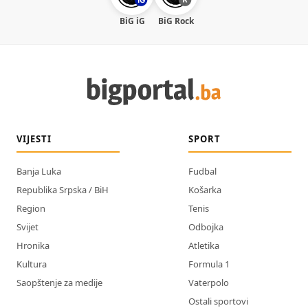
BiG iG
BiG Rock
VIJESTI
SPORT
Banja Luka
Fudbal
Republika Srpska / BiH
Košarka
Region
Tenis
Svijet
Odbojka
Hronika
Atletika
Kultura
Formula 1
Saopštenje za medije
Vaterpolo
Ostali sportovi