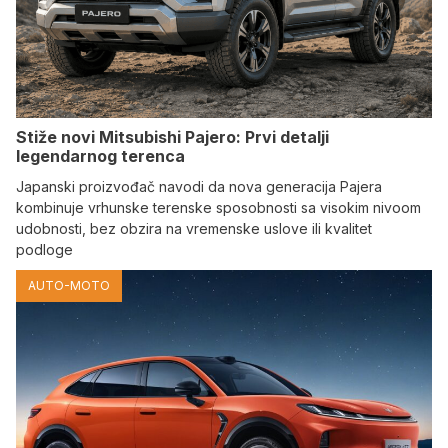
Stiže novi Mitsubishi Pajero: Prvi detalji
legendarnog terenca
Japanski proizvođač navodi da nova generacija Pajera
kombinuje vrhunske terenske sposobnosti sa visokim nivoom
udobnosti, bez obzira na vremenske uslove ili kvalitet
podloge
AUTO-MOTO