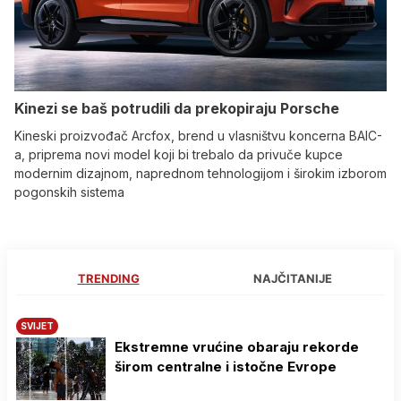
Kinezi se baš potrudili da prekopiraju Porsche
Kineski proizvođač Arcfox, brend u vlasništvu koncerna BAIC-
a, priprema novi model koji bi trebalo da privuče kupce
modernim dizajnom, naprednom tehnologijom i širokim izborom
pogonskih sistema
TRENDING
NAJČITANIJE
SVIJET
Ekstremne vrućine obaraju rekorde
širom centralne i istočne Evrope