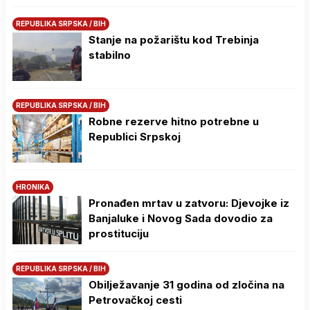
REPUBLIKA SRPSKA / BIH
Stanje na požarištu kod Trebinja
stabilno
REPUBLIKA SRPSKA / BIH
Robne rezerve hitno potrebne u
Republici Srpskoj
HRONIKA
Pronađen mrtav u zatvoru: Djevojke iz
Banjaluke i Novog Sada dovodio za
prostituciju
REPUBLIKA SRPSKA / BIH
Obilježavanje 31 godina od zločina na
Petrovačkoj cesti