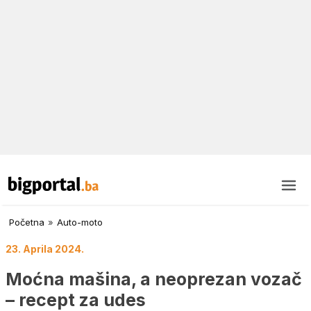
Početna
»
Auto-moto
23. Aprila 2024.
Moćna mašina, a neoprezan vozač
– recept za udes