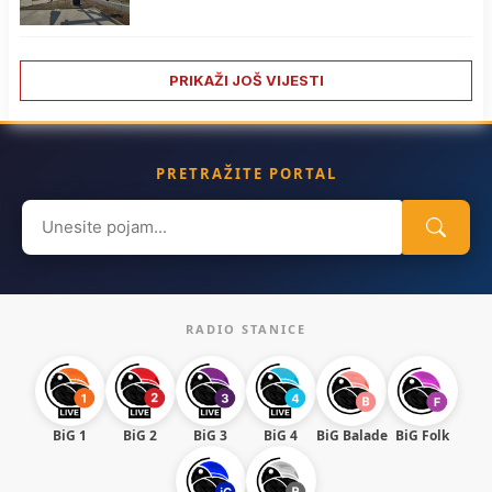
PRIKAŽI JOŠ VIJESTI
PRETRAŽITE PORTAL
Search
for:
RADIO STANICE
BiG 1
BiG 2
BiG 3
BiG 4
BiG Balade
BiG Folk