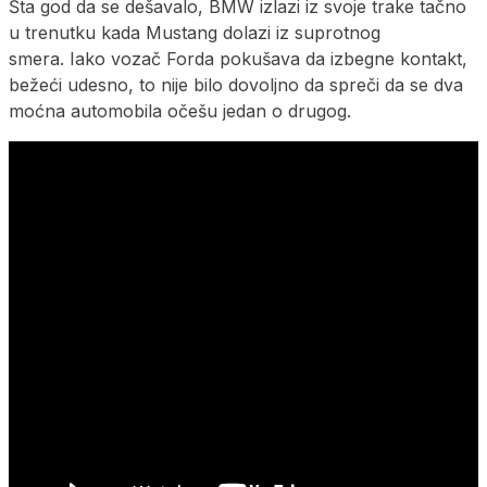
Šta god da se dešavalo, BMW izlazi iz svoje trake tačno
u trenutku kada Mustang dolazi iz suprotnog
smera. Iako vozač Forda pokušava da izbegne kontakt,
bežeći udesno, to nije bilo dovoljno da spreči da se dva
moćna automobila očešu jedan o drugog.