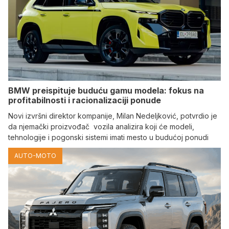
BMW preispituje buduću gamu modela: fokus na
profitabilnosti i racionalizaciji ponude
Novi izvršni direktor kompanije, Milan Nedeljković, potvrdio je
da njemački proizvođač vozila analizira koji će modeli,
tehnologije i pogonski sistemi imati mesto u budućoj ponudi
AUTO-MOTO