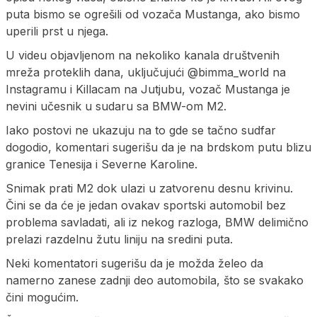
puta bismo se ogrešili od vozača Mustanga, ako bismo
uperili prst u njega.
U videu objavljenom na nekoliko kanala društvenih
mreža proteklih dana, uključujući @bimma_world na
Instagramu i Killacam na Jutjubu, vozač Mustanga je
nevini učesnik u sudaru sa BMW-om M2.
Iako postovi ne ukazuju na to gde se tačno sudfar
dogodio, komentari sugerišu da je na brdskom putu blizu
granice Tenesija i Severne Karoline.
Snimak prati M2 dok ulazi u zatvorenu desnu krivinu.
Čini se da će je jedan ovakav sportski automobil bez
problema savladati, ali iz nekog razloga, BMW delimično
prelazi razdelnu žutu liniju na sredini puta.
Neki komentatori sugerišu da je možda želeo da
namerno zanese zadnji deo automobila, što se svakako
čini mogućim.