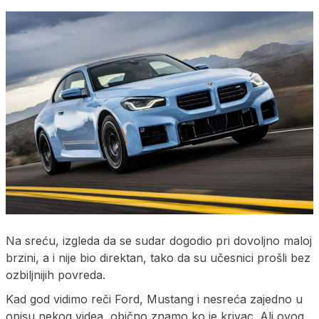
Na sreću, izgleda da se sudar dogodio pri dovoljno maloj
brzini, a i nije bio direktan, tako da su učesnici prošli bez
ozbiljnijih povreda.
Kad god vidimo reči Ford, Mustang i nesreća zajedno u
opisu nekog videa, obično znamo ko je krivac. Ali ovog