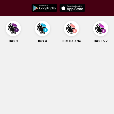
Skip
to
content
BiG 4
BiG Balade
BiG Folk
BiG iG