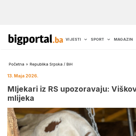
VIJESTI
SPORT
MAGAZIN
Početna
»
Republika Srpska / BiH
13. Maja 2026.
Mljekari iz RS upozoravaju: Viško
mlijeka