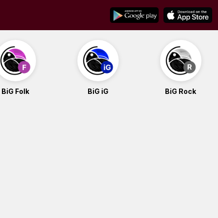
BiG Folk
BiG iG
BiG Rock