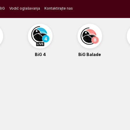
BiG
Vodič oglašavanja
Kontaktirajte nas
BiG 4
BiG Balade