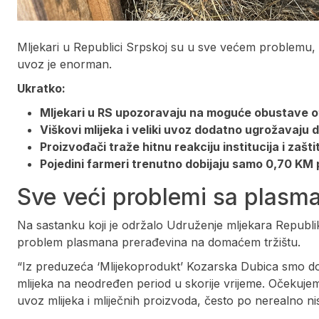
Mljekari u Republici Srpskoj su u sve većem problemu, ot
uvoz je enorman.
Ukratko:
Mljekari u RS upozoravaju na moguće obustave o
Viškovi mlijeka i veliki uvoz dodatno ugrožavaju
Proizvođači traže hitnu reakciju institucija i zašt
Pojedini farmeri trenutno dobijaju samo 0,70 KM po
Sve veći problemi sa plasm
Na sastanku koji je održalo Udruženje mljekara Republik
problem plasmana prerađevina na domaćem tržištu.
“Iz preduzeća ‘Mlijekoprodukt’ Kozarska Dubica smo do
mlijeka na neodređen period u skorije vrijeme. Očekuje
uvoz mlijeka i mliječnih proizvoda, često po nerealno n