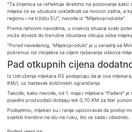
“Ta činjenica se reflektuje direktno na poslovanje kako na
mlijeka će se ubuduće usklađivati sa nivoom zaliha, a ka
regionu i na tržištu EU”, navode iz “Mlijekoprodukta”.
Prema njihovim navodima, u ovakvoj situaciji svaki potenc
može dovesti do trenutne obustave otkupa viška mlijeka
“Pored navedenog, ‘Mlijekoprodukt’ je u saradnji sa Mi
pokrenuo niz inicijativa sa ciljem rješavanja viškova mlije
Pad otkupnih cijena dodatn
Iz Udruženja mljekara RS podsjećaju da je ova mljekara, 
KM/l, uz nastavak količinskih ograničenja.
Takođe, kako navode, od 1. maja i mljekara “Pađeni” je s
pojedini proizvođači dobijaju tek 0,70 KM za litar puno
Podsjetimo, mljekari su i ranije upozoravali da postoji 
svjetski trendovi ne idu na ruku, što se sada i obistinilo.
Podijeli vijest na: