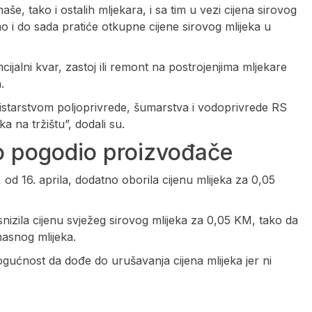
še, tako i ostalih mljekara, i sa tim u vezi cijena sirovog
o i do sada pratiće otkupne cijene sirovog mlijeka u
ijalni kvar, zastoj ili remont na postrojenjima mljekare
.
nistarstvom poljoprivrede, šumarstva i vodoprivrede RS
ka na tržištu”, dodali su.
o pogodio proizvođače
od 16. aprila, dodatno oborila cijenu mlijeka za 0,05
nizila cijenu svježeg sirovog mlijeka za 0,05 KM, tako da
masnog mlijeka.
mogućnost da dođe do urušavanja cijena mlijeka jer ni