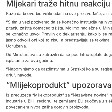
Mljekari traže hitnu reakciju 
Kažu da bi ovo bio veliki udar na sve proizvođače, ali i 
“S tim u vezi pozivamo da se konačno institucije na niv
pitanju zaštita domaćeg tržišta. Molimo nadležne u Mini
se konačno usvoji Pravilnik o deklarisanju, kako bi se ras
jasno odvojili oni koji to nisu, a predstavljaju se takvima.
Udruženja.
Od Ministarstva su zatražili i da se pod hitno isplate dug
isplatama za ovu godinu.
“Napominjemo da gazdinstvima u Srpskoj koja su registr
grlu”, navode.
“Mlijekoprodukt” upozorava 
Iz preduzeća “Mlijekoprodukt” za “Nezavisne novine” na
industrije u BiH, regionu, te zemljama EU suočavaju s 
povećanjem nivoa zaliha gotovih proizvoda.