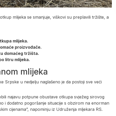
kup mlijeka se smanjuje, viškovi su preplavili tržište, a
tkupa mlijeka.
 domaće proizvođače.
itu domaćeg tržišta.
 litru mlijeka.
anom mlijeka
e Srpske u nedjelju naglašeno je da postoji sve veći
bili najavu potpune obustave otkupa svježeg sirovog
mo i dodatno pogoršanje situacije s obzirom na enorman
iskim cijenama”, napominju iz Udruženja mljekara RS.