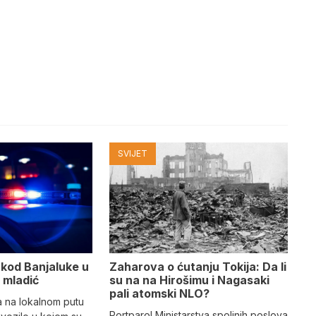
SVIJET
 kod Banjaluke u
Zaharova o ćutanju Tokija: Da li
o mladić
su na na Hirošimu i Nagasaki
pali atomski NLO?
a na lokalnom putu
Portparol Ministarstva spoljnih poslova