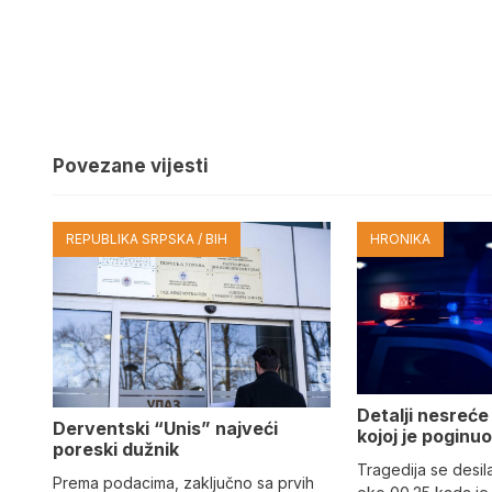
Povezane vijesti
REPUBLIKA SRPSKA / BIH
HRONIKA
Detalji nesreće
Derventski “Unis” najveći
kojoj je poginu
poreski dužnik
Tragedija se desil
Prema podacima, zaključno sa prvih