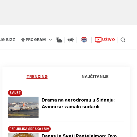
BIG BIZZ
PROGRAM
UŽIVO
TRENDING
NAJČITANIJE
SVIJET
Drama na aerodromu u Sidneju:
Avioni se zamalo sudarili
REPUBLIKA SRPSKA / BIH
Danas je Sveti Pantelejmon: Ovo