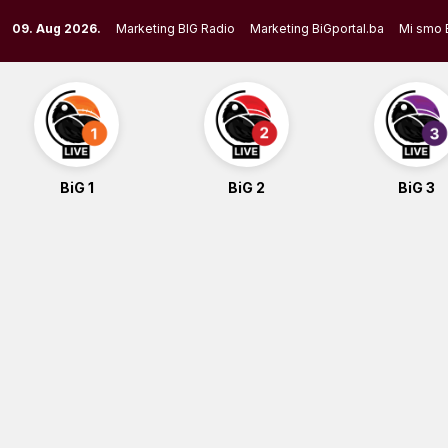
Skip
09. Aug 2026.
Marketing BIG Radio
Marketing BiGportal.ba
Mi smo 
to
content
BiG 1
BiG 2
BiG 3