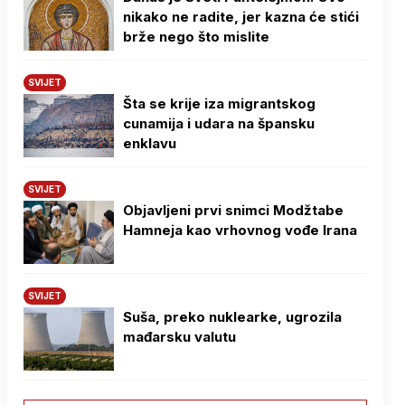
nikako ne radite, jer kazna će stići
brže nego što mislite
SVIJET
Šta se krije iza migrantskog
cunamija i udara na špansku
enklavu
SVIJET
Objavljeni prvi snimci Modžtabe
Hamneja kao vrhovnog vođe Irana
SVIJET
Suša, preko nuklearke, ugrozila
mađarsku valutu