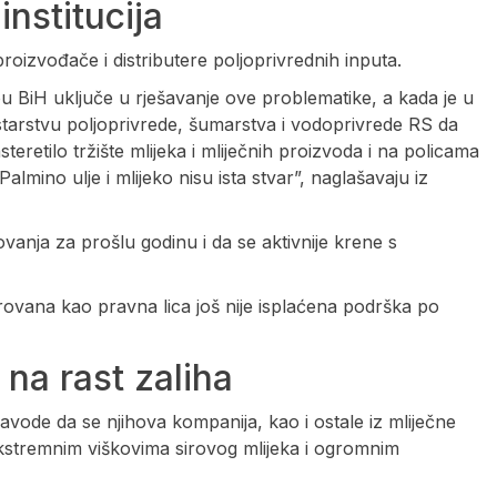
institucija
proizvođače i distributere poljoprivrednih inputa.
ou BiH uključe u rješavanje ove problematike, a kada je u
starstvu poljoprivrede, šumarstva i vodoprivrede RS da
teretilo tržište mlijeka i mliječnih proizvoda i na policama
 Palmino ulje i mlijeko nisu ista stvar”, naglašavaju iz
ovanja za prošlu godinu i da se aktivnije krene s
ovana kao pravna lica još nije isplaćena podrška po
na rast zaliha
vode da se njihova kompanija, kao i ostale iz mliječne
ekstremnim viškovima sirovog mlijeka i ogromnim