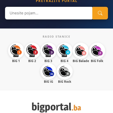
PRETRAŽITE PORTAL
Search
for:
RADIO STANICE
BiG 1
BiG 2
BiG 3
BiG 4
BiG Balade
BiG Folk
BiG iG
BiG Rock