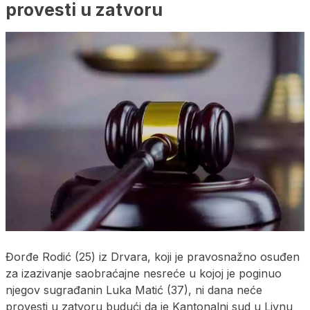
provesti u zatvoru
Đorđe Rodić (25) iz Drvara, koji je pravosnažno osuđen
za izazivanje saobraćajne nesreće u kojoj je poginuo
njegov sugrađanin Luka Matić (37), ni dana neće
provesti u zatvoru budući da je Kantonalni sud u Livnu