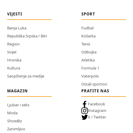
VIJESTI
SPORT
Banja Luka
Fudbal
Republika Srpska / BiH
Košarka
Region
Tenis
Svijet
Odbojka
Hronika
Atletika
Kultura
Formula 1
Saopštenje za medije
Vaterpolo
Ostali sportovi
MAGAZIN
PRATITE NAS
Facebook
Ljubav i seks
Instagram
Moda
X / Twitter
ShowBiz
Zanimljivo