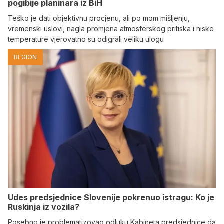
pogibije planinara iz BiH
Teško je dati objektivnu procjenu, ali po mom mišljenju,
vremenski uslovi, nagla promjena atmosferskog pritiska i niske
temperature vjerovatno su odigrali veliku ulogu
REGION
Udes predsjednice Slovenije pokrenuo istragu: Ko je
Ruskinja iz vozila?
Posebno je problematizovao odluku Kabineta predsjednice da