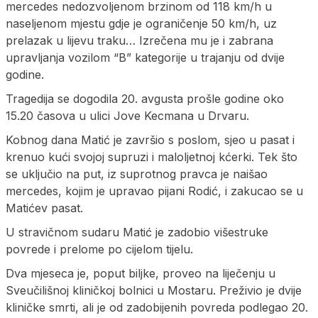
mercedes nedozvoljenom brzinom od 118 km/h u
naseljenom mjestu gdje je ograničenje 50 km/h, uz
prelazak u lijevu traku… Izrečena mu je i zabrana
upravljanja vozilom “B” kategorije u trajanju od dvije
godine.
Tragedija se dogodila 20. avgusta prošle godine oko
15.20 časova u ulici Jove Kecmana u Drvaru.
Kobnog dana Matić je završio s poslom, sjeo u pasat i
krenuo kući svojoj supruzi i maloljetnoj kćerki. Tek što
se uključio na put, iz suprotnog pravca je naišao
mercedes, kojim je upravao pijani Rodić, i zakucao se u
Matićev pasat.
U stravičnom sudaru Matić je zadobio višestruke
povrede i prelome po cijelom tijelu.
Dva mjeseca je, poput biljke, proveo na liječenju u
Sveučilišnoj kliničkoj bolnici u Mostaru. Preživio je dvije
kliničke smrti, ali je od zadobijenih povreda podlegao 20.