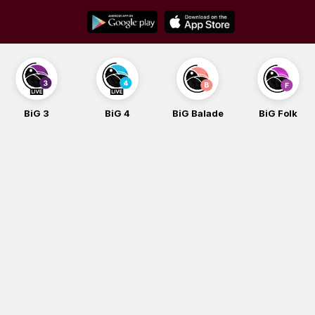
Skip
to
content
BiG 4
BiG Balade
BiG Folk
BiG iG