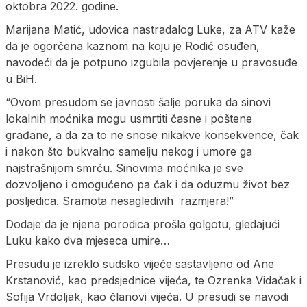
oktobra 2022. godine.
Marijana Matić, udovica nastradalog Luke, za ATV kaže
da je ogorčena kaznom na koju je Rodić osuđen,
navodeći da je potpuno izgubila povjerenje u pravosuđe
u BiH.
“Ovom presudom se javnosti šalje poruka da sinovi
lokalnih moćnika mogu usmrtiti časne i poštene
građane, a da za to ne snose nikakve konsekvence, čak
i nakon što bukvalno samelju nekog i umore ga
najstrašnijom smrću. Sinovima moćnika je sve
dozvoljeno i omogućeno pa čak i da oduzmu život bez
posljedica. Sramota nesagledivih razmjera!”
Dodaje da je njena porodica prošla golgotu, gledajući
Luku kako dva mjeseca umire…
Presudu je izreklo sudsko vijeće sastavljeno od Ane
Krstanović, kao predsjednice vijeća, te Ozrenka Vidačak i
Sofija Vrdoljak, kao članovi vijeća. U presudi se navodi