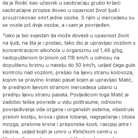
da je Rodić kao učesnik u saobraćaju grubo kršeći
saobraćajne propise doveo u opasnost život ljudi i
prouzrokovao smrt jedne osobe. S njim u mercedesu su
se vozile još dvije osobe, a i sam je povrijeđen.
“Iako je bio svjestan da može dovesti u opasnost život
na ljudi, na šta je i pristao, tako što je upravljao vozilom s
koncentracijom alkohola u organizmu od 1,46 g/kg,
nedopuštenom brzinom od 118 km/h u odnosu na
dopuštenu brzinu u naselju do 50 km/h, usljed čega gubi
kontrolu nad vozilom, prešao na lijevu stranu kolovoza,
kojom se pravilno kretao pasat kojim je upravljao Matić,
te prednjom lijevom stranom mercedesa udario u
prednju lijevu stranu pasata. Posljedicom toga Matić je
zadobio teške povrede u vidu politraume, odnosno
povrijeđivanja više organa i organskih sistema, višestruki
prelom kostiju, krova i glave lobanje, nagnječenje i otoka
mozga, prelome krsne i preponske kosti, rascjep jetre i
slezine, usljed kojih je umro u Kliničkom centru u