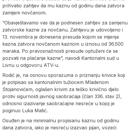
prihvatio zahtjev da mu kaznu od godinu dana zatvora
zamijeni novčanom.
“Obavještavamo vas da je podnesen zahtjev za zamjenu
zatvorske kazne za novčanu. Zahtjevu je udovoljeno i
13. novembra je donesena presuda kojom se mijenja
kazna zatvora novčanom kaznom u iznosu od 36.500
maraka. Po pravosnažnosti presude optuženi će se
pozvati na plaćanje kazne”, navodi Kantonalni sud u
Livnu u odgovoru ATV-u.
Rodić je, na osnovu sporazuma o priznanju krivice koji
je potpisao sa kantonalnim tužiocem Mladenom
Stojanovićem, oglašen krivim za teško krivično djelo
protiv sigurnosti javnog saobraćaja (član 336. stav 2),
odnosno izazivanje saobraćajne nesreće u kojoj je
poginuo Luka Matić.
Osuđen je na minimalnu propisanu kaznu od godinu
dana zatvora, iako je nesreću izazvao pijan, vozeći