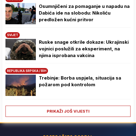
Osumnjičeni za pomaganje u napadu na
Dabića ide na slobodu: Nikoliću
predložen kućni pritvor
SVIJET
Ruske snage otkrile dokaze: Ukrajinski
vojnici poslužili za eksperiment, na
njima isprobana vakcina
REPUBLIKA SRPSKA / BIH
Trebinje: Borba uspjela, situacija sa
požarom pod kontrolom
PRIKAŽI JOŠ VIJESTI