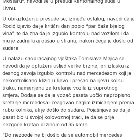
Mostaru”, navodi se u presudi Kantonalnog suda u
Livnu.
U obrazloženju presude se, između ostalog, navodi da je
Rodić izjavio da je kritični dan popio “par čaša bijelog
vina”, te da zna da je izgubio kontrolu nad vozilom i da
mu je zadnji kraj otišao u stranu, nakon čega je došlo od
sudara.
U nalazu saobraćajnog vještaka Tomislava Majića se
navodi da je optuženi usljed velike brzine, pri izlasku iz
desnog zavoja izgubio kontrolu nad mercedesom koji je
nekontrolisano klizio u lijevo i prešao na lijevu kolnu
traku, namjenjenu za kretanje vozila iz suprotnog
smjera. Dodaje se da je vozač pasata uočio nepropisno
kretanje mercedesa i reagovao naglim izmicanjem prema
rubu kolnika, ali je došlo do sudara. Pojašnjava se da je
pasat bio u svojoj kolovoznoj traci, te da se prije
nezgode kretao brzinom od 35 km/h.
“Do nezgode ne bi došlo da se automobil mercedes