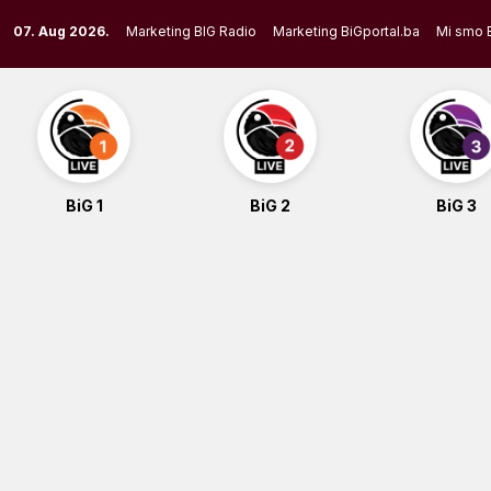
Skip
07. Aug 2026.
Marketing BIG Radio
Marketing BiGportal.ba
Mi smo 
to
content
BiG 1
BiG 2
BiG 3