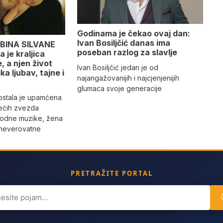
Godinama je čekao ovaj dan:
Ivan Bosiljčić danas ima
BINA SILVANE
poseban razlog za slavlje
 je kraljica
 a njen život
Ivan Bosiljčić jedan je od
ika ljubav, tajne i
najangažovanijih i najcjenjenijih
glumaca svoje generacije
 ostala je upamćena
ećih zvezda
rodne muzike, žena
 neverovatne
PRETRAŽITE PORTAL
ch