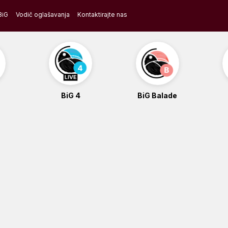
BiG
Vodič oglašavanja
Kontaktirajte nas
BiG 4
BiG Balade