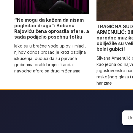
“Ne mogu da kažem da nisam
pogledao drugu”: Bobanu
TRAGIČNA SUD
Rajoviću žena oprostila afere, a
ARMENULIĆ: Bila
sada podijelio posebnu fotku
narodne muzike,
obilježile su vel
Iako su u bračne vode uplovili mladi,
bolni gubici!
njihov odnos prošao je kroz ozbiljna
Silvana Armenulić
iskušenja, budući da su pjevača
kao jedna od najv
godinama pratili brojni skandali i
jugoslovenske na
navodne afere sa drugim ženama
raskošnog glasa i
harizme
Sear
for: