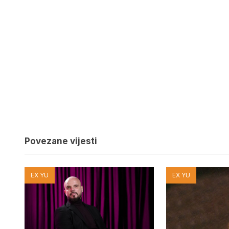
Povezane vijesti
EX YU
EX YU