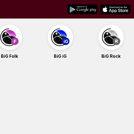
BiG Folk
BiG iG
BiG Rock