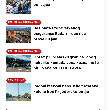
policajca
REPUBLIKA SRPSKA / BIH
Bez plata i zdravstvenog
osiguranja: Rudari treću noć
proveli u jami
REPUBLIKA SRPSKA / BIH
Oprez pri prelasku granice: Zbog
nekoliko komada voća kazna može
biti i veća od 13.000 evra
BANJA LUKA
Radovi izazvali haos: Kilometarske
kolone kod Prijedorske petlje