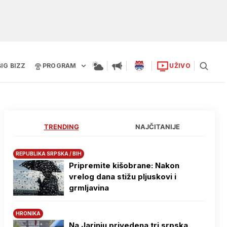
BIG BIZZ
PROGRAM
UŽIVO
TRENDING
NAJČITANIJE
REPUBLIKA SRPSKA / BIH
Pripremite kišobrane: Nakon
vrelog dana stižu pljuskovi i
grmljavina
HRONIKA
Na Јarinju privedena tri srpska