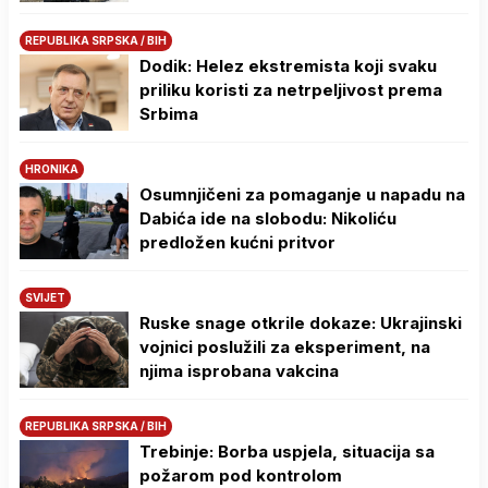
REPUBLIKA SRPSKA / BIH
Dodik: Helez ekstremista koji svaku
priliku koristi za netrpeljivost prema
Srbima
HRONIKA
Osumnjičeni za pomaganje u napadu na
Dabića ide na slobodu: Nikoliću
predložen kućni pritvor
SVIJET
Ruske snage otkrile dokaze: Ukrajinski
vojnici poslužili za eksperiment, na
njima isprobana vakcina
REPUBLIKA SRPSKA / BIH
Trebinje: Borba uspjela, situacija sa
požarom pod kontrolom