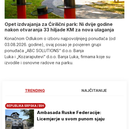
Opet izdvajanja za Ćirilični park: Ni dvije godine
nakon otvaranja 33 hiljade KM za nova ulaganja
Konačnom Odlukom o izboru najpovoljnijeg ponuđača (od
03.08.2026. godine), ovaj posao je povjeren grupi
ponuđača „ABC SOLUTIONS“ d.o.o. Banja
Luka i „Kozaraputevi“ d.o.o. Banja Luka, firmama koje su
izvodile i osnovne radove na parku.
TRENDING
NAJČITANIJE
REPUBLIKA SRPSKA / BIH
Ambasada Ruske Federacije:
Licemjerje u svom punom sjaju