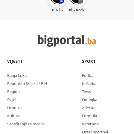
BiG iG
BiG Rock
VIJESTI
SPORT
Banja Luka
Fudbal
Republika Srpska / BiH
Košarka
Region
Tenis
Svijet
Odbojka
Hronika
Atletika
Kultura
Formula 1
Saopštenje za medije
Vaterpolo
Ostali sportovi