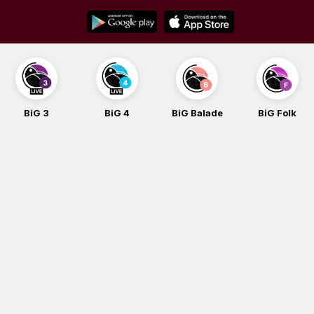
Skip
to
content
BiG 3
BiG 4
BiG Balade
BiG Folk