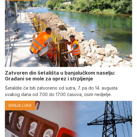
Zatvoren dio šetališta u banjalučkom naselju:
Građani se mole za oprez i strpljenje
Šetalište će biti zatvoreno od sutra, 7. pa do 14. avgusta
svakog dana od 7.00 do 17.00 časova, osim nedjelje.
BANJA LUKA