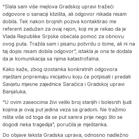
“Slala sam više mejlova Gradskoj upravi tražeći
odgovore o sanaciji klizišta, ali odgovor nikada nisam
dobila. Tek nakon brojnih poziva kontaktirao me
referent zadužen za ovaj rejon, koji mi je rekao da je
Vlada Republike Srpske obećala pomoć za obnovu
ovog puta. Tražila sam i pisanu potvrdu o tome, ali ni na
taj dopis nisam dobila odgovor”, istakla je ona te dodala
da je komunikacija sa njima katastrofalna.
Kako kaže, zbog izostanka konkretnih odgovora
mještani pripremaju inicijativu koju će potpisati i predati
Savjetu mjesne zajednice Saračica i Gradskoj upravi
Banjaluka.
“U ovim zaseocima živi veliki broj starijih i bolesnih ljudi
kojima je ovaj put jedina veza sa gradom. Ne tražimo
ništa više od toga da se put sanira prije nego što se
dogodi neka tragedija”, poručila je mještanka.
Do objave teksta Gradska uprava, odnosno nadležno