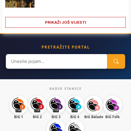
PRIKAŽI JOŠ VIJESTI
PRETRAŽITE PORTAL
Search
for:
RADIO STANICE
BiG 1
BiG 2
BiG 3
BiG 4
BiG Balade
BiG Folk