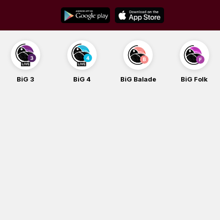
Skip
to
content
BiG 4
BiG Balade
BiG Folk
BiG iG