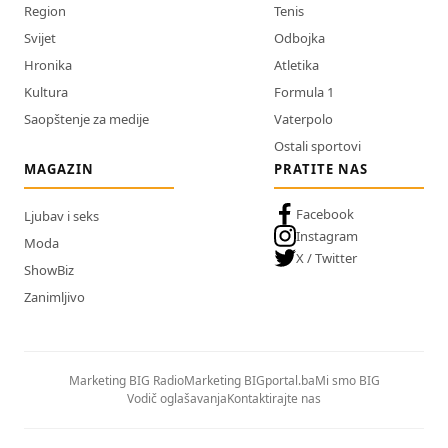
Region
Tenis
Svijet
Odbojka
Hronika
Atletika
Kultura
Formula 1
Saopštenje za medije
Vaterpolo
Ostali sportovi
MAGAZIN
PRATITE NAS
Facebook
Ljubav i seks
Instagram
Moda
X / Twitter
ShowBiz
Zanimljivo
Marketing BIG Radio
Marketing BIGportal.ba
Mi smo BIG
Vodič oglašavanja
Kontaktirajte nas