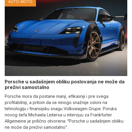
AUTO-MOTO
Porsche u sadašnjem obliku poslovanja ne može da
preživi samostalno
Porsche mora da postane manji, efikasniji i pre svega
profitabilniji, a pritom da se mnogo snažnije osloni na
tehnologiju i finansijsku snagu Volkswagen Grupe. Poruka
novog šefa Michaela Leitersa u intervjuu za Frankfurter
Allgemeine je prilično otvorena: “Porsche u sadašnjem obliku
ne može da preživi samostalno”.