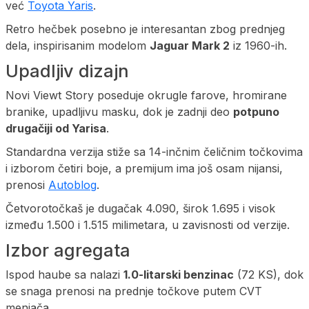
već
Toyota Yaris
.
Retro hečbek posebno je interesantan zbog prednjeg
dela, inspirisanim modelom
Jaguar Mark 2
iz 1960-ih.
Upadljiv dizajn
Novi Viewt Story poseduje okrugle farove, hromirane
branike, upadljivu masku, dok je zadnji deo
potpuno
drugačiji od Yarisa
.
Standardna verzija stiže sa 14-inčnim čeličnim točkovima
i izborom četiri boje, a premijum ima još osam nijansi,
prenosi
Autoblog
.
Četvorotočkaš je dugačak 4.090, širok 1.695 i visok
između 1.500 i 1.515 milimetara, u zavisnosti od verzije.
Izbor agregata
Ispod haube sa nalazi
1.0-litarski benzinac
(72 KS), dok
se snaga prenosi na prednje točkove putem CVT
menjača.