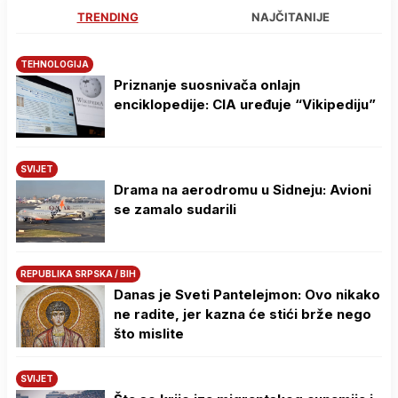
TRENDING
NAJČITANIJE
TEHNOLOGIJA
Priznanje suosnivača onlajn
enciklopedije: CIA uređuje “Vikipediju”
SVIJET
Drama na aerodromu u Sidneju: Avioni
se zamalo sudarili
REPUBLIKA SRPSKA / BIH
Danas je Sveti Pantelejmon: Ovo nikako
ne radite, jer kazna će stići brže nego
što mislite
SVIJET