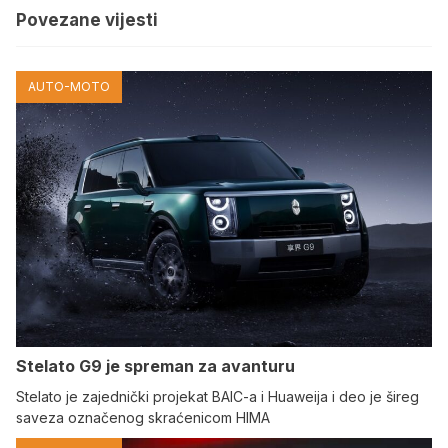
Povezane vijesti
AUTO-MOTO
Stelato G9 je spreman za avanturu
Stelato je zajednički projekat BAIC-a i Huaweija i deo je šireg
saveza označenog skraćenicom HIMA