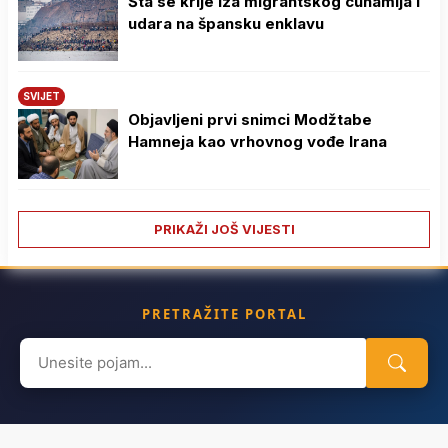
Šta se krije iza migrantskog cunamija i
udara na špansku enklavu
SVIJET
Objavljeni prvi snimci Modžtabe
Hamneja kao vrhovnog vođe Irana
PRIKAŽI JOŠ VIJESTI
PRETRAŽITE PORTAL
Search
for: