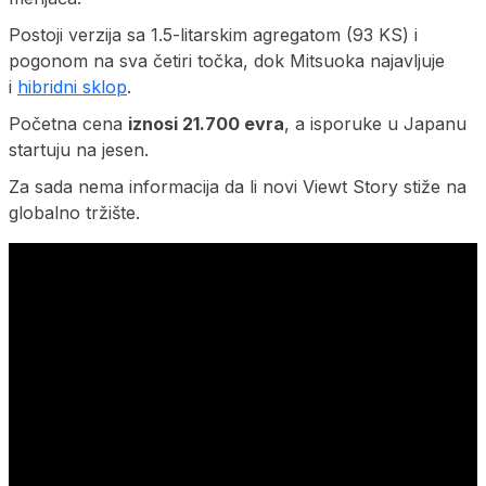
Postoji verzija sa 1.5-litarskim agregatom (93 KS) i
pogonom na sva četiri točka, dok Mitsuoka najavljuje
i
hibridni sklop
.
Početna cena
iznosi 21.700 evra
, a isporuke u Japanu
startuju na jesen.
Za sada nema informacija da li novi Viewt Story stiže na
globalno tržište.