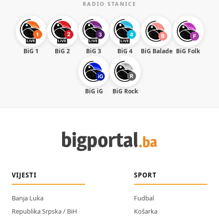
RADIO STANICE
BiG 1
BiG 2
BiG 3
BiG 4
BiG Balade
BiG Folk
BiG iG
BiG Rock
VIJESTI
SPORT
Banja Luka
Fudbal
Republika Srpska / BiH
Košarka