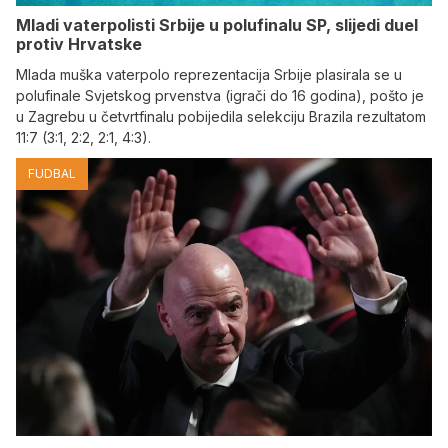
Mladi vaterpolisti Srbije u polufinalu SP, slijedi duel
protiv Hrvatske
Mlada muška vaterpolo reprezentacija Srbije plasirala se u
polufinale Svjetskog prvenstva (igrači do 16 godina), pošto je
u Zagrebu u četvrtfinalu pobijedila selekciju Brazila rezultatom
11:7 (3:1, 2:2, 2:1, 4:3).
FUDBAL