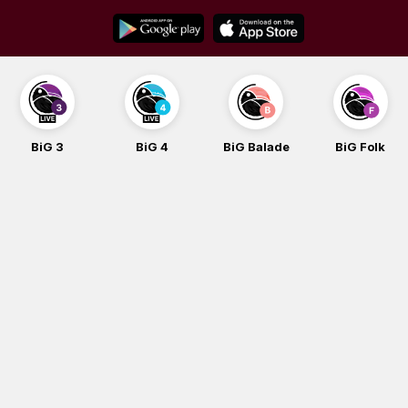
Skip
to
content
BiG 3
BiG 4
BiG Balade
BiG Folk