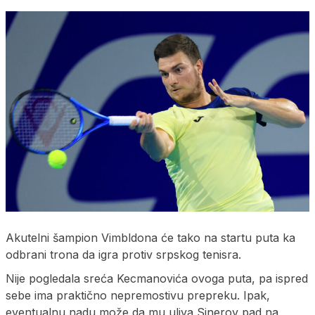
Akutelni šampion Vimbldona će tako na startu puta ka
odbrani trona da igra protiv srpskog tenisra.
Nije pogledala sreća Kecmanovića ovoga puta, pa ispred
sebe ima praktično nepremostivu prepreku. Ipak,
eventualnu nadu može da mu uliva Sinerov pad na