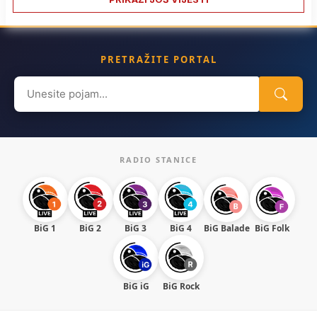
PRETRAŽITE PORTAL
Search
for:
RADIO STANICE
BiG 1
BiG 2
BiG 3
BiG 4
BiG Balade
BiG Folk
BiG iG
BiG Rock