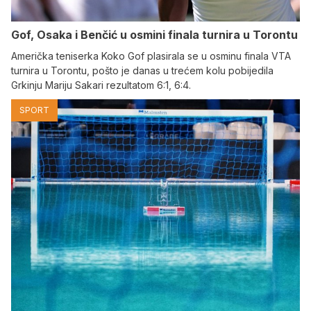
Gof, Osaka i Benčić u osmini finala turnira u Torontu
Američka teniserka Koko Gof plasirala se u osminu finala VTA
turnira u Torontu, pošto je danas u trećem kolu pobijedila
Grkinju Mariju Sakari rezultatom 6:1, 6:4.
SPORT