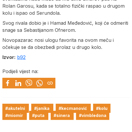
Rolan Garosu, kada se totalno fizički raspao u drugom
kolu i ispao od Serundola.
Svog rivala dobio je i Hamad Međedović, koji će odmeriti
snage sa Sebastijanom Ofnerom.
Novopazarac nosi ulogu favorita na ovom meču i
očekuje se da obezbedi prolaz u drugo kolo.
Izvor:
b92
Podijeli vijest na:
#akutelni
#janika
#kecmanović
#kolu
#miomir
#puta
#sinera
#vimbledona