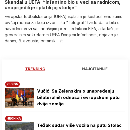
Skandal u UEFA: “Infantino bio u vezi sa radnicom,
unaprijedili je i platili joj studije”
Evropska fudbalska unija (UEFA) isplatila je šestocifrenu sumu
bivšoj radnici za koju izvori lista “Telegraf” tvrde da je bila u
navodnoj vezi sa sadašnjim predsjednikom FIFA, a tadašnjim
generalnim sekretarom UEFA Đanijem Infantinom, objavio je
danas, 8. avgusta, britanski list.
TRENDING
NAJČITANIJE
REGION
Vučić: Sa Zelenskim o unapređenju
bilateralnih odnosa i evropskom putu
dvije zemlje
HRONIKA
Težak sudar više vozila na putu Stolac