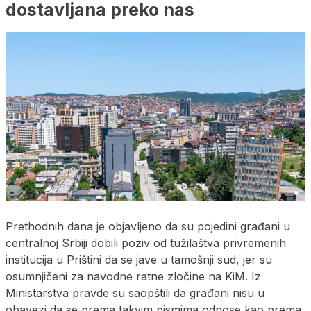
dostavljana preko nas
Prethodnih dana je objavljeno da su pojedini građani u
centralnoj Srbiji dobili poziv od tužilaštva privremenih
institucija u Prištini da se jave u tamošnji sud, jer su
osumnjičeni za navodne ratne zločine na KiM. Iz
Ministarstva pravde su saopštili da građani nisu u
obavezi da se prema takvim pismima odnose kao prema