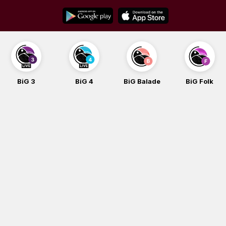
Skip
to
content
BiG 3
BiG 4
BiG Balade
BiG Folk