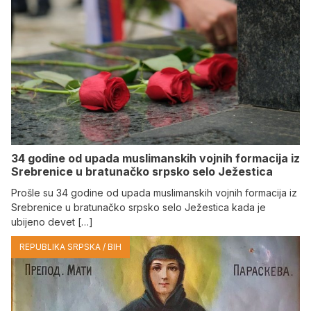
34 godine od upada muslimanskih vojnih formacija iz
Srebrenice u bratunačko srpsko selo Јežestica
Prošle su 34 godine od upada muslimanskih vojnih formacija iz
Srebrenice u bratunačko srpsko selo Јežestica kada je
ubijeno devet […]
REPUBLIKA SRPSKA / BIH