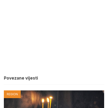
Povezane vijesti
REGION