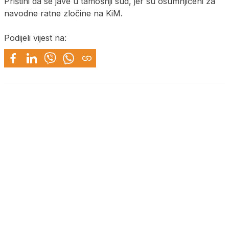
Prištini da se jave u tamošnji sud, jer su osumnjičeni za
navodne ratne zločine na KiM.
Podijeli vijest na: