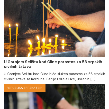
U Gornjem Selištu kod Gline parastos za 56 srpskih
civilnih žrtava
U Gornjem Selištu kod Gline biće služen parastos za 56 srpskih
civilnih žrtava sa Korduna, Banije i dijela Like, ubijenih […]
REPUBLIKA SRPSKA / BIH