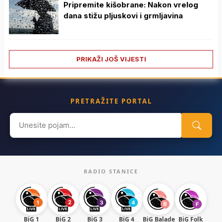
Pripremite kišobrane: Nakon vrelog
dana stižu pljuskovi i grmljavina
PRIKAŽI JOŠ VIJESTI
PRETRAŽITE PORTAL
Search
for:
RADIO STANICE
BiG 1
BiG 2
BiG 3
BiG 4
BiG Balade
BiG Folk