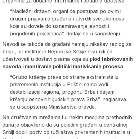
organima za dodatne informacije i dodatna uputstva.
“Nadležni državni organi će postupati po ovim i
drugim prijavama građana i utvrditi sve okolnosti
koje su dovele do uznemiravanja javnosti i
pogođenih pojedinaca”, dodaje se u saopštenju.
Navodi se takođe da građani nemaju nikakav razlog za
brigu, jer institucije Republike Srbije nisu niti će
učestvovati u dostavi pisama koja su p
lod fabrikovanih
navoda i montiranih politički motivisanih procesa
.
“Grubo kršenje prava od strane ekstremista iz
privremenih institucija u Prištini samo vodi
destabilizaciji regiona, progonu Srba i daljem
kršenju osnovnih ljudskih prava Srba”, naglašava
se u saopštenju Ministarstva pravde.
Na društvenim mrežama i u nekim medijima prethodnih
dana je objavljeno da su pojedini građani u centralnoj
Srbiji dobili poziv od tužilaštva privremenih institucija u