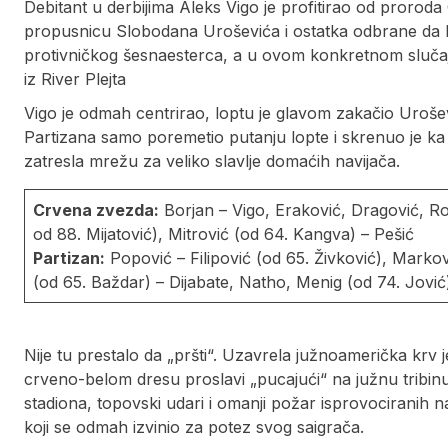
Debitant u derbijima Aleks Vigo je profitirao od prorod
propusnicu Slobodana Uroševića i ostatka odbrane da b
protivničkog šesnaesterca, a u ovom konkretnom slučaju
iz River Plejta
Vigo je odmah centrirao, loptu je glavom zakačio Urošev
Partizana samo poremetio putanju lopte i skrenuo je ka
zatresla mrežu za veliko slavlje domaćih navijača.
Crvena zvezda:
Borjan – Vigo, Eraković, Dragović, Rod
od 88. Mijatović), Mitrović (od 64. Kangva) – Pešić
Partizan:
Popović – Filipović (od 65. Živković), Markov
(od 65. Baždar) – Dijabate, Natho, Menig (od 74. Jović
Nije tu prestalo da „pršti“. Uzavrela južnoamerička krv j
crveno-belom dresu proslavi „pucajući“ na južnu tribinu
stadiona, topovski udari i omanji požar isprovociranih n
koji se odmah izvinio za potez svog saigrača.