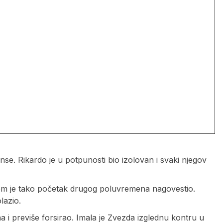
nse. Rikardo je u potpunosti bio izolovan i svaki njegov
em je tako početak drugog poluvremena nagovestio.
lazio.
ma i previše forsirao. Imala je Zvezda izglednu kontru u