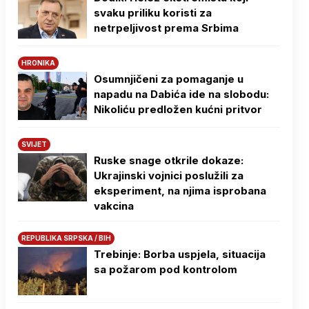
svaku priliku koristi za
netrpeljivost prema Srbima
HRONIKA
Osumnjičeni za pomaganje u
napadu na Dabića ide na slobodu:
Nikoliću predložen kućni pritvor
SVIJET
Ruske snage otkrile dokaze:
Ukrajinski vojnici poslužili za
eksperiment, na njima isprobana
vakcina
REPUBLIKA SRPSKA / BIH
Trebinje: Borba uspjela, situacija
sa požarom pod kontrolom