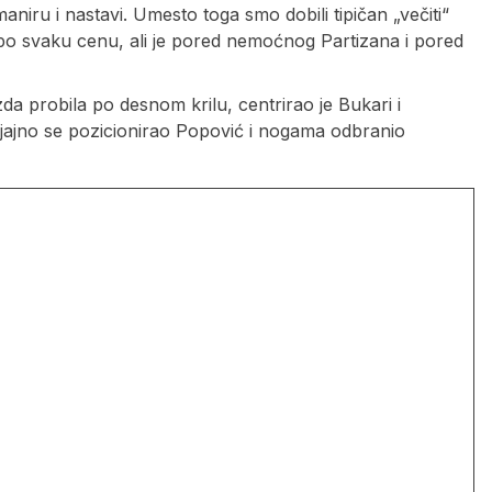
niru i nastavi. Umesto toga smo dobili tipičan „večiti“
ol po svaku cenu, ali je pored nemoćnog Partizana i pored
da probila po desnom krilu, centrirao je Bukari i
 Sjajno se pozicionirao Popović i nogama odbranio