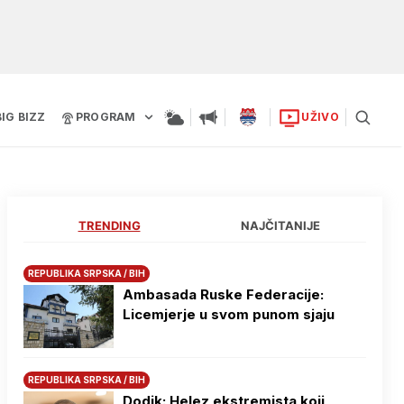
BIG BIZZ
PROGRAM
UŽIVO
TRENDING
NAJČITANIJE
REPUBLIKA SRPSKA / BIH
Ambasada Ruske Federacije:
Licemjerje u svom punom sjaju
REPUBLIKA SRPSKA / BIH
Dodik: Helez ekstremista koji