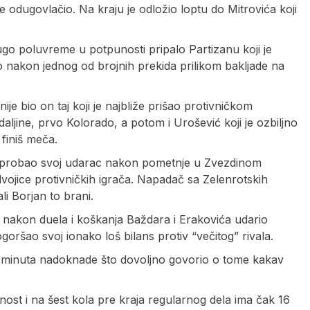
e odugovlačio. Na kraju je odložio loptu do Mitrovića koji
rugo poluvreme u potpunosti pripalo Partizanu koji je
o nakon jednog od brojnih prekida prilikom bakljade na
ije bio on taj koji je najbliže prišao protivničkom
aljine, prvo Kolorado, a potom i Urošević koji je ozbiljno
 finiš meča.
 oprobao svoj udarac nakon pometnje u Zvezdinom
ojice protivničkih igrača. Napadač sa Zelenrotskih
li Borjan to brani.
i nakon duela i koškanja Baždara i Erakovića udario
oršao svoj ionako loš bilans protiv “večitog” rivala.
11 minuta nadoknade što dovoljno govorio o tome kakav
st i na šest kola pre kraja regularnog dela ima čak 16