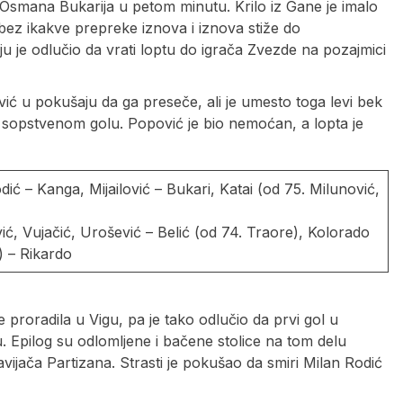
a Osmana Bukarija u petom minutu. Krilo iz Gane je imalo
ez ikakve prepreke iznova i iznova stiže do
 je odlučio da vrati loptu do igrača Zvezde na pozajmici
ić u pokušaju da ga preseče, ali je umesto toga levi bek
 sopstvenom golu. Popović je bio nemoćan, a lopta je
ić – Kanga, Mijailović – Bukari, Katai (od 75. Milunović,
ić, Vujačić, Urošević – Belić (od 74. Traore), Kolorado
) – Rikardo
e proradila u Vigu, pa je tako odlučio da prvi gol u
. Epilog su odlomljene i bačene stolice na tom delu
avijača Partizana. Strasti je pokušao da smiri Milan Rodić