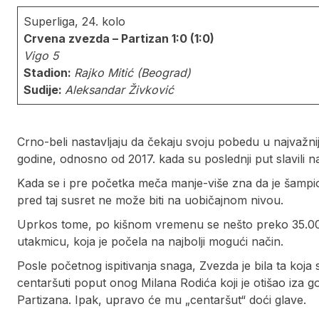
Superliga, 24. kolo
Crvena zvezda – Partizan 1:0 (1:0)
Vigo 5
Stadion:
Rajko Mitić (Beograd)
Sudije:
Aleksandar Živković
Crno-beli nastavljaju da čekaju svoju pobedu u najvažnij
godine, odnosno od 2017. kada su poslednji put slavili na
Kada se i pre početka meča manje-više zna da je šampion
pred taj susret ne može biti na uobičajnom nivou.
Uprkos tome, po kišnom vremenu se nešto preko 35.000 
utakmicu, koja je počela na najbolji mogući način.
Posle početnog ispitivanja snaga, Zvezda je bila ta koja 
centaršuti poput onog Milana Rodića koji je otišao iza
Partizana. Ipak, upravo će mu „centaršut“ doći glave.