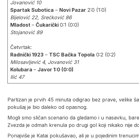
Jovanović 10
Spartak Subotica
–
Novi Pazar
2:0 (1:0)
Bijelović 22, Srećković 86
Mladost
–
Čukarički
0:1 (0:0)
Stojanović 89
Četvrtak:
Radnički 1923
–
TSC Bačka Topola
0:2 (0:2)
Milosavljević 4, Jovanović 31
Kolubara
–
Javor 1:0 (0:0)
Ilić 47
Partizan je prvih 45 minuta odigrao bez prave, velike ša
pokušaj je bio daleko od opasnog.
Mogli smo sličan scenario da gledamo i u nasavku, bar
Zvezda je odmah krenula po drugi gol koji nikako nije do
Ponajviše je Katai pokušavao, ali je u pojedinim trenuci