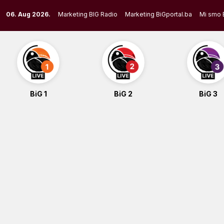
Skip
06. Aug 2026.
Marketing BIG Radio
Marketing BiGportal.ba
Mi smo 
to
content
BiG 1
BiG 2
BiG 3