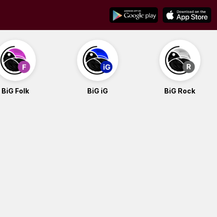
BiG Folk
BiG iG
BiG Rock