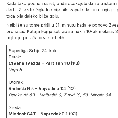
Kada tako počne susret, onda očekujete da se u istom ma
derbi. Zvezdi očigledno nije bilo zapelo da juri drugi g
toga bila daleko bliže golu.
Najbliže su tome prišli u 31. minutu kada je ponovo Zvez
pronašao Kataija koji je šutirao sa nekih 10-ak metara.
najboljeg igrača crveno-belih.
Superliga Srbije 24. kolo:
Petak:
Crvena zvezda
–
Partizan 1:0 (1:0)
Vigo 5
Utorak:
Radnički Niš
–
Vojvodina
1:4 (1:2)
Belaković 83 – Malbašić 9, Zukić 18, 58, Nikolić 64
Sreda:
Mladost GAT
–
Napredak
0:1 (0:1)