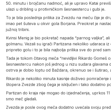
50. minutu i brojčanu nadmoć, ali je upravo Katai previš
ulazi u dribling u protivničkom šesnaestercu i gubi je.
To je bila poslednja prilika za Zvezdu na meču čije je d
imao pet šuteva u okvir gola Borjana. Preokret je nasta
južnoj tribini.
Kvinsi Menig je bio pokretač napada “parnog valjka”, ali n
golmanu. Vezali su igrači Partizana nekoliko udaraca iz d
pripretio golu i to je bila najbolja prilika sve do pred sam
Tada je tokom čitavog meča “nevidljivi Rikardo Gomeš
šesnaestercu nakon još jednog u nizu sudara glavama dv
ostrva je dobio loptu od Baždara, okrenuo se i šutirao, a
Rikardo je nekoliko minuta kasnije doživeo pomračenje 
štopera Zvezde zbog čega je isključen i tako dodatno pog
Partizan do kraja nije mogao do izjednačenja, uprkos 
smo meč gledali.
Zvezda je posle ovog meča dodatno uvećala svoju predno