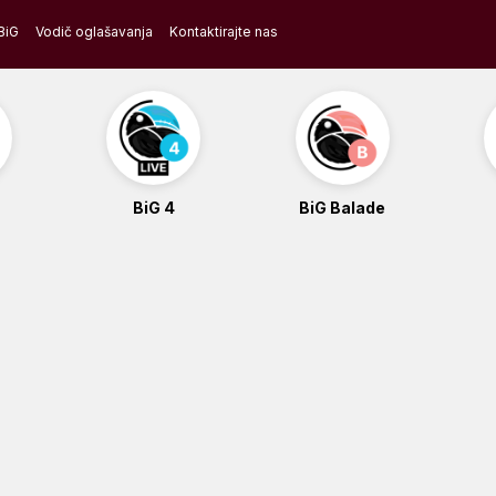
BiG
Vodič oglašavanja
Kontaktirajte nas
BiG 4
BiG Balade