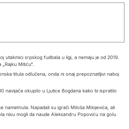
oj utakmici srpskog fudbala u ligi, a nemaju je od 2019.
 „Rajku Mitiću“.
ska titula odlučena, onda ni onaj prepoznatljivi naboj
navijača okupilo u Ljutice Bogdana kako bi ispratilo
se nametnula. Napadali su igrači Miloša Milojevića, ali
 gola nisu mogli da naude Aleksandru Popoviću na golu