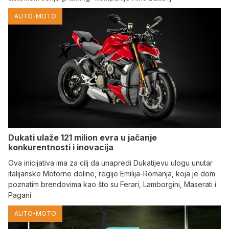
AUTO-MOTO
Dukati ulaže 121 milion evra u jačanje
konkurentnosti i inovacija
Ova inicijativa ima za cilj da unapredi Dukatijevu ulogu unutar
italijanske Motorne doline, regije Emilija-Romanja, koja je dom
poznatim brendovima kao što su Ferari, Lamborgini, Maserati i
Pagani
AUTO-MOTO