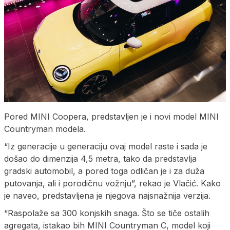
Pored MINI Coopera, predstavljen je i novi model MINI
Countryman modela.
“Iz generacije u generaciju ovaj model raste i sada je
došao do dimenzija 4,5 metra, tako da predstavlja
gradski automobil, a pored toga odličan je i za duža
putovanja, ali i porodičnu vožnju”, rekao je Vlačić. Kako
je naveo, predstavljena je njegova najsnažnija verzija.
“Raspolaže sa 300 konjskih snaga. Što se tiče ostalih
agregata, istakao bih MINI Countryman C, model koji