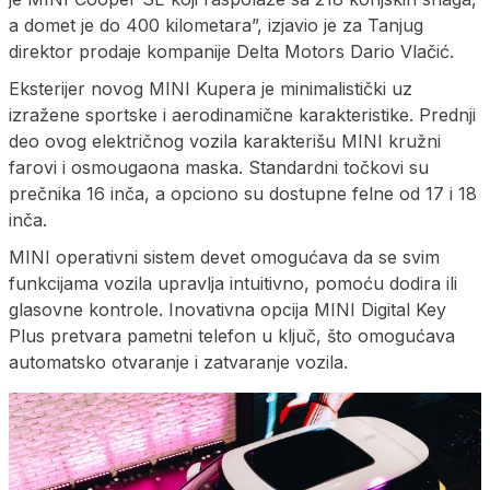
a domet je do 400 kilometara”, izjavio je za Tanjug
direktor prodaje kompanije Delta Motors Dario Vlačić.
Eksterijer novog MINI Kupera je minimalistički uz
izražene sportske i aerodinamične karakteristike. Prednji
deo ovog električnog vozila karakterišu MINI kružni
farovi i osmougaona maska. Standardni točkovi su
prečnika 16 inča, a opciono su dostupne felne od 17 i 18
inča.
MINI operativni sistem devet omogućava da se svim
funkcijama vozila upravlja intuitivno, pomoću dodira ili
glasovne kontrole. Inovativna opcija MINI Digital Key
Plus pretvara pametni telefon u ključ, što omogućava
automatsko otvaranje i zatvaranje vozila.