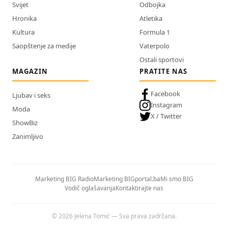
Svijet
Odbojka
Hronika
Atletika
Kultura
Formula 1
Saopštenje za medije
Vaterpolo
Ostali sportovi
MAGAZIN
PRATITE NAS
Facebook
Ljubav i seks
Instagram
Moda
X / Twitter
ShowBiz
Zanimljivo
Marketing BIG Radio
Marketing BIGportal.ba
Mi smo BIG
Vodič oglašavanja
Kontaktirajte nas
© 2026 Jelena Tomić — Sva prava zadržana.