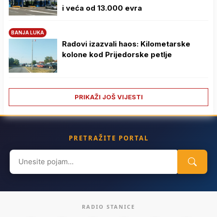
i veća od 13.000 evra
BANJA LUKA
Radovi izazvali haos: Kilometarske
kolone kod Prijedorske petlje
PRIKAŽI JOŠ VIJESTI
PRETRAŽITE PORTAL
Search
for:
RADIO STANICE