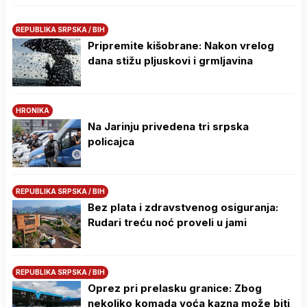
REPUBLIKA SRPSKA / BIH
Pripremite kišobrane: Nakon vrelog
dana stižu pljuskovi i grmljavina
HRONIKA
Na Јarinju privedena tri srpska
policajca
REPUBLIKA SRPSKA / BIH
Bez plata i zdravstvenog osiguranja:
Rudari treću noć proveli u jami
REPUBLIKA SRPSKA / BIH
Oprez pri prelasku granice: Zbog
nekoliko komada voća kazna može biti