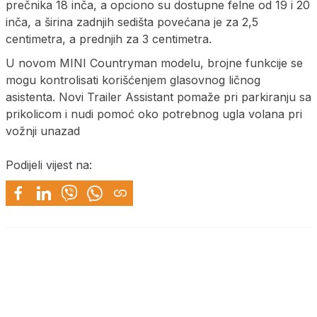
prečnika 18 inča, a opciono su dostupne felne od 19 i 20
inča, a širina zadnjih sedišta povećana je za 2,5
centimetra, a prednjih za 3 centimetra.
U novom MINI Countryman modelu, brojne funkcije se
mogu kontrolisati korišćenjem glasovnog ličnog
asistenta. Novi Trailer Assistant pomaže pri parkiranju sa
prikolicom i nudi pomoć oko potrebnog ugla volana pri
vožnji unazad
Podijeli vijest na: