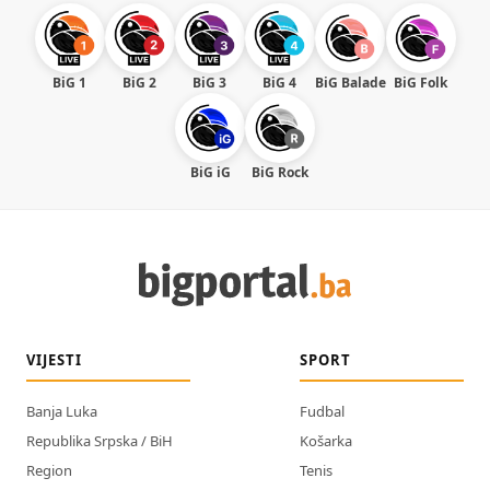
BiG 1
BiG 2
BiG 3
BiG 4
BiG Balade
BiG Folk
BiG iG
BiG Rock
VIJESTI
SPORT
Banja Luka
Fudbal
Republika Srpska / BiH
Košarka
Region
Tenis