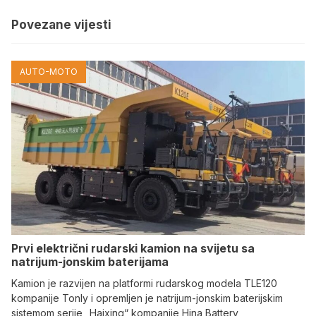
Povezane vijesti
AUTO-MOTO
Prvi električni rudarski kamion na svijetu sa
natrijum-jonskim baterijama
Kamion je razvijen na platformi rudarskog modela TLE120
kompanije Tonly i opremljen je natrijum-jonskim baterijskim
sistemom serije „Haixing“ kompanije Hina Battery