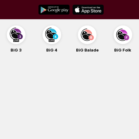
Skip
to
content
3
BiG 4
BiG Balade
BiG Folk
BiG