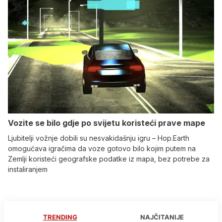
Vozite se bilo gdje po svijetu koristeći prave mape
Ljubitelji vožnje dobili su nesvakidašnju igru – Hop.Earth
omogućava igračima da voze gotovo bilo kojim putem na
Zemlji koristeći geografske podatke iz mapa, bez potrebe za
instaliranjem
TRENDING
NAJČITANIJE