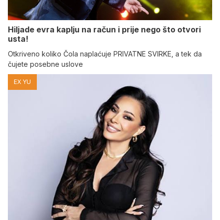
Hiljade evra kaplju na račun i prije nego što otvori
usta!
Otkriveno koliko Čola naplaćuje PRIVATNE SVIRKE, a tek da
čujete posebne uslove
EX YU