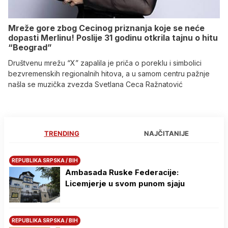
Mreže gore zbog Cecinog priznanja koje se neće
dopasti Merlinu! Poslije 31 godinu otkrila tajnu o hitu
“Beograd”
Društvenu mrežu “X” zapalila je priča o poreklu i simbolici
bezvremenskih regionalnih hitova, a u samom centru pažnje
našla se muzička zvezda Svetlana Ceca Ražnatović
TRENDING
NAJČITANIJE
REPUBLIKA SRPSKA / BIH
Ambasada Ruske Federacije:
Licemjerje u svom punom sjaju
REPUBLIKA SRPSKA / BIH