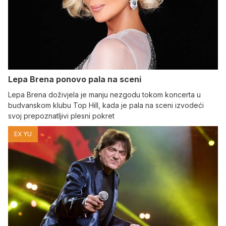
Lepa Brena ponovo pala na sceni
Lepa Brena doživjela je manju nezgodu tokom koncerta u
budvanskom klubu Top Hill, kada je pala na sceni izvodeći
svoj prepoznatljivi plesni pokret
EX YU