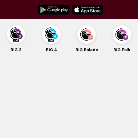
Skip
to
content
BiG 3
BiG 4
BiG Balade
BiG Folk