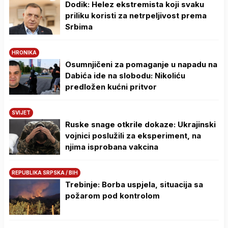
Dodik: Helez ekstremista koji svaku
priliku koristi za netrpeljivost prema
Srbima
HRONIKA
Osumnjičeni za pomaganje u napadu na
Dabića ide na slobodu: Nikoliću
predložen kućni pritvor
SVIJET
Ruske snage otkrile dokaze: Ukrajinski
vojnici poslužili za eksperiment, na
njima isprobana vakcina
REPUBLIKA SRPSKA / BIH
Trebinje: Borba uspjela, situacija sa
požarom pod kontrolom