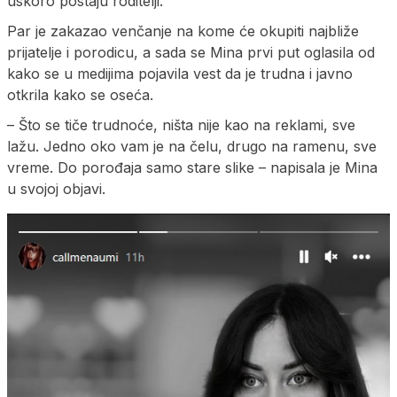
uskoro postaju roditelji.
Par je zakazao venčanje na kome će okupiti najbliže
prijatelje i porodicu, a sada se Mina prvi put oglasila od
kako se u medijima pojavila vest da je trudna i javno
otkrila kako se oseća.
– Što se tiče trudnoće, ništa nije kao na reklami, sve
lažu. Jedno oko vam je na čelu, drugo na ramenu, sve
vreme. Do porođaja samo stare slike – napisala je Mina
u svojoj objavi.