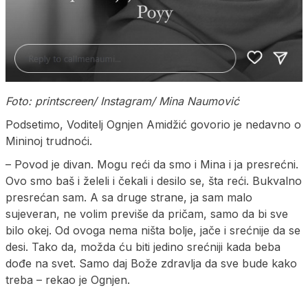
Foto: printscreen/ Instagram/ Mina Naumović
Podsetimo, Voditelj Ognjen Amidžić govorio je nedavno o
Mininoj trudnoći.
– Povod je divan. Mogu reći da smo i Mina i ja presrećni.
Ovo smo baš i želeli i čekali i desilo se, šta reći. Bukvalno
presrećan sam. A sa druge strane, ja sam malo
sujeveran, ne volim previše da pričam, samo da bi sve
bilo okej. Od ovoga nema ništa bolje, jače i srećnije da se
desi. Tako da, možda ću biti jedino srećniji kada beba
dođe na svet. Samo daj Bože zdravlja da sve bude kako
treba – rekao je Ognjen.