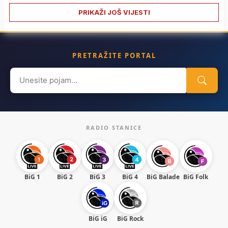
PRIKAŽI JOŠ VIJESTI
PRETRAŽITE PORTAL
Search
for:
RADIO STANICE
BiG 1
BiG 2
BiG 3
BiG 4
BiG Balade
BiG Folk
BiG iG
BiG Rock