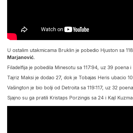
U ostalim utakmicama Bruklin je pobedio Hjuston sa 118:
Marjanović
.
Filadelfija je pobedila Minesotu sa 117:94, uz 39 poena
Tajriz Maksi je dodao 27, dok je Tobajas Heris ubacio 10
Vašington je bio bolji od Detroita sa 119:117, uz 32 poena 
Sjajno su ga pratili Kristaps Porzingis sa 24 i Kajl Kuzma