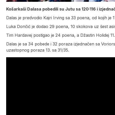
Košarkaši Dalasa pobedili su Jutu sa 120:116 i izjedn
Dalas je predvodio Kajri Irving sa 33 poena, od kojih je 
Luka Dončić je dodao 29 poena, 10 skokova uz šest asis
Tim Hardavej postigao je 24 poena, a Džastin Holidej 11.
Dalas je sa 34 pobede i 32 poraza izjednačen sa Vorior
uzastopnog poraza 13. sa 31/35.