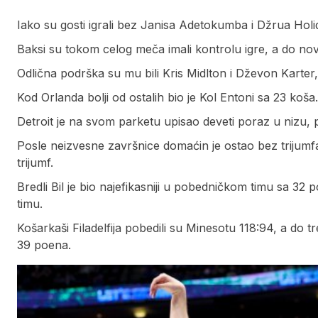
Iako su gosti igrali bez Janisa Adetokumba i Džrua Holid
Baksi su tokom celog meča imali kontrolu igre, a do no
Odlična podrška su mu bili Kris Midlton i Dževon Karter,
Kod Orlanda bolji od ostalih bio je Kol Entoni sa 23 koša.
Detroit je na svom parketu upisao deveti poraz u nizu, p
Posle neizvesne završnice domaćin je ostao bez trijumf
trijumf.
Bredli Bil je bio najefikasniji u pobedničkom timu sa 3
timu.
Košarkaši Filadelfija pobedili su Minesotu 118:94, a do
39 poena.