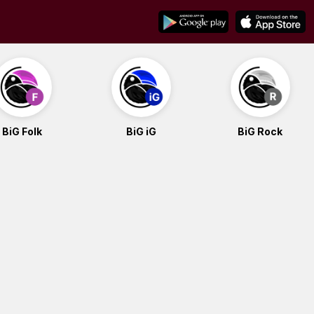
BiG Folk
BiG iG
BiG Rock