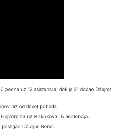
 26 poena uz 12 asistencija, dok je 21 dodao Džejms
njihov niz od devet pobeda.
Hejvord 23 uz 9 skokova i 8 asistencija.
 postigao Džulijus Rendl.