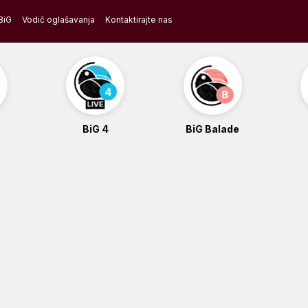
BiG
Vodič oglašavanja
Kontaktirajte nas
BiG 4
BiG Balade