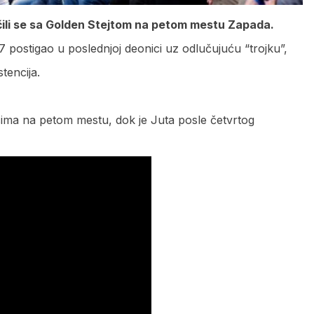
ačili se sa Golden Stejtom na petom mestu Zapada.
17 postigao u poslednjoj deonici uz odlučujuću “trojku”,
tencija.
sima na petom mestu, dok je Juta posle četvrtog