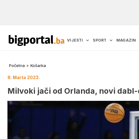
VIJESTI
SPORT
MAGAZIN
Početna
»
Košarka
8. Marta 2023.
Milvoki jači od Orlanda, novi dabl