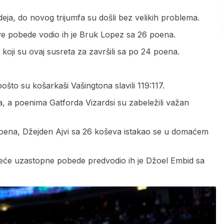
eja, do novog trijumfa su došli bez velikih problema.
ve pobede vodio ih je Bruk Lopez sa 26 poena.
 koji su ovaj susreta za završili sa po 24 poena.
ošto su košarkaši Vašingtona slavili 119:117.
a, a poenima Gatforda Vizardsi su zabeležili važan
2 poena, Džejden Ajvi sa 26 koševa istakao se u domaćem
 treće uzastopne pobede predvodio ih je Džoel Embid sa