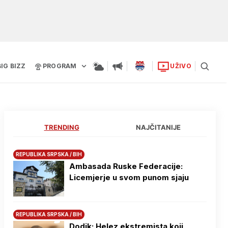
BIG BIZZ
PROGRAM
UŽIVO
TRENDING
NAJČITANIJE
REPUBLIKA SRPSKA / BIH
Ambasada Ruske Federacije:
Licemjerje u svom punom sjaju
REPUBLIKA SRPSKA / BIH
Dodik: Helez ekstremista koji