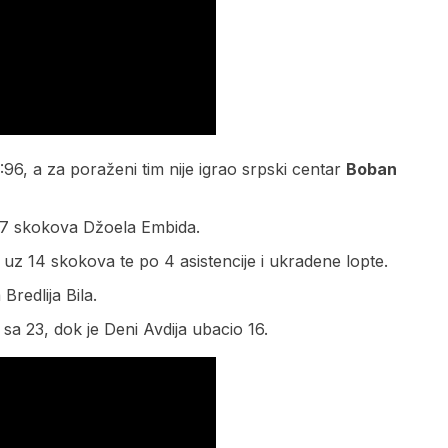
96, a za poraženi tim nije igrao srpski centar
Boban
 i 7 skokova Džoela Embida.
 uz 14 skokova te po 4 asistencije i ukradene lopte.
Bredlija Bila.
 sa 23, dok je Deni Avdija ubacio 16.