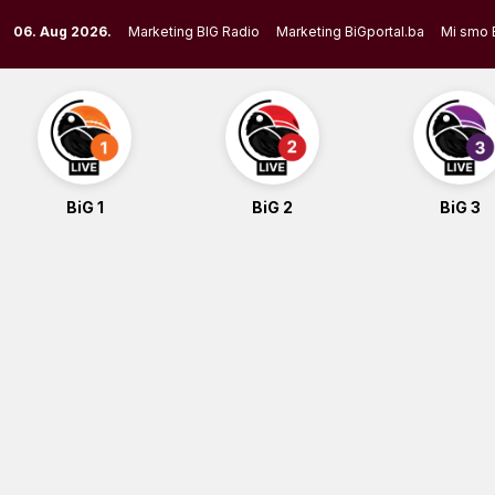
Skip
06. Aug 2026.
Marketing BIG Radio
Marketing BiGportal.ba
Mi smo 
to
content
BiG 1
BiG 2
BiG 3