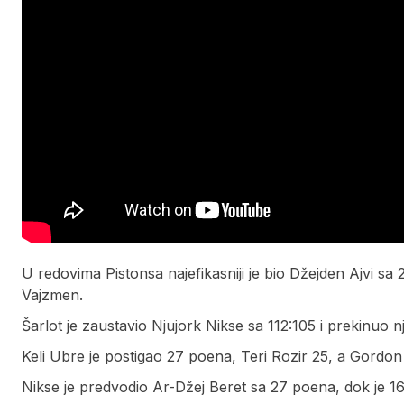
U redovima Pistonsa najefikasniji je bio Džejden Ajvi sa
Vajzmen.
Šarlot je zaustavio Njujork Nikse sa 112:105 i prekinuo 
Keli Ubre je postigao 27 poena, Teri Rozir 25, a Gordon 
Nikse je predvodio Ar-Džej Beret sa 27 poena, dok je 16