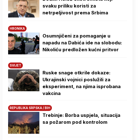
svaku priliku koristi za
netrpeljivost prema Srbima
HRONIKA
Osumnjičeni za pomaganje u
napadu na Dabića ide na slobodu:
Nikoliću predložen kućni pritvor
SVIJET
Ruske snage otkrile dokaze:
Ukrajinski vojnici poslužili za
eksperiment, na njima isprobana
vakcina
REPUBLIKA SRPSKA / BIH
Trebinje: Borba uspjela, situacija
sa požarom pod kontrolom