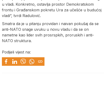
u vladi. Konkretno, ostavlja prostor Demokratskom
frontu i Građanskom pokretu Ura za učešće u budućoj
vladi”, tvrdi Radulović.
Smatra da je u pitanju providan i naivan pokušaj da se
anti-NATO snage uvuku u novu vladu i da se on
nametne kao lider svih prosrspkih, proruskih i anti-
NATO struktura.
Podijeli vijest na: