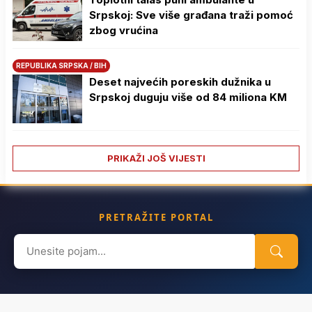
Srpskoj: Sve više građana traži pomoć
zbog vrućina
REPUBLIKA SRPSKA / BIH
Deset najvećih poreskih dužnika u
Srpskoj duguju više od 84 miliona KM
PRIKAŽI JOŠ VIJESTI
PRETRAŽITE PORTAL
Search
for: