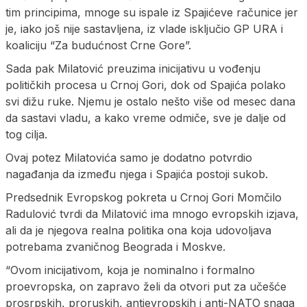
tim principima, mnoge su ispale iz Spajićeve računice jer
je, iako još nije sastavljena, iz vlade isključio GP URA i
koaliciju “Za budućnost Crne Gore”.
Sada pak Milatović preuzima inicijativu u vođenju
političkih procesa u Crnoj Gori, dok od Spajića polako
svi dižu ruke. Njemu je ostalo nešto više od mesec dana
da sastavi vladu, a kako vreme odmiče, sve je dalje od
tog cilja.
Ovaj potez Milatovića samo je dodatno potvrdio
nagađanja da između njega i Spajića postoji sukob.
Predsednik Evropskog pokreta u Crnoj Gori Momčilo
Radulović tvrdi da Milatović ima mnogo evropskih izjava,
ali da je njegova realna politika ona koja udovoljava
potrebama zvaničnog Beograda i Moskve.
“Ovom inicijativom, koja je nominalno i formalno
proevropska, on zapravo želi da otvori put za učešće
prosrpskih, proruskih, antievropskih i anti-NATO snaga