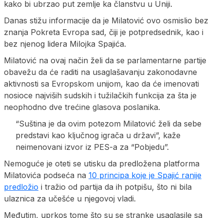
kako bi ubrzao put zemlje ka članstvu u Uniji.
Danas stižu informacije da je Milatović ovo osmislio bez
znanja Pokreta Evropa sad, čiji je potpredsednik, kao i
bez njenog lidera Milojka Spajića.
Milatović na ovaj način želi da se parlamentarne partije
obavežu da će raditi na usaglašavanju zakonodavne
aktivnosti sa Evropskom unijom, kao da će imenovati
nosioce najviših sudskih i tužilačkih funkcija za šta je
neophodno dve trećine glasova poslanika.
“Suština je da ovim potezom Milatović želi da sebe
predstavi kao ključnog igrača u državi”, kaže
neimenovani izvor iz PES-a za “Pobjedu”.
Nemoguće je oteti se utisku da predložena platforma
Milatovića podseća na
10 principa koje je Spajić ranije
predložio
i tražio od partija da ih potpišu, što ni bila
ulaznica za učešće u njegovoj vladi.
Međutim, uprkos tome što su se stranke usaglasile sa