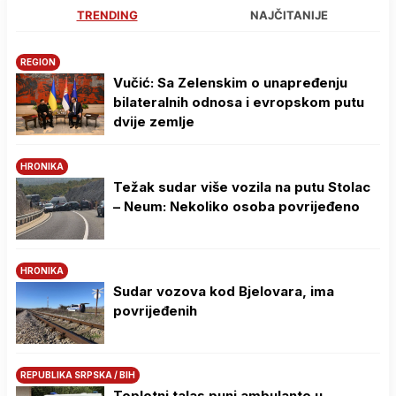
TRENDING
NAJČITANIJE
REGION
Vučić: Sa Zelenskim o unapređenju
bilateralnih odnosa i evropskom putu
dvije zemlje
HRONIKA
Težak sudar više vozila na putu Stolac
– Neum: Nekoliko osoba povrijeđeno
HRONIKA
Sudar vozova kod Bjelovara, ima
povrijeđenih
REPUBLIKA SRPSKA / BIH
Toplotni talas puni ambulante u