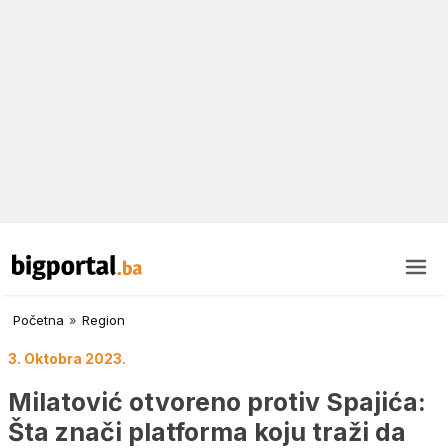
Početna
»
Region
3. Oktobra 2023.
Milatović otvoreno protiv Spajića:
Šta znači platforma koju traži da