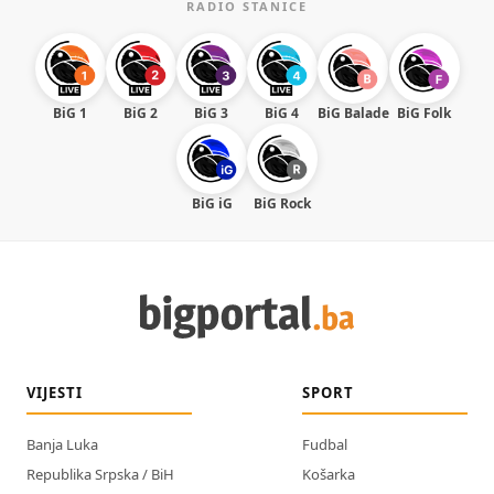
RADIO STANICE
BiG 1
BiG 2
BiG 3
BiG 4
BiG Balade
BiG Folk
BiG iG
BiG Rock
VIJESTI
SPORT
Banja Luka
Fudbal
Republika Srpska / BiH
Košarka