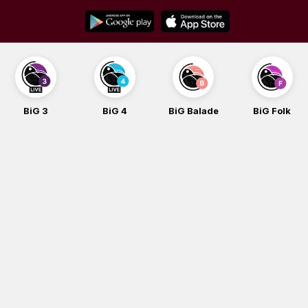
Skip
to
content
BiG 3
BiG 4
BiG Balade
BiG Folk