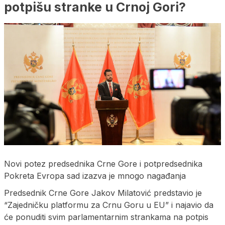
potpišu stranke u Crnoj Gori?
Novi potez predsednika Crne Gore i potpredsednika
Pokreta Evropa sad izazva je mnogo nagađanja
Predsednik Crne Gore Jakov Milatović predstavio je
“Zajedničku platformu za Crnu Goru u EU” i najavio da
će ponuditi svim parlamentarnim strankama na potpis