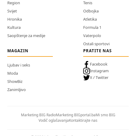
Region
Tenis
Svijet
Odbojka
Hronika
Atletika
Kultura
Formula 1
Saopštenje za medije
Vaterpolo
Ostali sportovi
MAGAZIN
PRATITE NAS
Facebook
Ljubav i seks
Instagram
Moda
X / Twitter
ShowBiz
Zanimljivo
Marketing BIG Radio
Marketing BIGportal.ba
Mi smo BIG
Vodič oglašavanja
Kontaktirajte nas