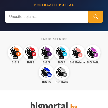
PRETRAŽITE PORTAL
Search
for:
RADIO STANICE
BiG 1
BiG 2
BiG 3
BiG 4
BiG Balade
BiG Folk
BiG iG
BiG Rock