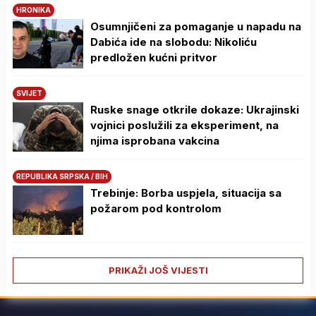
HRONIKA
Osumnjičeni za pomaganje u napadu na
Dabića ide na slobodu: Nikoliću
predložen kućni pritvor
SVIJET
Ruske snage otkrile dokaze: Ukrajinski
vojnici poslužili za eksperiment, na
njima isprobana vakcina
REPUBLIKA SRPSKA / BIH
Trebinje: Borba uspjela, situacija sa
požarom pod kontrolom
PRIKAŽI JOŠ VIJESTI