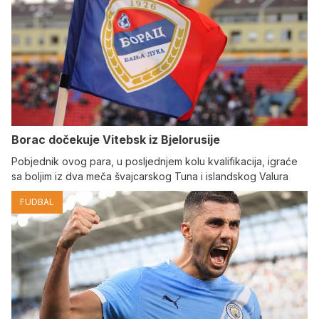
Borac dočekuje Vitebsk iz Bjelorusije
Pobjednik ovog para, u posljednjem kolu kvalifikacija, igraće
sa boljim iz dva meča švajcarskog Tuna i islandskog Valura
FUDBAL