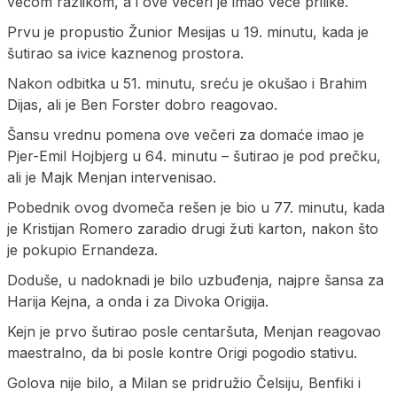
većom razlikom, a i ove večeri je imao veće prilike.
Prvu je propustio Žunior Mesijas u 19. minutu, kada je
šutirao sa ivice kaznenog prostora.
Nakon odbitka u 51. minutu, sreću je okušao i Brahim
Dijas, ali je Ben Forster dobro reagovao.
Šansu vrednu pomena ove večeri za domaće imao je
Pjer-Emil Hojbjerg u 64. minutu – šutirao je pod prečku,
ali je Majk Menjan intervenisao.
Pobednik ovog dvomeča rešen je bio u 77. minutu, kada
je Kristijan Romero zaradio drugi žuti karton, nakon što
je pokupio Ernandeza.
Doduše, u nadoknadi je bilo uzbuđenja, najpre šansa za
Harija Kejna, a onda i za Divoka Origija.
Kejn je prvo šutirao posle centaršuta, Menjan reagovao
maestralno, da bi posle kontre Origi pogodio stativu.
Golova nije bilo, a Milan se pridružio Čelsiju, Benfiki i