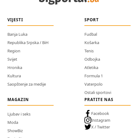
VIJESTI
SPORT
Banja Luka
Fudbal
Republika Srpska / BiH
Košarka
Region
Tenis
Svijet
Odbojka
Hronika
Atletika
Kultura
Formula 1
Saopštenje za medije
Vaterpolo
Ostali sportovi
MAGAZIN
PRATITE NAS
Facebook
Ljubav i seks
Instagram
Moda
X / Twitter
ShowBiz