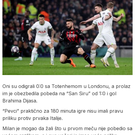
Oni su odigrali 0:0 sa Totenhemom u Londonu, a prolaz
im je obezbedila pobeda na “San Siru” od 1:0 i gol
Brahima Dijasa.
“Pevci” praktično za 180 minuta igre nisu imali pravu
priliku protiv prvaka Italije.
Milan je mogao da žali što u prvom meču nije pobedio sa