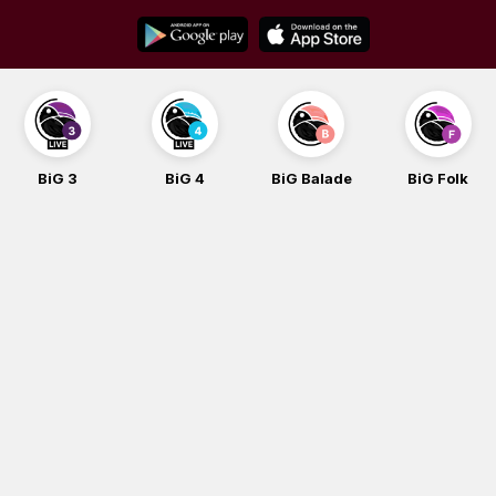
Skip
to
content
BiG 3
BiG 4
BiG Balade
BiG Folk