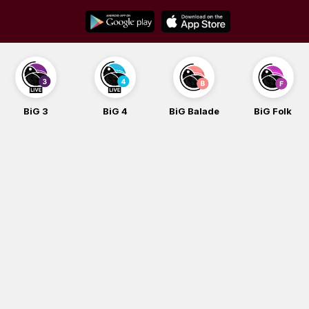
Skip
to
content
BiG 4
BiG Balade
BiG Folk
BiG iG