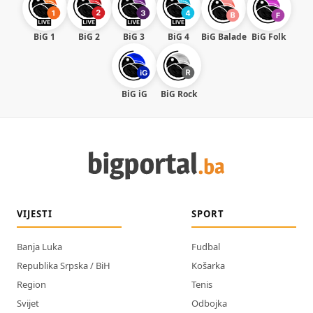
BiG 1
BiG 2
BiG 3
BiG 4
BiG Balade
BiG Folk
BiG iG
BiG Rock
VIJESTI
SPORT
Banja Luka
Fudbal
Republika Srpska / BiH
Košarka
Region
Tenis
Svijet
Odbojka