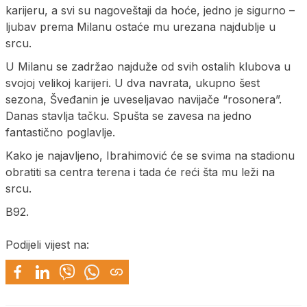
karijeru, a svi su nagoveštaji da hoće, jedno je sigurno –
ljubav prema Milanu ostaće mu urezana najdublje u
srcu.
U Milanu se zadržao najduže od svih ostalih klubova u
svojoj velikoj karijeri. U dva navrata, ukupno šest
sezona, Šveđanin je uveseljavao navijače “rosonera”.
Danas stavlja tačku. Spušta se zavesa na jedno
fantastično poglavlje.
Kako je najavljeno, Ibrahimović će se svima na stadionu
obratiti sa centra terena i tada će reći šta mu leži na
srcu.
B92.
Podijeli vijest na: