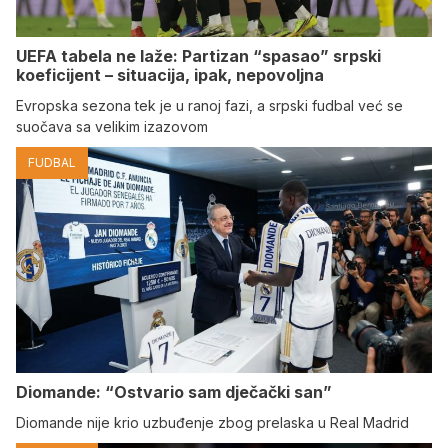
UEFA tabela ne laže: Partizan “spasao” srpski
koeficijent – situacija, ipak, nepovoljna
Evropska sezona tek je u ranoj fazi, a srpski fudbal već se
suočava sa velikim izazovom
FUDBAL
Diomande: “Ostvario sam dječački san”
Diomande nije krio uzbuđenje zbog prelaska u Real Madrid