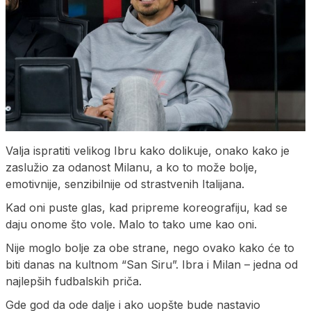
Valja ispratiti velikog Ibru kako dolikuje, onako kako je
zaslužio za odanost Milanu, a ko to može bolje,
emotivnije, senzibilnije od strastvenih Italijana.
Kad oni puste glas, kad pripreme koreografiju, kad se
daju onome što vole. Malo to tako ume kao oni.
Nije moglo bolje za obe strane, nego ovako kako će to
biti danas na kultnom “San Siru”. Ibra i Milan – jedna od
najlepših fudbalskih priča.
Gde god da ode dalje i ako uopšte bude nastavio