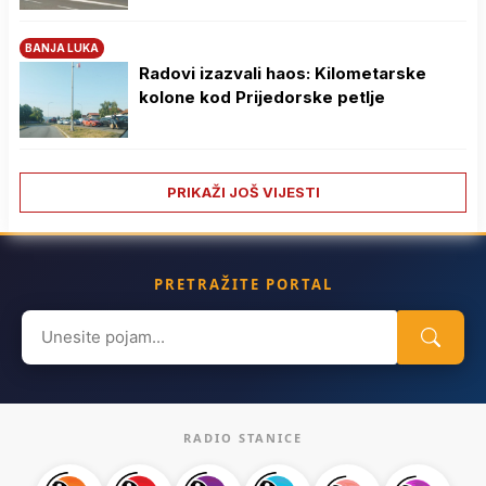
BANJA LUKA
Radovi izazvali haos: Kilometarske
kolone kod Prijedorske petlje
PRIKAŽI JOŠ VIJESTI
PRETRAŽITE PORTAL
Search
for:
RADIO STANICE