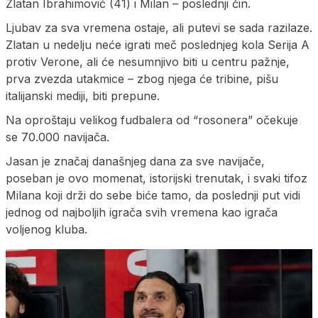
Zlatan Ibrahimović (41) i Milan – poslednji čin.
Ljubav za sva vremena ostaje, ali putevi se sada razilaze.
Zlatan u nedelju neće igrati meč poslednjeg kola Serija A
protiv Verone, ali će nesumnjivo biti u centru pažnje,
prva zvezda utakmice – zbog njega će tribine, pišu
italijanski mediji, biti prepune.
Na oproštaju velikog fudbalera od “rosonera” očekuje
se 70.000 navijača.
Jasan je značaj današnjeg dana za sve navijače,
poseban je ovo momenat, istorijski trenutak, i svaki tifoz
Milana koji drži do sebe biće tamo, da poslednji put vidi
jednog od najboljih igrača svih vremena kao igrača
voljenog kluba.