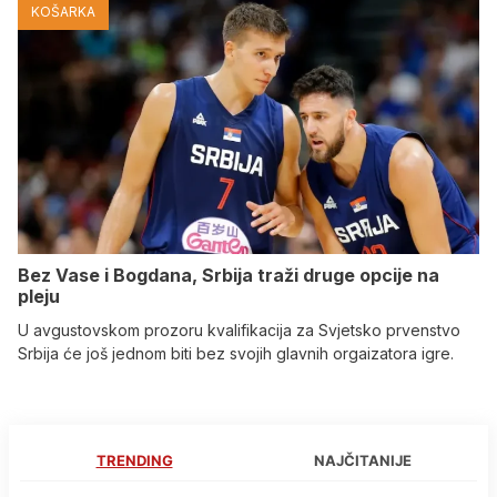
KOŠARKA
Bez Vase i Bogdana, Srbija traži druge opcije na
pleju
U avgustovskom prozoru kvalifikacija za Svjetsko prvenstvo
Srbija će još jednom biti bez svojih glavnih orgaizatora igre.
TRENDING
NAJČITANIJE