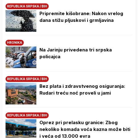
REPUBLIKA SRPSKA / BIH
Pripremite kišobrane: Nakon vrelog
dana stižu pljuskovi i grmljavina
HRONIKA
Na Јarinju privedena tri srpska
policajca
REPUBLIKA SRPSKA / BIH
Bez plata i zdravstvenog osiguranja:
Rudari treću noć proveli u jami
REPUBLIKA SRPSKA / BIH
Oprez pri prelasku granice: Zbog
nekoliko komada voća kazna može biti
i veća od 13.000 evra