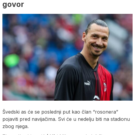
govor
Švedski as će se poslednji put kao član “rosonera”
pojaviti pred navijačima. Svi će u nedelju biti na stadionu
zbog njega.