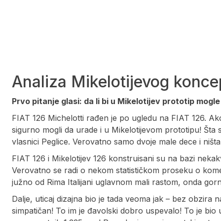
Analiza Mikelotijevog konce
Prvo pitanje glasi: da li bi u Mikelotijev prototip mo
FIAT 126 Michelotti rađen je po ugledu na FIAT 126. A
sigurno mogli da urade i u Mikelotijevom prototipu! Šta 
vlasnici Peglice. Verovatno samo dvoje male dece i ništa 
FIAT 126 i Mikelotijev 126 konstruisani su na bazi nekakvi
Verovatno se radi o nekom statističkom proseku o ko
južno od Rima Italijani uglavnom mali rastom, onda gornja
Dalje, uticaj dizajna bio je tada veoma jak – bez obzira
simpatičan! To im je đavolski dobro uspevalo! To je bio u