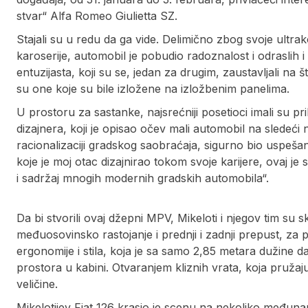
stvar“ Alfa Romeo Giulietta SZ.
Stajali su u redu da ga vide. Delimično zbog svoje ultra
karoserije, automobil je pobudio radoznalost i odraslih i
entuzijasta, koji su se, jedan za drugim, zaustavljali na
su one koje su bile izložene na izložbenim panelima.
U prostoru za sastanke, najsrećniji posetioci imali su p
dizajnera, koji je opisao očev mali automobil na sledeći
racionalizaciji gradskog saobraćaja, sigurno bio uspeša
koje je moj otac dizajnirao tokom svoje karijere, ovaj je 
i sadržaj mnogih modernih gradskih automobila“.
Da bi stvorili ovaj džepni MPV, Mikeloti i njegov tim su skr
međuosovinsko rastojanje i prednji i zadnji prepust, za p
ergonomije i stila, koja je sa samo 2,85 metara dužine 
prostora u kabini. Otvaranjem kliznih vrata, koja pružaju
veličine.
Mikelotijev Fiat 126 krasio je scenu na nekoliko međuna