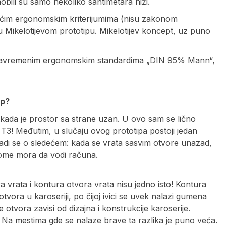
bili su samo nekoliko santimetara niži.
žećim ergonomskim kriterijumima (nisu zakonom
 Mikelotijevom prototipu. Mikelotijev koncept, uz puno
ma savremenim ergonomskim standardima „DIN 95% Mann“,
ip?
 kada je prostor sa strane uzan. U ovo sam se lično
3! Međutim, u slučaju ovog prototipa postoji jedan
Radi se o sledećem: kada se vrata sasvim otvore unazad,
 tome mora da vodi računa.
a vrata i kontura otvora vrata nisu jedno isto! Kontura
otvora u karoseriji, po čijoj ivici se uvek nalazi gumena
 otvora zavisi od dizajna i konstrukcije karoserije.
a mestima gde se nalaze brave ta razlika je puno veća.