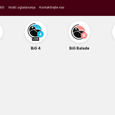
BiG
Vodič oglašavanja
Kontaktirajte nas
BiG 4
BiG Balade