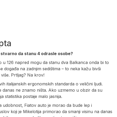
pta
gle stvarno da stanu 4 odrasle osobe?
ko u 126 napred mogu da stanu dva Balkanca onda bi to
se događa na zadnjim sedištima – to neka kažu bivši
više. Prtljag? Na krov!
h italijanskih ergonomskih standarda o veličini ljudi.
me danas ne znamo ništa. Ako uzmemo u obzir da su
 statistika postaje malo jasnija.
 na udobnost, Fiatov auto je morao da bude lep i
slov koji je Mikelotija primorao da smanji visinu na danas