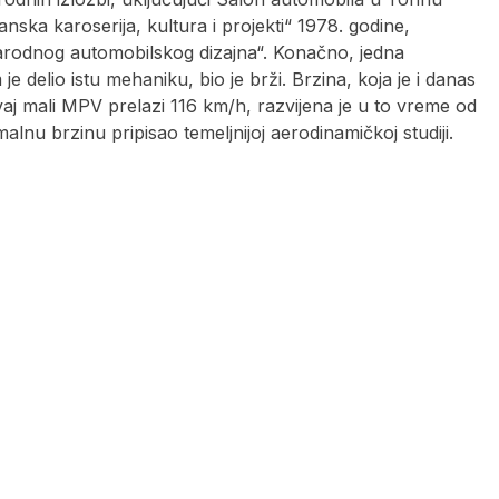
anska karoserija, kultura i projekti“ 1978. godine,
arodnog automobilskog dizajna“. Konačno, jedna
e delio istu mehaniku, bio je brži. Brzina, koja je i danas
 ovaj mali MPV prelazi 116 km/h, razvijena je u to vreme od
alnu brzinu pripisao temeljnijoj aerodinamičkoj studiji.