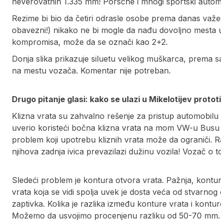
neverovatnih 1.335 mm! Porsche i mnogi sportski automo
Rezime bi bio da četiri odrasle osobe prema danas va
obavezni!) nikako ne bi mogle da nađu dovoljno mesta u
kompromisa, može da se označi kao 2+2.
Donja slika prikazuje siluetu velikog muškarca, pre
na mestu vozača. Komentar nije potreban.
Drugo pitanje glasi: kako se ulazi u Mikelotijev protot
Klizna vrata su zahvalno rešenje za pristup automobilu
uverio koristeći bočna klizna vrata na mom VW-u Busu T
problem koji upotrebu kliznih vrata može da ograniči. 
njihova zadnja ivica prevazilazi dužinu vozila! Vozač o
Sledeći problem je kontura otvora vrata. Pažnja, kontur
vrata koja se vidi spolja uvek je dosta veća od stvarnog 
zaptivka. Kolika je razlika između konture vrata i konture
Možemo da usvojimo procenjenu razliku od 50-70 mm. N