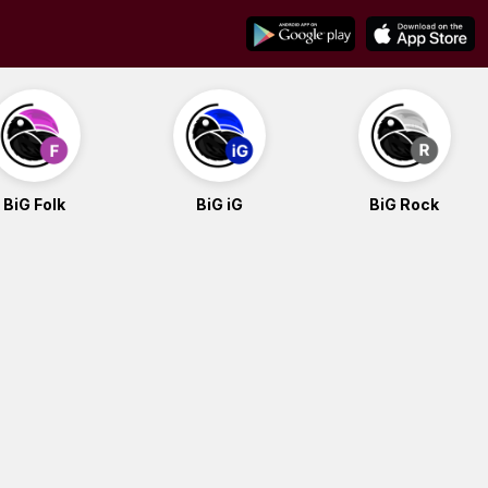
BiG Folk
BiG iG
BiG Rock