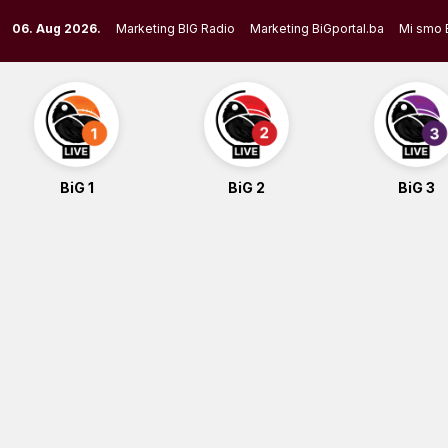
Skip
06. Aug 2026.
Marketing BIG Radio
Marketing BiGportal.ba
Mi smo 
to
content
BiG 1
BiG 2
BiG 3