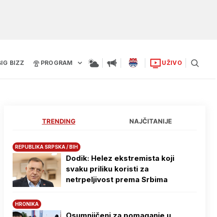
BIG BIZZ
PROGRAM
UŽIVO
TRENDING
NAJČITANIJE
REPUBLIKA SRPSKA / BIH
Dodik: Helez ekstremista koji
svaku priliku koristi za
netrpeljivost prema Srbima
HRONIKA
Osumnjičeni za pomaganje u