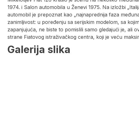
1974. i Salon automobila u Ženevi 1975. Na izložbi „Italij
automobil je prepoznat kao „najnaprednija faza međun
zanimljivost: u poređenju sa serijskim modelom, sa kojim j
zapanjujuća, ne biste to pomislili samo gledajući je, ali
strane Fiatovog istraživačkog centra, koji je veću maksim
Galerija slika