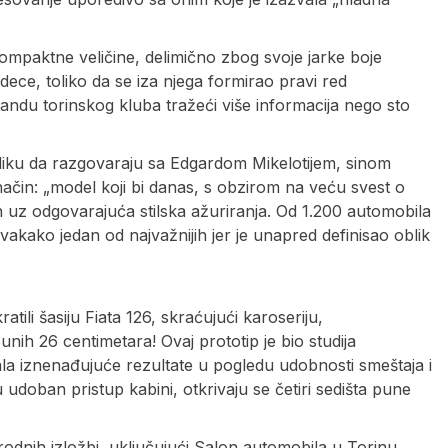
kompaktne veličine, delimično zbog svoje jarke boje
 dece, toliko da se iza njega formirao pravi red
 štandu torinskog kluba tražeći više informacija nego sto
riliku da razgovaraju sa Edgardom Mikelotijem, sinom
 način: „model koji bi danas, s obzirom na veću svest o
n uz odgovarajuća stilska ažuriranja. Od 1.200 automobila
svakako jedan od najvažnijih jer je unapred definisao oblik
atili šasiju Fiata 126, skraćujući karoseriju,
unih 26 centimetara! Ovaj prototip je bio studija
dala iznenađujuće rezultate u pogledu udobnosti smeštaja i
 udoban pristup kabini, otkrivaju se četiri sedišta pune
rodnih izložbi, uključujući Salon automobila u Torinu