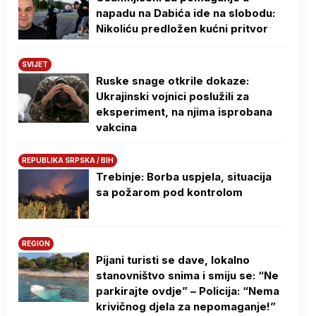
napadu na Dabića ide na slobodu:
Nikoliću predložen kućni pritvor
SVIJET
Ruske snage otkrile dokaze:
Ukrajinski vojnici poslužili za
eksperiment, na njima isprobana
vakcina
REPUBLIKA SRPSKA / BIH
Trebinje: Borba uspjela, situacija
sa požarom pod kontrolom
REGION
Pijani turisti se dave, lokalno
stanovništvo snima i smiju se: “Ne
parkirajte ovdje” – Policija: “Nema
krivičnog djela za nepomaganje!”