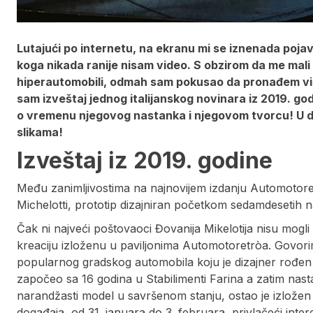
Lutajući po internetu, na ekranu mi se iznenada poja
koga nikada ranije nisam video. S obzirom da me mali
hiperautomobili, odmah sam pokusao da pronađem viš
sam izveštaj jednog italijanskog novinara iz 2019. god
o vremenu njegovog nastanka i njegovom tvorcu! U da
slikama!
Izveštaj iz 2019. godine
Među zanimljivostima na najnovijem izdanju Automotoretr
Michelotti, prototip dizajniran početkom sedamdesetih
Čak ni najveći poštovaoci Đovanija Mikelotija nisu mogl
kreaciju izloženu u paviljonima Automotoretròa. Govorim
popularnog gradskog automobila koju je dizajner rođen 
započeo sa 16 godina u Stabilimenti Farina a zatim nastav
narandžasti model u savršenom stanju, ostao je izlože
događaja, od 31. januara do 3. februara, privlačeći inte