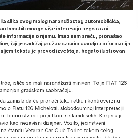
vila slika ovog malog narandžastog automobilćića,
 automobili mnogo više interesuju nego razni
e informacija o njemu. Imao sam sreću, pronašao
ine, čiji je sadržaj pružao sasvim dovoljno informacija
ljem tekstu je prevod izveštaja, bogato ilustrovan
òa, ističe se mali narandžasti miniven. To je FIAT 126
 namenjen gradskom saobraćaju.
i da zamisle da će pronaći tako retku i kontroverznu
o o Fiatu 126 Michelotti, slobodoumnoj interpretaciji
u Torinu stvorio početkom sedamdesetih. Karijeru je
io kao nezavisni dizajner. Vozilo, jedinstveni
n na štandu Veteran Car Club Torino tokom celog
resovanje uporedivo sa onim koje je izazvala „hladna