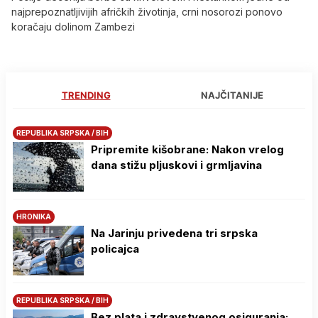
najprepoznatljivijih afričkih životinja, crni nosorozi ponovo
koračaju dolinom Zambezi
TRENDING
NAJČITANIJE
REPUBLIKA SRPSKA / BIH
Pripremite kišobrane: Nakon vrelog
dana stižu pljuskovi i grmljavina
HRONIKA
Na Јarinju privedena tri srpska
policajca
REPUBLIKA SRPSKA / BIH
Bez plata i zdravstvenog osiguranja: