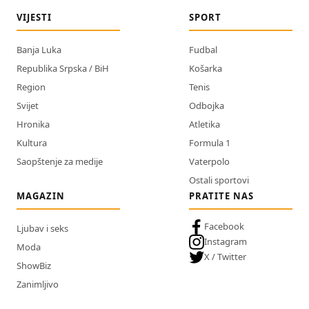
VIJESTI
SPORT
Banja Luka
Fudbal
Republika Srpska / BiH
Košarka
Region
Tenis
Svijet
Odbojka
Hronika
Atletika
Kultura
Formula 1
Saopštenje za medije
Vaterpolo
Ostali sportovi
MAGAZIN
PRATITE NAS
Facebook
Ljubav i seks
Instagram
Moda
X / Twitter
ShowBiz
Zanimljivo