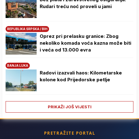
Rudari treću noć proveli u jami
REPUBLIKA SRPSKA / BIH
Oprez pri prelasku granice: Zbog
nekoliko komada voća kazna može biti
i veća od 13.000 evra
BANJA LUKA
Radovi izazvali haos: Kilometarske
kolone kod Prijedorske petlje
PRIKAŽI JOŠ VIJESTI
PRETRAŽITE PORTAL