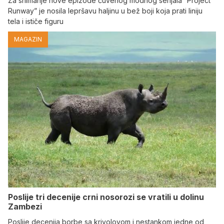
Za snimanje nove epizode čuvenog modnog serijala “Project
Runway” je nosila lepršavu haljinu u bež boji koja prati liniju
tela i ističe figuru
MAGAZIN
Poslije tri decenije crni nosorozi se vratili u dolinu
Zambezi
Poslije decenija borbe sa krivolovom i nestankom jedne od