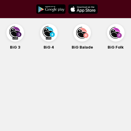
Skip
to
content
BiG 3
BiG 4
BiG Balade
BiG Folk