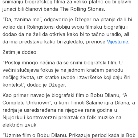
snimanju biografskog filma za veliko platno čiji bi glavni
junaci bili članovi benda The Rolling Stones.
“Da, zanima me”, odgovorio je Džeger na pitanje da li bi
voleo da i Rolingstonsi dobiju svoju filmsku biografiju i
dodao da ne želi da otkriva kako bi to tačno uradio, ali
da ima predstavu kako bi izgledalo, prenose
Vijesti.me.
Zatim je dodao:
“Postoji mnogo načina da se snimi biografski film. U
većini slučajeva fokus je na jednom kraćem periodu
nečijeg života, uz kratke uvode i završetke koji daju širi
kontekst”, dodao je Džeger.
Kao primer naveo je biografski film o Bobu Dilanu, “A
Complete Unknown”, u kom Timoti Šalame igra Dilana, a
radnja je usredsređena na njegove rane godine u
Njujorku i kontroverzni prelazak sa folk muzike na
električni zvuk.
“Uzmite film o Bobu Dilanu. Prikazuje period kada je Bob