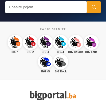
Search
for:
RADIO STANICE
BiG 1
BiG 2
BiG 3
BiG 4
BiG Balade
BiG Folk
BiG iG
BiG Rock