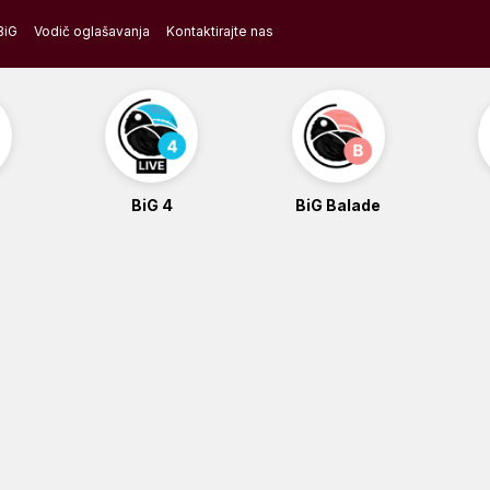
BiG
Vodič oglašavanja
Kontaktirajte nas
BiG 4
BiG Balade