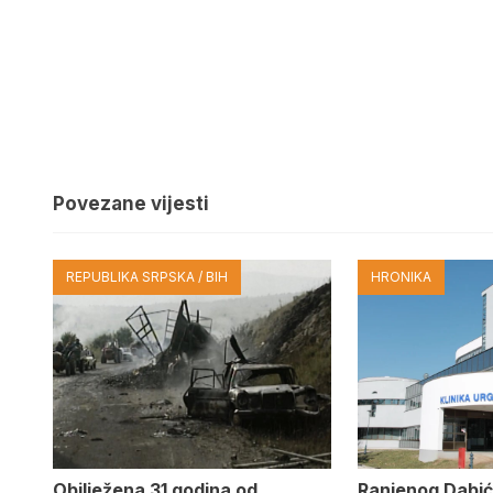
Povezane vijesti
REPUBLIKA SRPSKA / BIH
HRONIKA
Obilježena 31 godina od
Ranjenog Dabić