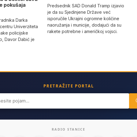
se pokušaja
Predsednik SAD Donald Tramp izjavio
je da su Sjedinjene Države već
isporučile Ukrajini ogromne količine
radnika Darka
naoružanja i municije, dodajući da su
 centru Univerziteta
rakete potrebne i američkoj vojsci.
jake policijske
, Davor Dabić je
PRETRAŽITE PORTAL
ch
RADIO STANICE