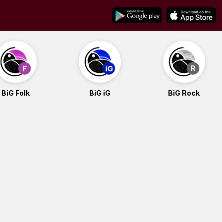
BiG Folk
BiG iG
BiG Rock