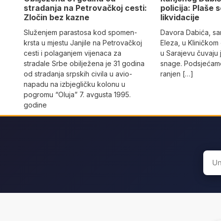
stradanja na Petrovačkoj cesti:
policija: Plaše 
Zločin bez kazne
likvidacije
Služenjem parastosa kod spomen-
Davora Dabića, sa
krsta u mjestu Janjile na Petrovačkoj
Eleza, u Kliničkom
cesti i polaganjem vijenaca za
u Sarajevu čuvaju 
stradale Srbe obilježena je 31 godina
snage. Podsjećamo
od stradanja srpskih civila u avio-
ranjen […]
napadu na izbjegličku kolonu u
pogromu “Oluja” 7. avgusta 1995.
godine
Sear
for: