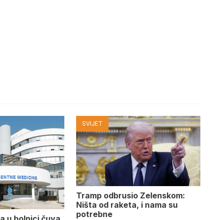
SVIJET
Tramp odbrusio Zelenskom:
Ništa od raketa, i nama su
potrebne
a u bolnici čuva