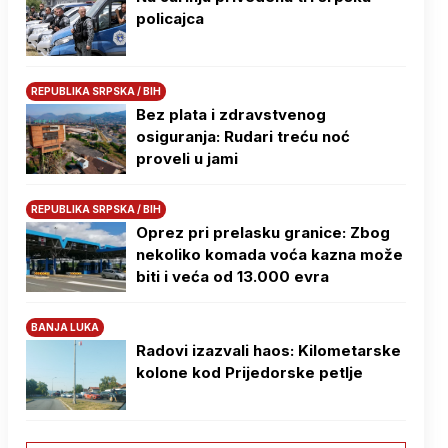
policajca
REPUBLIKA SRPSKA / BIH
Bez plata i zdravstvenog
osiguranja: Rudari treću noć
proveli u jami
REPUBLIKA SRPSKA / BIH
Oprez pri prelasku granice: Zbog
nekoliko komada voća kazna može
biti i veća od 13.000 evra
BANJA LUKA
Radovi izazvali haos: Kilometarske
kolone kod Prijedorske petlje