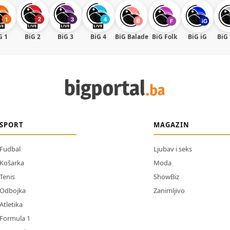
G 1
BiG 2
BiG 3
BiG 4
BiG Balade
BiG Folk
BiG iG
BiG
SPORT
MAGAZIN
Fudbal
Ljubav i seks
Košarka
Moda
Tenis
ShowBiz
Odbojka
Zanimljivo
Atletika
Formula 1