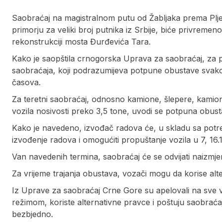
Saobraćaj na magistralnom putu od Žabljaka prema Plj
primorju za veliki broj putnika iz Srbije, biće privremen
rekonstrukciji mosta Đurđevića Tara.
Kako je saopštila crnogorska Uprava za saobraćaj, za p
saobraćaja, koji podrazumijeva potpune obustave svako
časova.
Za teretni saobraćaj, odnosno kamione, šlepere, kamione
vozila nosivosti preko 3,5 tone, uvodi se potpuna obus
Kako je navedeno, izvođač radova će, u skladu sa potr
izvođenje radova i omogućiti propuštanje vozila u 7, 16.1
Van navedenih termina, saobraćaj će se odvijati naizmjen
Za vrijeme trajanja obustava, vozači mogu da korise alte
Iz Uprave za saobraćaj Crne Gore su apelovali na sve 
režimom, koriste alternativne pravce i poštuju saobraćajn
bezbjedno.