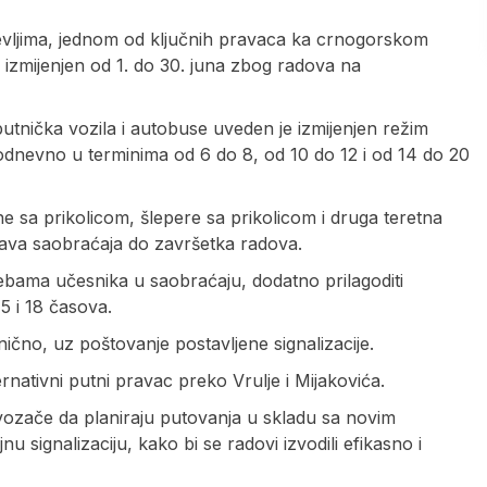
evljima, jednom od ključnih pravaca ka crnogorskom
o izmijenjen od 1. do 30. juna zbog radova na
utnička vozila i autobuse uveden je izmijenjen režim
dnevno u terminima od 6 do 8, od 10 do 12 i od 14 do 20
 sa prikolicom, šlepere sa prikolicom i druga teretna
tava saobraćaja do završetka radova.
ebama učesnika u saobraćaju, dodatno prilagoditi
5 i 18 časova.
ično, uz poštovanje postavljene signalizacije.
rnativni putni pravac preko Vrulje i Mijakovića.
vozače da planiraju putovanja u skladu sa novim
u signalizaciju, kako bi se radovi izvodili efikasno i