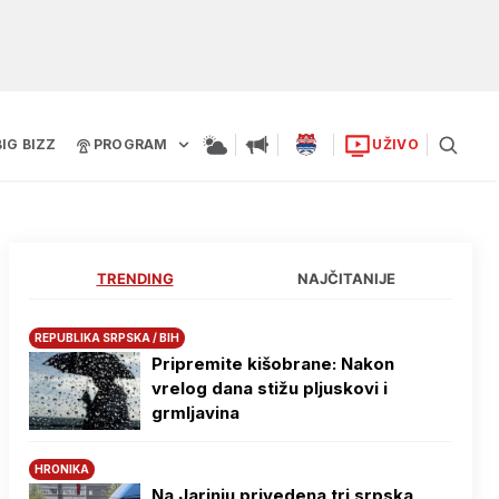
BIG BIZZ
PROGRAM
UŽIVO
TRENDING
NAJČITANIJE
REPUBLIKA SRPSKA / BIH
Pripremite kišobrane: Nakon
vrelog dana stižu pljuskovi i
grmljavina
HRONIKA
Na Јarinju privedena tri srpska