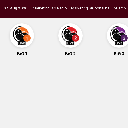
Skip
07. Aug 2026.
Marketing BIG Radio
Marketing BiGportal.ba
Mi smo 
to
content
BiG 1
BiG 2
BiG 3