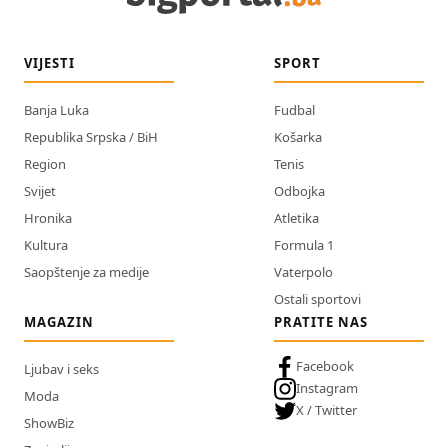
VIJESTI
SPORT
Banja Luka
Fudbal
Republika Srpska / BiH
Košarka
Region
Tenis
Svijet
Odbojka
Hronika
Atletika
Kultura
Formula 1
Saopštenje za medije
Vaterpolo
Ostali sportovi
MAGAZIN
PRATITE NAS
Facebook
Ljubav i seks
Instagram
Moda
X / Twitter
ShowBiz