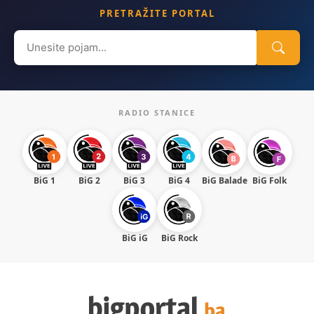
PRETRAŽITE PORTAL
Search
for:
RADIO STANICE
BiG 1
BiG 2
BiG 3
BiG 4
BiG Balade
BiG Folk
BiG iG
BiG Rock