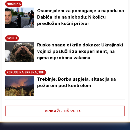
HRONIKA
Osumnjičeni za pomaganje u napadu na
Dabića ide na slobodu: Nikoliću
predložen kućni pritvor
SVIJET
Ruske snage otkrile dokaze: Ukrajinski
vojnici poslužili za eksperiment, na
njima isprobana vakcina
REPUBLIKA SRPSKA / BIH
Trebinje: Borba uspjela, situacija sa
požarom pod kontrolom
PRIKAŽI JOŠ VIJESTI