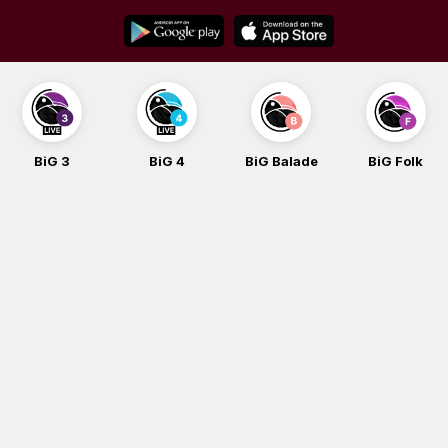
Skip
to
content
BiG 3
BiG 4
BiG Balade
BiG Folk