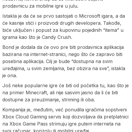
prodavnicu za mobilne igre u julu.
Istakla je da će se prvo sastojati o Microsoft igara, a da
će kasnije stići i proizvodi drugih developera. Takođe,
biće uključen i popust za kupovinu pojedinih “itema” u
igrama kao što je Candy Crush.
Bond je dodala da će ovo pre biti prodavnica aplikacija
bazirana na internet-stranici, nego što će zapravo biti
posebna aplikacija. Cilj je bude “dostupna na svim
uređajima, u svim zemljama, bez obzira na sve”, istakla
je ona.
Još neke popularne igre će biti od početka tu, kao što je
na primer Minecraft, ali nije sasvim jasno da li će biti
dostupne za preuzimanje, striming ili oba.
Kompanija je, međutim, već ponudila igračima sopstveni
Xbox Cloud Gaming servis koji dozvoljava da pretplatnici
na Xbox Game Pass strimuju igre putem interneta na
svoj računar, konzolu ili mobilni uređaj.