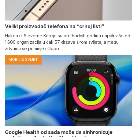
Veliki proizvođač telefona na “crnoj listi”
Hakeri iz Sjeverne Koreje su prethodnih godina napali više od
1.600 organizacija u čak 57 država širom svijeta, a među
žrtvama se pominje i Oppo
MOBILNI SVIJET
Google Health od sada može da sinhronizuje