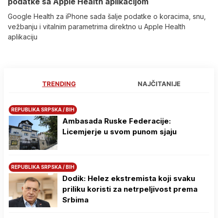
podatke sa Apple Health aplikacijom
Google Health za iPhone sada šalje podatke o koracima, snu,
vežbanju i vitalnim parametrima direktno u Apple Health
aplikaciju
TRENDING
NAJČITANIJE
REPUBLIKA SRPSKA / BIH
Ambasada Ruske Federacije:
Licemjerje u svom punom sjaju
REPUBLIKA SRPSKA / BIH
Dodik: Helez ekstremista koji svaku
priliku koristi za netrpeljivost prema
Srbima