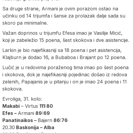
Sa druge strane, Armani je ovim porazom ostao na
učinku od 14 trijumfa i šanse za prolazak dalje sada su
skoro pa minimalne.
Važan doprinos u trijumfu Efesa imao je Vasilije Micić,
koji je zabeležio 15 poena, šest skokova i dve asistencije.
Larkin je bio najefikasniji sa 18 poena i pet asistencija,
Klajburn je dodao 16, a Bubaboa i Brajant po 12 poena.
Lučić je u redovima poraženog tima imao po šest poena
i skokova, dok je najefikasniji pojedinac došao iz redova
zelenih, Papajanis je u pitanju i on je imao 24 poena i 11
skokova.
Evroliga, 31. kolo:
Makabi
– Virtus
111:80
Efes –
Armani
89:69
Panatinaikos –
Bajern
86:76
20.30
Baskonija – Alba