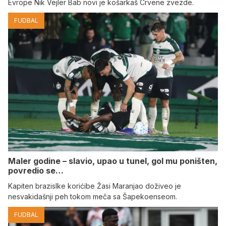
Evrope Nik Vejler Bab novi je košarkaš Crvene zvezde.
FUDBAL
Maler godine – slavio, upao u tunel, gol mu poništen,
povredio se…
Kapiten brazislke korićibe Žasi Maranjao doživeo je
nesvakidašnji peh tokom meča sa Šapekoenseom.
FUDBAL