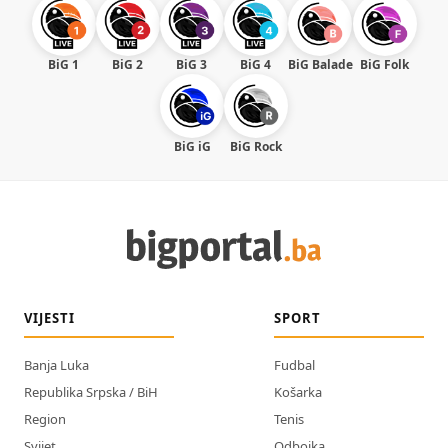
BiG 1
BiG 2
BiG 3
BiG 4
BiG Balade
BiG Folk
BiG iG
BiG Rock
VIJESTI
SPORT
Banja Luka
Fudbal
Republika Srpska / BiH
Košarka
Region
Tenis
Svijet
Odbojka