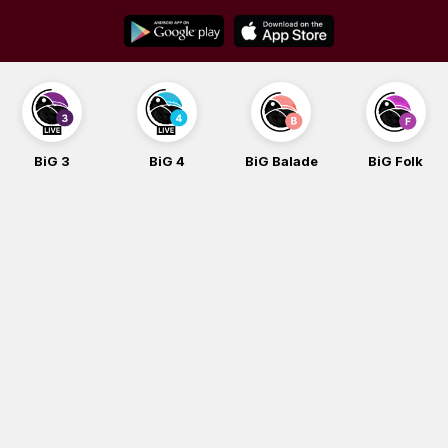
Skip
to
content
BiG 3
BiG 4
BiG Balade
BiG Folk