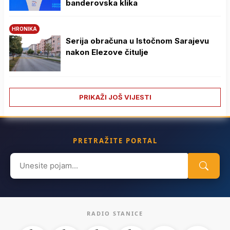
banderovska klika
HRONIKA
Serija obračuna u Istočnom Sarajevu
nakon Elezove čitulje
PRIKAŽI JOŠ VIJESTI
PRETRAŽITE PORTAL
Search
for:
RADIO STANICE