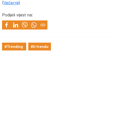
(
Večernji
)
Podijeli vijest na:
#Trending
#U trendu