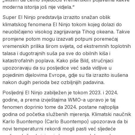
moderna istorija još nije vidjela.“
Super El Ninjo predstavlja izrazito snažan oblik
klimatskog fenomena El Ninjo tokom kojeg dolazi do
neuobičajeno visokog zagrijavanja Tihog okeana. Takve
promjene potom mogu izazvati potpuni poremećaj
vremenskih prilika širom svijeta, od ekstremnih toplotnih
talasa i dugotrajnih suša pa sve do obilnih kiša i
katastrofalnih poplava. Kako piše Bild, stručnjaci
upozoravaju da su posljedice već sada vidljive u
pojedinim dijelovima Evrope, gdje su tla izrazito isušena
nakon dugih perioda bez ozbiljnijih padavina.
Posljednji El Ninjo zabilježen je tokom 2023. i 2024.
godine, a prema izvještajima WMO-a upravo je taj
fenomen doprinio tome da 2024. postane najtoplija
godina od početka službenih mjerenja. Klimatski naučnik
Karlo Buontempo (Carlo Buontempo) upozorava da bi
novi temperaturni rekordi mogli pasti već sljedeće