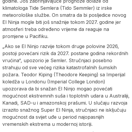
godine. Još zabrinjavajuće prognoze dolaze od
klimatologa Tide Semlera (Tido Semmler) iz irske
meteorološke službe. On smatra da bi posljedice novog
El Ninja mogle biti još snažnije tokom 2027. godine jer
atmosferi treba određeno vrijeme da reaguje na
promjene u Pacifiku.
„Ako se El Ninjo razvije tokom druge polovine 2026,
postoji povećani rizik da 2027. postane godina rekordnih
vrućina“, upozorio je Semler. Stručnjaci posebno
strahuju od sve većeg rizika katastrofalnih šumskih
požara. Teodor Kiping (Theodore Keeping) sa Imperijal
koledža u Londonu (Imperial College London)
upozorava da bi snažan El Ninjo mogao povećati
mogućnost ekstremnih suša i toplotnih udara u Australiji,
Kanadi, SAD-u i amazonskoj prašumi. U slučaju razvoja
izrazito snažnog Super El Ninja, stručnjaci ne isključuju
mogućnost da svijet uđe u period najopasnijih
vremenskih ekstrema u modernoj istoriji.