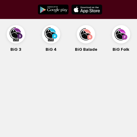
Skip
to
content
BiG 3
BiG 4
BiG Balade
BiG Folk