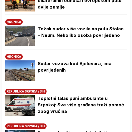
bilateralnih odnosa i evropskom putu
dvije zemlje
HRONIKA
Težak sudar više vozila na putu Stolac
– Neum: Nekoliko osoba povrijeđeno
HRONIKA
Sudar vozova kod Bjelovara, ima
povrijeđenih
REPUBLIKA SRPSKA / BIH
Toplotni talas puni ambulante u
Srpskoj: Sve više građana traži pomoć
zbog vrućina
REPUBLIKA SRPSKA / BIH