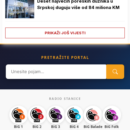
Deset najvećih poreskih dužnika u
Srpskoj duguju više od 84 miliona KM
PRIKAŽI JOŠ VIJESTI
PRETRAŽITE PORTAL
Search
for:
RADIO STANICE
BiG 1
BiG 2
BiG 3
BiG 4
BiG Balade
BiG Folk