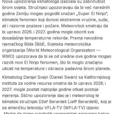
Nova upozorenja klimatologa izazvala su zabrinutost
širom svijeta. Stručnjaci upozoravaju da bi već narednih
godina Zemlju mogao pogoditi snažan „Super El Ninjo“,
klimatski fenomen koji donosi ekstremne vrućine, suše,
ali i razorne poplave i požare. Meteorolozi smatraju da
bi upravo 2026. i 2027. godina mogle oboriti sve
dosadašnje temperaturne rekorde. Prema navodima
njemačkog Bilda (Bild), Svjetska meteorološka
organizacija (World Meteorological Organization —
WMO) upozorava da bi se od sredine ove godine mogao
razviti novi El Ninjo fenomen, što bi moglo značajno
uticati na temperature i obrasce padavina širom planete.
Klimatolog Danijel Svejn (Daniel Swain) sa Kalifornijskog
instituta za vodne resurse smatra da bi upravo 2026. i
2027. mogle postati najtoplije godine otkad postoje
mjerenja. Slično upozorenje dao je i meteorolog te
klimatski stručnjak Džef Berardeli (Jeff Berardelli), koji je
za američku televiziju VFLA-TV (WFLA-TV) izjavio:
„Mislim da ćemo svjedočiti vremenskim pojavama kakve