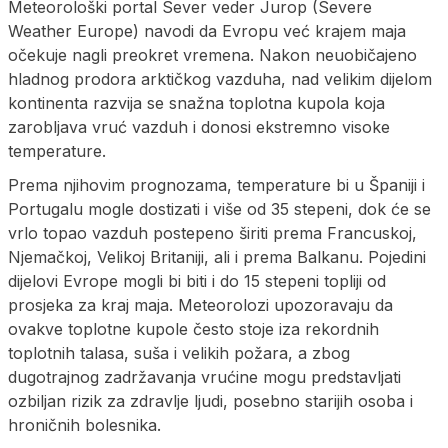
Meteorološki portal Sever veder Jurop (Severe
Weather Europe) navodi da Evropu već krajem maja
očekuje nagli preokret vremena. Nakon neuobičajeno
hladnog prodora arktičkog vazduha, nad velikim dijelom
kontinenta razvija se snažna toplotna kupola koja
zarobljava vruć vazduh i donosi ekstremno visoke
temperature.
Prema njihovim prognozama, temperature bi u Španiji i
Portugalu mogle dostizati i više od 35 stepeni, dok će se
vrlo topao vazduh postepeno širiti prema Francuskoj,
Njemačkoj, Velikoj Britaniji, ali i prema Balkanu. Pojedini
dijelovi Evrope mogli bi biti i do 15 stepeni topliji od
prosjeka za kraj maja. Meteorolozi upozoravaju da
ovakve toplotne kupole često stoje iza rekordnih
toplotnih talasa, suša i velikih požara, a zbog
dugotrajnog zadržavanja vrućine mogu predstavljati
ozbiljan rizik za zdravlje ljudi, posebno starijih osoba i
hroničnih bolesnika.