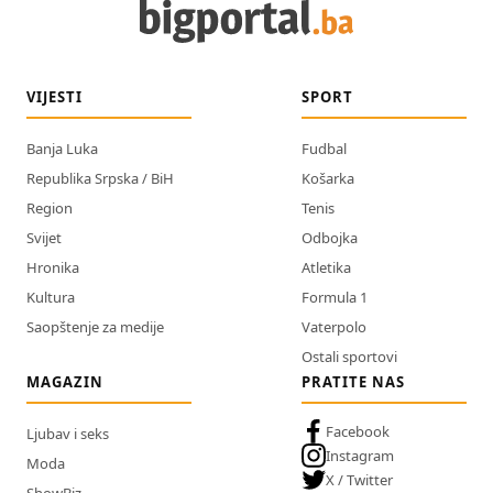
VIJESTI
SPORT
Banja Luka
Fudbal
Republika Srpska / BiH
Košarka
Region
Tenis
Svijet
Odbojka
Hronika
Atletika
Kultura
Formula 1
Saopštenje za medije
Vaterpolo
Ostali sportovi
MAGAZIN
PRATITE NAS
Facebook
Ljubav i seks
Instagram
Moda
X / Twitter