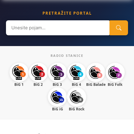
PRETRAŽITE PORTAL
Search
for:
RADIO STANICE
BiG 1
BiG 2
BiG 3
BiG 4
BiG Balade
BiG Folk
BiG iG
BiG Rock