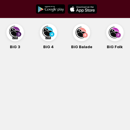
Skip
to
content
BiG 4
BiG Balade
BiG Folk
BiG i