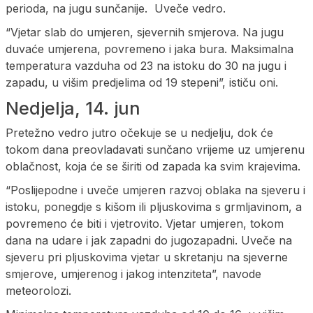
perioda, na jugu sunčanije. Uveče vedro.
“Vjetar slab do umjeren, sjevernih smjerova. Na jugu
duvaće umjerena, povremeno i jaka bura. Maksimalna
temperatura vazduha od 23 na istoku do 30 na jugu i
zapadu, u višim predjelima od 19 stepeni”, ističu oni.
Nedjelja, 14. jun
Pretežno vedro jutro očekuje se u nedjelju, dok će
tokom dana preovladavati sunčano vrijeme uz umjerenu
oblačnost, koja će se širiti od zapada ka svim krajevima.
“Poslijepodne i uveče umjeren razvoj oblaka na sjeveru i
istoku, ponegdje s kišom ili pljuskovima s grmljavinom, a
povremeno će biti i vjetrovito. Vjetar umjeren, tokom
dana na udare i jak zapadni do jugozapadni. Uveče na
sjeveru pri pljuskovima vjetar u skretanju na sjeverne
smjerove, umjerenog i jakog intenziteta”, navode
meteorolozi.