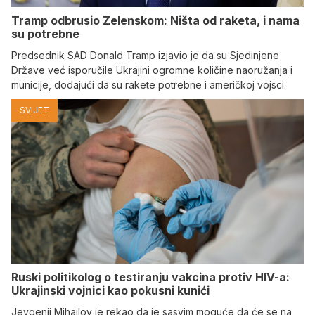
Tramp odbrusio Zelenskom: Ništa od raketa, i nama
su potrebne
Predsednik SAD Donald Tramp izjavio je da su Sjedinjene
Države već isporučile Ukrajini ogromne količine naoružanja i
municije, dodajući da su rakete potrebne i američkoj vojsci.
SVIJET
Ruski politikolog o testiranju vakcina protiv HIV-a:
Ukrajinski vojnici kao pokusni kunići
Jevgenij Mihajlov je rekao da je sasvim moguće da će se na