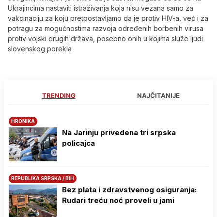
Ukrajincima nastaviti istraživanja koja nisu vezana samo za
vakcinaciju za koju pretpostavljamo da je protiv HIV-a, već i za
potragu za mogućnostima razvoja određenih borbenih virusa
protiv vojski drugih država, posebno onih u kojima služe ljudi
slovenskog porekla
TRENDING
NAJČITANIJE
HRONIKA
Na Јarinju privedena tri srpska
policajca
REPUBLIKA SRPSKA / BIH
Bez plata i zdravstvenog osiguranja:
Rudari treću noć proveli u jami