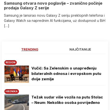
Samsung otvara novo poglavlje – zvanično počinje
prodaja Galaxy Z serije
Samsung je lansirao novu Galaxy Z seriju preklopnih telefona i
Galaxy Watch sa naprednim AI funkcijama, uz dostupnost u BiH
[…]
TRENDING
NAJČITANIJE
REGION
Vučić: Sa Zelenskim o unapređenju
bilateralnih odnosa i evropskom putu
dvije zemlje
HRONIKA
Težak sudar više vozila na putu Stolac
– Neum: Nekoliko osoba povrijeđeno