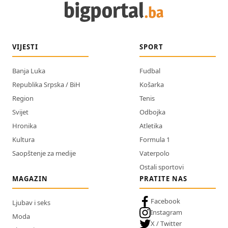
VIJESTI
SPORT
Banja Luka
Fudbal
Republika Srpska / BiH
Košarka
Region
Tenis
Svijet
Odbojka
Hronika
Atletika
Kultura
Formula 1
Saopštenje za medije
Vaterpolo
Ostali sportovi
MAGAZIN
PRATITE NAS
Facebook
Ljubav i seks
Instagram
Moda
X / Twitter