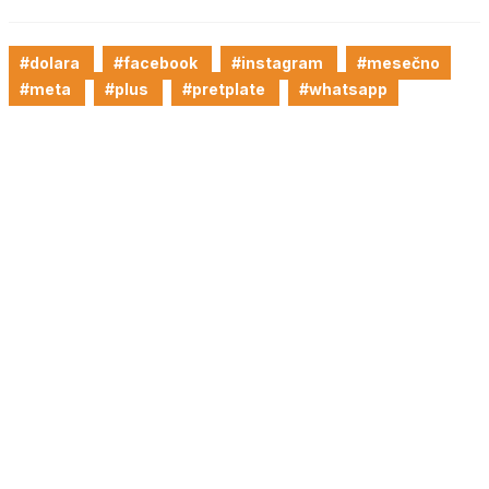
#dolara
#facebook
#instagram
#mesečno
#meta
#plus
#pretplate
#whatsapp