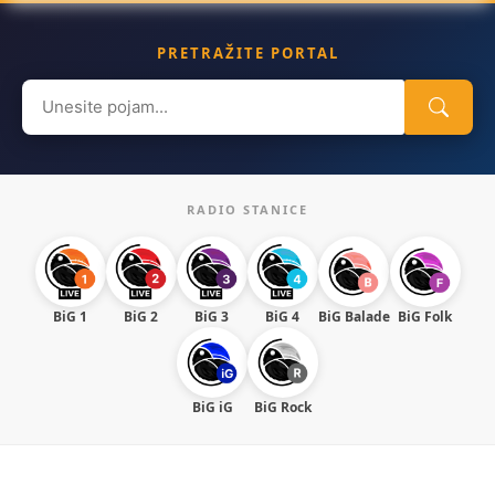
PRETRAŽITE PORTAL
Search
for:
RADIO STANICE
BiG 1
BiG 2
BiG 3
BiG 4
BiG Balade
BiG Folk
BiG iG
BiG Rock