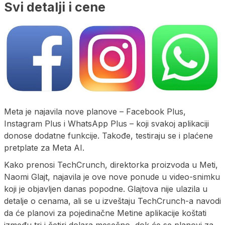
Svi detalji i cene
Meta je najavila nove planove – Facebook Plus,
Instagram Plus i WhatsApp Plus – koji svakoj aplikaciji
donose dodatne funkcije. Takođe, testiraju se i plaćene
pretplate za Meta AI.
Kako prenosi TechCrunch, direktorka proizvoda u Meti,
Naomi Glajt, najavila je ove nove ponude u video-snimku
koji je objavljen danas popodne. Glajtova nije ulazila u
detalje o cenama, ali se u izveštaju TechCrunch-a navodi
da će planovi za pojedinačne Metine aplikacije koštati