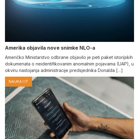
Amerika objavila nove snimke NLO-a
Američko Ministarstvo odbrane objavilo je peti paket istorijskih
dokumenata o neidentifikovanim anomalnim pojavama (UAP), u
okviru nastojanja administracije predsjednika Donalda […]
NAUKA I IT