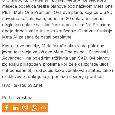
U Singapuru, Gvatemali i Boliviji, Meta AI će sledećeg
meseca početi da testira planove pod nazivom Meta One
Plus i Meta One Premium. Ova dva plana, koja će u SAD
navodno koštati osam, odnosno 20 dolara mesečno,
očigledno dolaze sa istim funkcijama, s tim što Premium
opcija donosi veće limite za korišćenje. Osnovne funkcije
Meta AI za sada će ostati besplatne.
Kasnije ove nedelje, Meta takođe planira da pokrene
javno testiranje za još dva Meta One plana – Essential i
Advanced – na pojedinim tržištima van SAD. Ovi planovi
izgledaju prilagođeni profilima koji žele da izgrade uticaj
(influenserima), i uključuju kako verifikovan status, tako i
ekskluzivne funkcije koje pomažu u širenju publike.
Izvor teksta: b92.net
Podijeli vijest na: