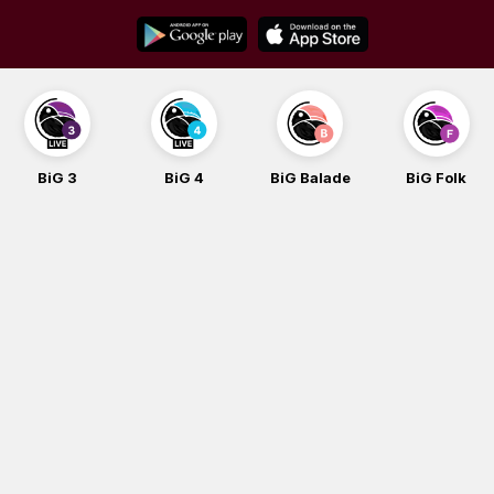
Skip
to
content
BiG 3
BiG 4
BiG Balade
BiG Folk