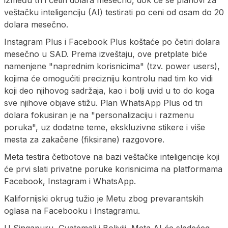
između tri i četiri dolara mesečno, dok će se planovi za
veštačku inteligenciju (AI) testirati po ceni od osam do 20
dolara mesečno.
Instagram Plus i Facebook Plus koštaće po četiri dolara
mesečno u SAD. Prema izveštaju, ove pretplate biće
namenjene "naprednim korisnicima" (tzv. power users),
kojima će omogućiti precizniju kontrolu nad tim ko vidi
koji deo njihovog sadržaja, kao i bolji uvid u to do koga
sve njihove objave stižu. Plan WhatsApp Plus od tri
dolara fokusiran je na "personalizaciju i razmenu
poruka", uz dodatne teme, ekskluzivne stikere i više
mesta za zakačene (fiksirane) razgovore.
Meta testira četbotove na bazi veštačke inteligencije koji
će prvi slati privatne poruke korisnicima na platformama
Facebook, Instagram i WhatsApp.
Kalifornijski okrug tužio je Metu zbog prevarantskih
oglasa na Facebooku i Instagramu.