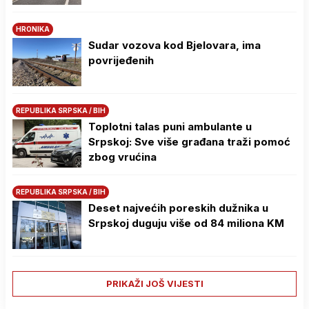
HRONIKA
Sudar vozova kod Bjelovara, ima
povrijeđenih
REPUBLIKA SRPSKA / BIH
Toplotni talas puni ambulante u
Srpskoj: Sve više građana traži pomoć
zbog vrućina
REPUBLIKA SRPSKA / BIH
Deset najvećih poreskih dužnika u
Srpskoj duguju više od 84 miliona KM
PRIKAŽI JOŠ VIJESTI