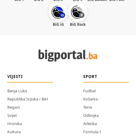
BiG iG
BiG Rock
VIJESTI
SPORT
Banja Luka
Fudbal
Republika Srpska / BiH
Košarka
Region
Tenis
Svijet
Odbojka
Hronika
Atletika
Kultura
Formula 1