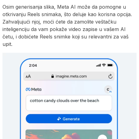
Osim generisanja slika, Meta AI može da pomogne u
otkrivanju Reels snimaka, što deluje kao korisna opcija.
Zahvaljujući njoj, moći ćete da zamolite veštačku
inteligenciju da vam pokaže video zapise u vašem AI
četu, i dobićete Reels snimke koji su relevantni za vaš
upit.