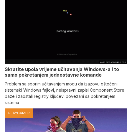
Skratite upola vrijeme učitavanja Windows-a i to
samo pokretanjem jednostavne komande
Problem sa sporim učitavanjem mogu da izazovu oštećeni
sistemski Windows fajlovi, neispravni zapisi Component Store
baze i zaostali registry ključevi povezani sa pokretanjem
sistema
PLAYGAMER