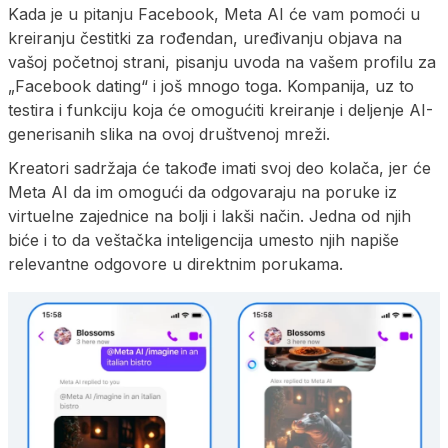
Kada je u pitanju Facebook, Meta AI će vam pomoći u
kreiranju čestitki za rođendan, uređivanju objava na
vašoj početnoj strani, pisanju uvoda na vašem profilu za
„Facebook dating“ i još mnogo toga. Kompanija, uz to
testira i funkciju koja će omogućiti kreiranje i deljenje AI-
generisanih slika na ovoj društvenoj mreži.
Kreatori sadržaja će takođe imati svoj deo kolača, jer će
Meta AI da im omogući da odgovaraju na poruke iz
virtuelne zajednice na bolji i lakši način. Jedna od njih
biće i to da veštačka inteligencija umesto njih napiše
relevantne odgovore u direktnim porukama.