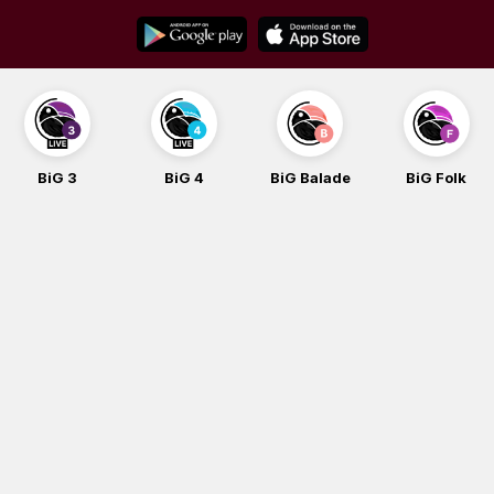
Skip
to
content
BiG 3
BiG 4
BiG Balade
BiG Folk