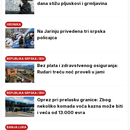
dana stižu pljuskovi i grmljavina
HRONIKA
Na Јarinju privedena tri srpska
policajca
REPUBLIKA SRPSKA / BIH
Bez plata i zdravstvenog osiguranja:
Rudari treću noć proveli u jami
REPUBLIKA SRPSKA / BIH
Oprez pri prelasku granice: Zbog
nekoliko komada voća kazna može biti
i veća od 13.000 evra
BANJA LUKA