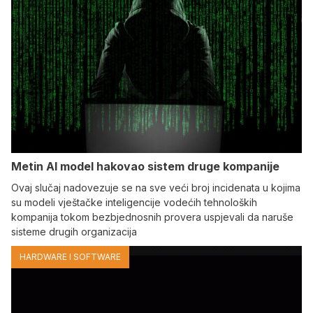
Metin AI model hakovao sistem druge kompanije
Ovaj slučaj nadovezuje se na sve veći broj incidenata u kojima
su modeli vještačke inteligencije vodećih tehnoloških
kompanija tokom bezbjednosnih provera uspjevali da naruše
sisteme drugih organizacija
HARDWARE I SOFTWARE