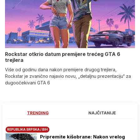
Rockstar otkrio datum premijere trećeg GTA 6
trejlera
Više od godinu dana nakon premijere drugog trejlera,
Rockstar je zvanično najavio novu, „detaljnu prezentaciju“ za
dugoočekivani GTA 6
TRENDING
NAJČITANIJE
REPUBLIKA SRPSKA / BIH
Pripremite kišobrane: Nakon vrelog