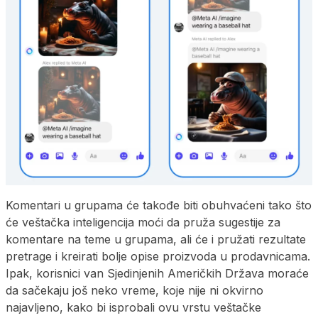
Komentari u grupama će takođe biti obuhvaćeni tako što
će veštačka inteligencija moći da pruža sugestije za
komentare na teme u grupama, ali će i pružati rezultate
pretrage i kreirati bolje opise proizvoda u prodavnicama.
Ipak, korisnici van Sjedinjenih Američkih Država moraće
da sačekaju još neko vreme, koje nije ni okvirno
najavljeno, kako bi isprobali ovu vrstu veštačke