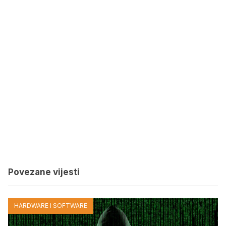
Povezane vijesti
HARDWARE I SOFTWARE