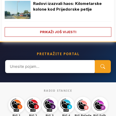
Radovi izazvali haos: Kilometarske
kolone kod Prijedorske petlje
PRIKAŽI JOŠ VIJESTI
PRETRAŽITE PORTAL
Search
for:
RADIO STANICE
BiG 1
BiG 2
BiG 3
BiG 4
BiG Balade
BiG Folk