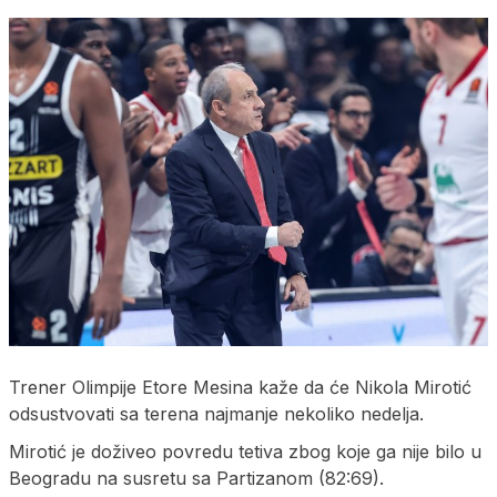
Trener Olimpije Etore Mesina kaže da će Nikola Mirotić
odsustvovati sa terena najmanje nekoliko nedelja.
Mirotić je doživeo povredu tetiva zbog koje ga nije bilo u
Beogradu na susretu sa Partizanom (82:69).