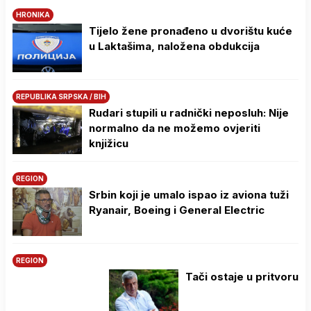
HRONIKA
Tijelo žene pronađeno u dvorištu kuće
u Laktašima, naložena obdukcija
REPUBLIKA SRPSKA / BIH
Rudari stupili u radnički neposluh: Nije
normalno da ne možemo ovjeriti
knjižicu
REGION
Srbin koji je umalo ispao iz aviona tuži
Ryanair, Boeing i General Electric
REGION
Tači ostaje u pritvoru