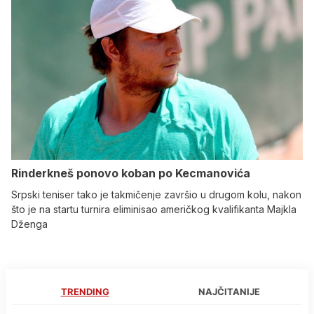
Rinderkneš ponovo koban po Kecmanovića
Srpski teniser tako je takmičenje završio u drugom kolu, nakon
što je na startu turnira eliminisao američkog kvalifikanta Majkla
Dženga
TRENDING
NAJČITANIJE