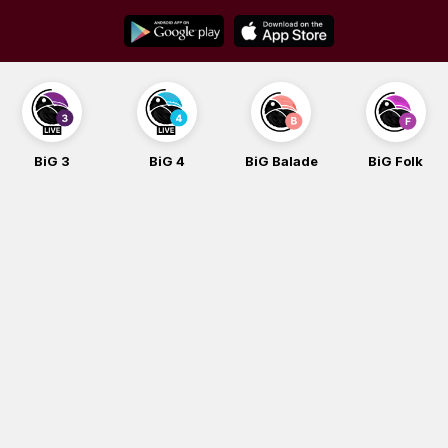
Skip
to
content
BiG 3
BiG 4
BiG Balade
BiG Folk