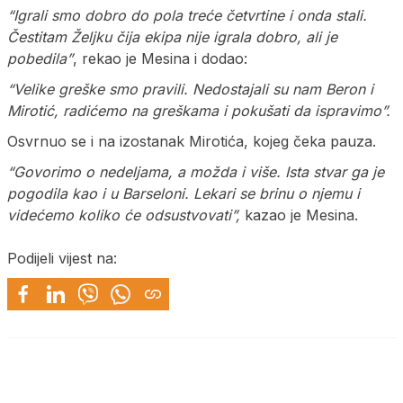
“Igrali smo dobro do pola treće četvrtine i onda stali.
Čestitam Željku čija ekipa nije igrala dobro, ali je
pobedila”
, rekao je Mesina i dodao:
“Velike greške smo pravili. Nedostajali su nam Beron i
Mirotić, radićemo na greškama i pokušati da ispravimo”.
Osvrnuo se i na izostanak Mirotića, kojeg čeka pauza.
“Govorimo o nedeljama, a možda i više. Ista stvar ga je
pogodila kao i u Barseloni. Lekari se brinu o njemu i
videćemo koliko će odsustvovati”,
kazao je Mesina.
Podijeli vijest na: