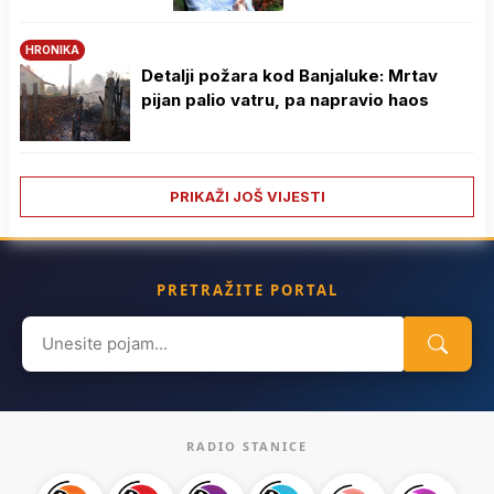
HRONIKA
Detalji požara kod Banjaluke: Mrtav
pijan palio vatru, pa napravio haos
PRIKAŽI JOŠ VIJESTI
PRETRAŽITE PORTAL
Search
for:
RADIO STANICE