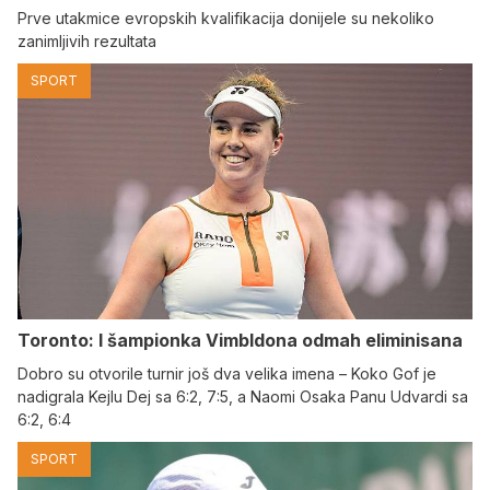
Prve utakmice evropskih kvalifikacija donijele su nekoliko
zanimljivih rezultata
SPORT
Toronto: I šampionka Vimbldona odmah eliminisana
Dobro su otvorile turnir još dva velika imena – Koko Gof je
nadigrala Kejlu Dej sa 6:2, 7:5, a Naomi Osaka Panu Udvardi sa
6:2, 6:4
SPORT