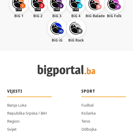
BiG 1
BiG 2
BiG 3
BiG 4
BiG Balade
BiG Folk
BiG iG
BiG Rock
VIJESTI
SPORT
Banja Luka
Fudbal
Republika Srpska / BiH
Košarka
Region
Tenis
Svijet
Odbojka