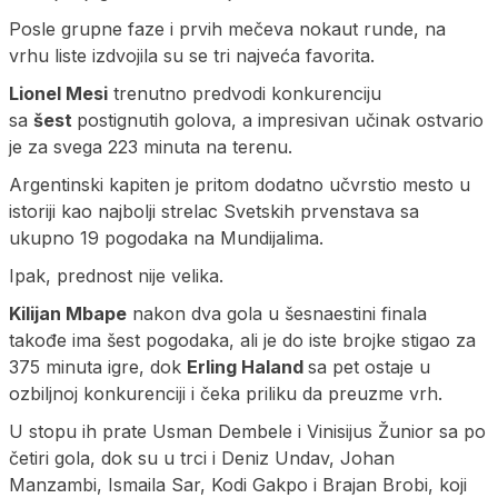
Posle grupne faze i prvih mečeva nokaut runde, na
vrhu liste izdvojila su se tri najveća favorita.
Lionel Mesi
trenutno predvodi konkurenciju
sa
šest
postignutih golova, a impresivan učinak ostvario
je za svega 223 minuta na terenu.
Argentinski kapiten je pritom dodatno učvrstio mesto u
istoriji kao najbolji strelac Svetskih prvenstava sa
ukupno 19 pogodaka na Mundijalima.
Ipak, prednost nije velika.
Kilijan Mbape
nakon dva gola u šesnaestini finala
takođe ima šest pogodaka, ali je do iste brojke stigao za
375 minuta igre, dok
Erling Haland
sa pet ostaje u
ozbiljnoj konkurenciji i čeka priliku da preuzme vrh.
U stopu ih prate Usman Dembele i Vinisijus Žunior sa po
četiri gola, dok su u trci i Deniz Undav, Johan
Manzambi, Ismaila Sar, Kodi Gakpo i Brajan Brobi, koji