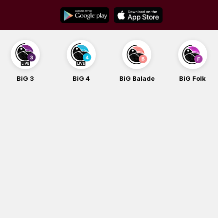
Skip
to
content
BiG 3
BiG 4
BiG Balade
BiG Folk