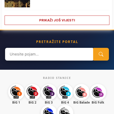
PRIKAŽI JOŠ VIJESTI
PRETRAŽITE PORTAL
Search
for:
RADIO STANICE
BiG 1
BiG 2
BiG 3
BiG 4
BiG Balade
BiG Folk