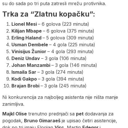
su do sada po tri puta zatresli mrežu protivnika.
Trka za “Zlatnu kopačku”:
Lionel Mesi
– 6 golova (223 minuta)
Kilijan Mbape
– 6 golova (375 minuta)
Erling Haland
– 5 golova (309 minuta)
Usman Dembele
– 4 gola (225 minuta)
Vinisijus Žunior
– 4 gola (293 minuta)
Deniz Undav
– 3 gola (106 minuta)
Johan Manzambi
– 3 gola (146 minuta)
Ismaila Sar
– 3 gola (274 minuta)
Kodi Gakpo
– 3 gola (394 minuta)
Brajan Brobi
– 3 gola (245 minuta)
Ni konkurencija za najboljeg asistenta nije ništa manje
zanimljiva.
Majkl Olise
trenutno prednjači sa
pet
dodavanja za
pogodak,
Bruno Gimaraeš
je upisao četiri asistencije,
dok po tri imaju Florijan
Virc
, Martin
Edegor
i