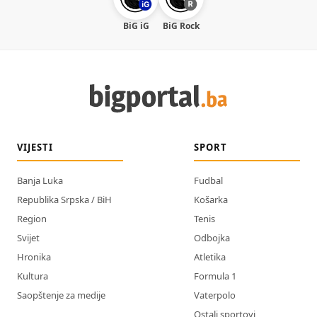
BiG iG
BiG Rock
VIJESTI
SPORT
Banja Luka
Fudbal
Republika Srpska / BiH
Košarka
Region
Tenis
Svijet
Odbojka
Hronika
Atletika
Kultura
Formula 1
Saopštenje za medije
Vaterpolo
Ostali sportovi