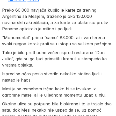
Preko 60.000 navijača kupilo je karte za trening
Argentine sa Mesijem, traženo je oko 130.000
novinarskih akreditacija, a za karte za utakmicu protiv
Paname apliciralo je milion i po ljudi.
“Monumental” prima “samo” 83.000, ali i van terena
svaki njegov korak prati se u stopu sa velikom pažnjom.
Tako je bilo prethodne večeri ispred restorana “Don
Julio”, gde su ga ljudi primetili i krenuli u stampedo ka
vratima objekta.
Ispred se očas posla stvorilo nekoliko stotina ljudi i
nastao je haos.
Mesi je sa osmehom trčao kako bi se izvukao iz
ogromne mase, ali je u jednom momentu upao u nju.
Okolne ulice su potpuno bile blokirane i to je trajalo dva
sata, dok Mesi nekako nije uspeo da se, uz pomoć