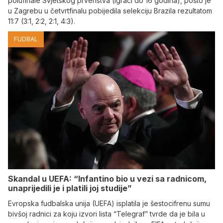
polufinale Svjetskog prvenstva (igrači do 16 godina), pošto je
u Zagrebu u četvrtfinalu pobijedila selekciju Brazila rezultatom
11:7 (3:1, 2:2, 2:1, 4:3).
FUDBAL
Skandal u UEFA: “Infantino bio u vezi sa radnicom,
unaprijedili je i platili joj studije”
Evropska fudbalska unija (UEFA) isplatila je šestocifrenu sumu
bivšoj radnici za koju izvori lista “Telegraf” tvrde da je bila u