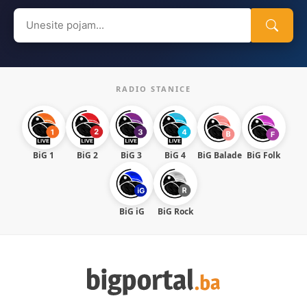
Search
for:
RADIO STANICE
BiG 1
BiG 2
BiG 3
BiG 4
BiG Balade
BiG Folk
BiG iG
BiG Rock