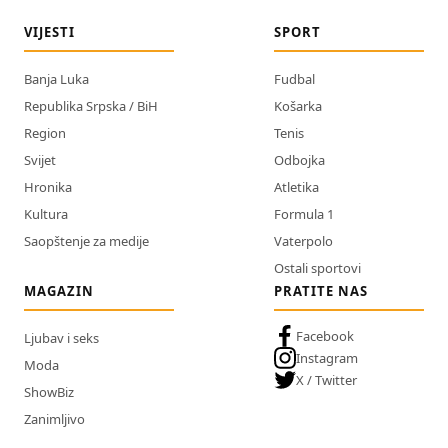
VIJESTI
SPORT
Banja Luka
Fudbal
Republika Srpska / BiH
Košarka
Region
Tenis
Svijet
Odbojka
Hronika
Atletika
Kultura
Formula 1
Saopštenje za medije
Vaterpolo
Ostali sportovi
MAGAZIN
PRATITE NAS
Facebook
Ljubav i seks
Instagram
Moda
X / Twitter
ShowBiz
Zanimljivo