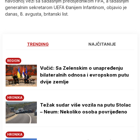
navodnoj vezi sa sadašnjim predsjednikom FIFA, a tadašnjim
generalnim sekretarom UEFA Đanijem Infantinom, objavio je
danas, 8. avgusta, britanski list.
TRENDING
NAJČITANIJE
REGION
Vučić: Sa Zelenskim o unapređenju
bilateralnih odnosa i evropskom putu
dvije zemlje
HRONIKA
Težak sudar više vozila na putu Stolac
– Neum: Nekoliko osoba povrijeđeno
HRONIKA