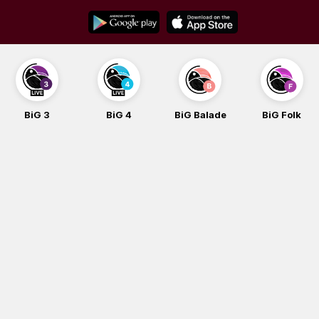
Skip
to
content
BiG 4
BiG Balade
BiG Folk
BiG iG