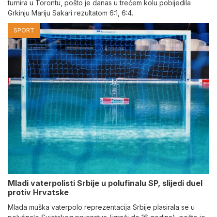
turnira u Torontu, pošto je danas u trećem kolu pobijedila
Grkinju Mariju Sakari rezultatom 6:1, 6:4.
SPORT
Mladi vaterpolisti Srbije u polufinalu SP, slijedi duel
protiv Hrvatske
Mlada muška vaterpolo reprezentacija Srbije plasirala se u