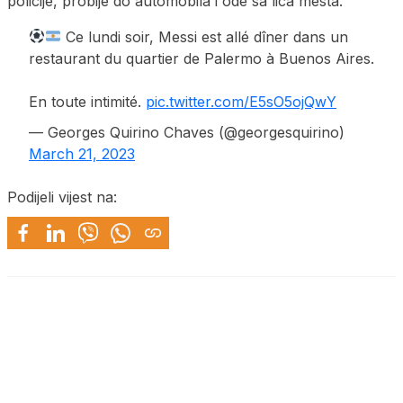
policije, probije do automobila i ode sa lica mesta.
Ce lundi soir, Messi est allé dîner dans un
restaurant du quartier de Palermo à Buenos Aires.
En toute intimité.
pic.twitter.com/E5sO5ojQwY
— Georges Quirino Chaves (@georgesquirino)
March 21, 2023
Podijeli vijest na: