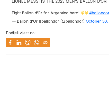
LIONEL MESSI IS THE 2023 MEN’S BALLON D’OR!
Eight Ballon d’Or for Argentina hero!
#ballondo
— Ballon d'Or #ballondor (@ballondor)
October 30,
Podijeli vijest na: