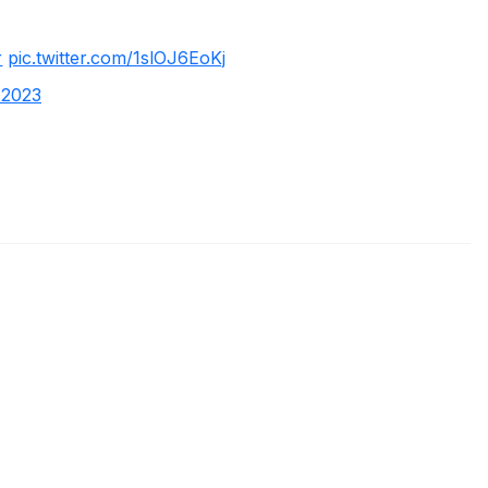
r
pic.twitter.com/1slOJ6EoKj
 2023