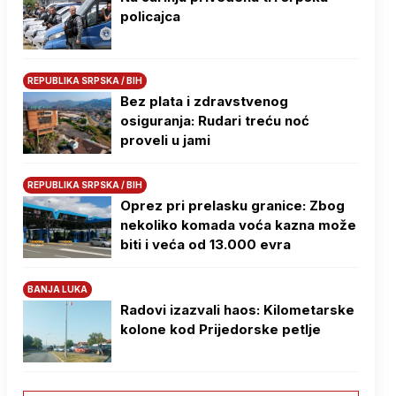
policajca
REPUBLIKA SRPSKA / BIH
Bez plata i zdravstvenog
osiguranja: Rudari treću noć
proveli u jami
REPUBLIKA SRPSKA / BIH
Oprez pri prelasku granice: Zbog
nekoliko komada voća kazna može
biti i veća od 13.000 evra
BANJA LUKA
Radovi izazvali haos: Kilometarske
kolone kod Prijedorske petlje