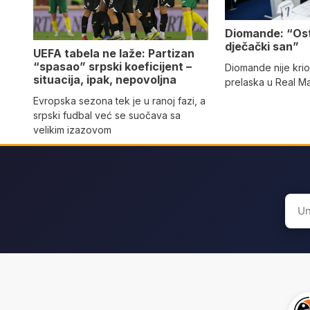
Diomande: “Os
dječački san”
UEFA tabela ne laže: Partizan
“spasao” srpski koeficijent –
Diomande nije kri
situacija, ipak, nepovoljna
prelaska u Real M
Evropska sezona tek je u ranoj fazi, a
srpski fudbal već se suočava sa
velikim izazovom
Sear
for: