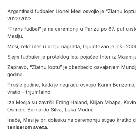
Argentinski fudbaler Lionel Mesi osvojio je “Zlatnu lop
2022/2023.
“Frans fudbal” je na ceremoniji u Parizu po 67. put u ist
Mesiju.
Mesi, rekorder u broju nagrada, trijumfovao je još i 2009
Sjajni fudbaler je proteklog leta pojačao Inter iz Majamij
Zapravo, “Zlatnu loptu” je obezbedio osvajanjem Mundij
godine.
Prošle godine, kada je nagradu osvojio Karim Benzema, 
vratio – trijumfalno.
Iza Mesija su završili Erling Haland, Kilijan Mbape, Kevin
Osimen, Bernardo Silva, Luka Modrić.
Inače, Mesi je pri dolasku na ceremoniju stigao kratko 
teniserom sveta
.