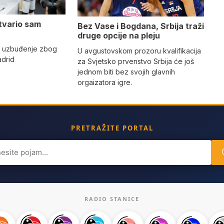
tvario sam
Bez Vase i Bogdana, Srbija traži
druge opcije na pleju
o uzbuđenje zbog
U avgustovskom prozoru kvalifikacija
adrid
za Svjetsko prvenstvo Srbija će još
jednom biti bez svojih glavnih
orgaizatora igre.
PRETRAŽITE PORTAL
ch
RADIO STANICE