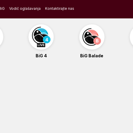
BiG
Vodič oglašavanja
Kontaktirajte nas
BiG 4
BiG Balade