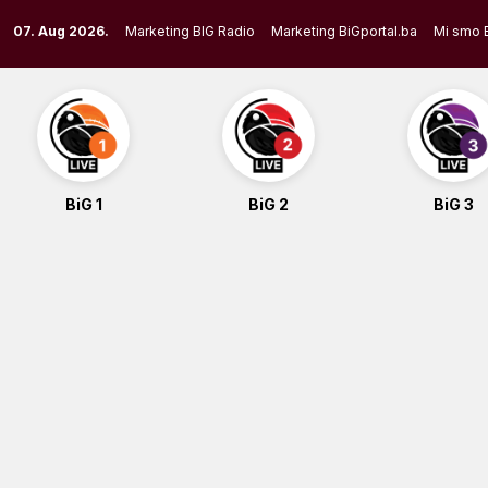
Skip
07. Aug 2026.
Marketing BIG Radio
Marketing BiGportal.ba
Mi smo 
to
content
BiG 1
BiG 2
BiG 3