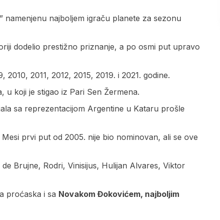
tu” namenjenu najboljem igraču planete za sezonu
oriji dodelio prestižno priznanje, a po osmi put upravo
, 2010, 2011, 2012, 2015, 2019. i 2021. godine.
a, u koji je stigao iz Pari Sen Žermena.
ala sa reprezentacijom Argentine u Kataru prošle
Mesi prvi put od 2005. nije bio nominovan, ali se ove
 de Brujne, Rodri, Vinisijus, Hulijan Alvares, Viktor
da proćaska i sa
Novakom Đokovićem, najboljim