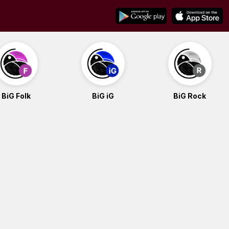
BiG Folk
BiG iG
BiG Rock