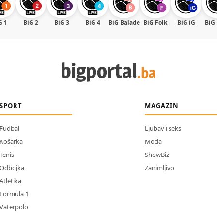
G 1
BiG 2
BiG 3
BiG 4
BiG Balade
BiG Folk
BiG iG
BiG
SPORT
MAGAZIN
Fudbal
Ljubav i seks
Košarka
Moda
Tenis
ShowBiz
Odbojka
Zanimljivo
Atletika
Formula 1
Vaterpolo