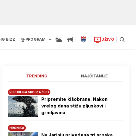
BIG BIZZ
PROGRAM
UŽIVO
TRENDING
NAJČITANIJE
REPUBLIKA SRPSKA / BIH
Pripremite kišobrane: Nakon
vrelog dana stižu pljuskovi i
grmljavina
HRONIKA
Na Јarinju privedena tri srpska