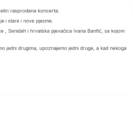
etiri rasprodana koncerta.
 i stare i nove pjesme.
šće , Senidah i hrvatska pjevačica Ivana Banfić, sa kojom
i smo jedni drugima, upoznajemo jedni druge, a kad nekoga