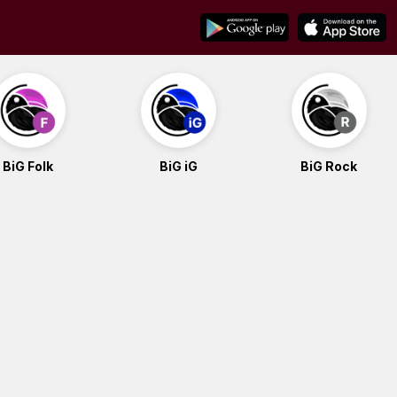
BiG Folk
BiG iG
BiG Rock