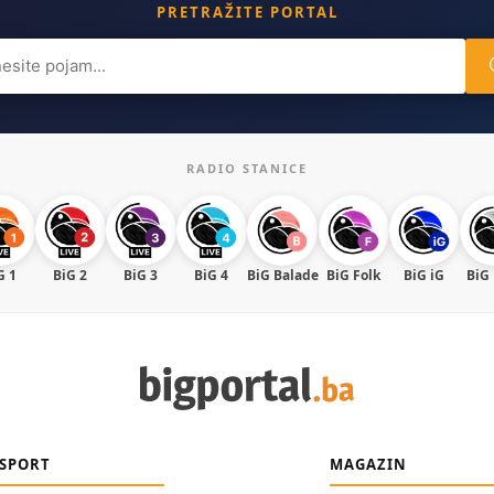
PRETRAŽITE PORTAL
ch
RADIO STANICE
G 1
BiG 2
BiG 3
BiG 4
BiG Balade
BiG Folk
BiG iG
BiG
SPORT
MAGAZIN