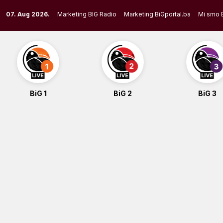
Skip
07. Aug 2026.
Marketing BIG Radio
Marketing BiGportal.ba
Mi smo 
to
content
BiG 1
BiG 2
BiG 3