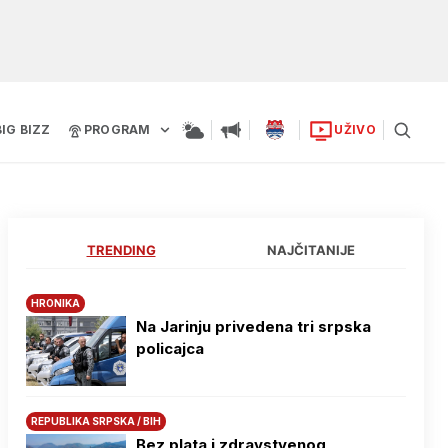
BIG BIZZ
PROGRAM
UŽIVO
TRENDING
NAJČITANIJE
HRONIKA
Na Јarinju privedena tri srpska
policajca
REPUBLIKA SRPSKA / BIH
Bez plata i zdravstvenog