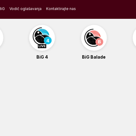
BiG
Vodič oglašavanja
Kontaktirajte nas
BiG 4
BiG Balade