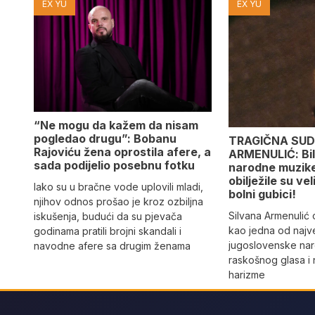
EX YU
EX YU
“Ne mogu da kažem da nisam
pogledao drugu”: Bobanu
TRAGIČNA SUD
Rajoviću žena oprostila afere, a
ARMENULIĆ: Bila
sada podijelio posebnu fotku
narodne muzike,
obilježile su vel
Iako su u bračne vode uplovili mladi,
bolni gubici!
njihov odnos prošao je kroz ozbiljna
Silvana Armenulić
iskušenja, budući da su pjevača
kao jedna od najv
godinama pratili brojni skandali i
jugoslovenske na
navodne afere sa drugim ženama
raskošnog glasa i
harizme