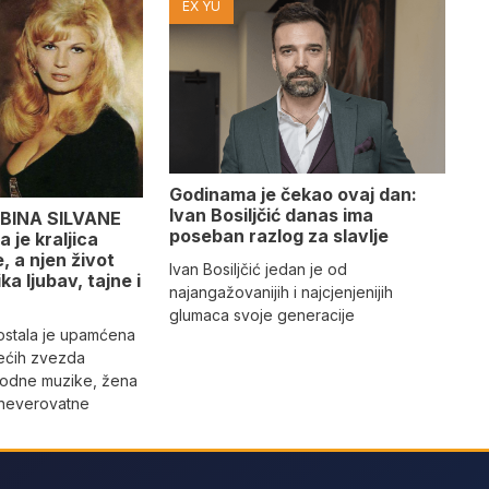
EX YU
Godinama je čekao ovaj dan:
Ivan Bosiljčić danas ima
BINA SILVANE
poseban razlog za slavlje
 je kraljica
 a njen život
Ivan Bosiljčić jedan je od
ika ljubav, tajne i
najangažovanijih i najcjenjenijih
glumaca svoje generacije
 ostala je upamćena
ećih zvezda
rodne muzike, žena
 neverovatne