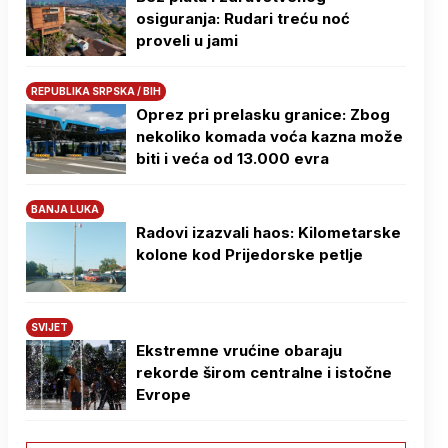
osiguranja: Rudari treću noć
proveli u jami
REPUBLIKA SRPSKA / BIH
Oprez pri prelasku granice: Zbog
nekoliko komada voća kazna može
biti i veća od 13.000 evra
BANJA LUKA
Radovi izazvali haos: Kilometarske
kolone kod Prijedorske petlje
SVIJET
Ekstremne vrućine obaraju
rekorde širom centralne i istočne
Evrope