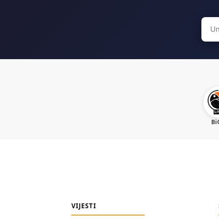
Sear
for:
Bi
VIJESTI