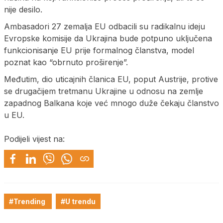
nije desilo.
Ambasadori 27 zemalja EU odbacili su radikalnu ideju
Evropske komisije da Ukrajina bude potpuno uključena
funkcionisanje EU prije formalnog članstva, model
poznat kao “obrnuto proširenje”.
Međutim, dio uticajnih članica EU, poput Austrije, protive
se drugačijem tretmanu Ukrajine u odnosu na zemlje
zapadnog Balkana koje već mnogo duže čekaju članstvo
u EU.
Podijeli vijest na:
#Trending
#U trendu