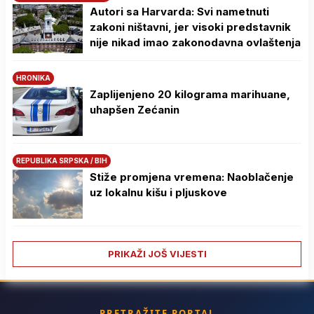
Autori sa Harvarda: Svi nametnuti
zakoni ništavni, jer visoki predstavnik
nije nikad imao zakonodavna ovlaštenja
HRONIKA
Zaplijenjeno 20 kilograma marihuane,
uhapšen Zećanin
REPUBLIKA SRPSKA / BIH
Stiže promjena vremena: Naoblačenje
uz lokalnu kišu i pljuskove
PRIKAŽI JOŠ VIJESTI
PRETRAŽITE PORTAL