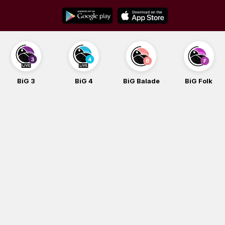
Skip
to
content
BiG 3
BiG 4
BiG Balade
BiG Folk