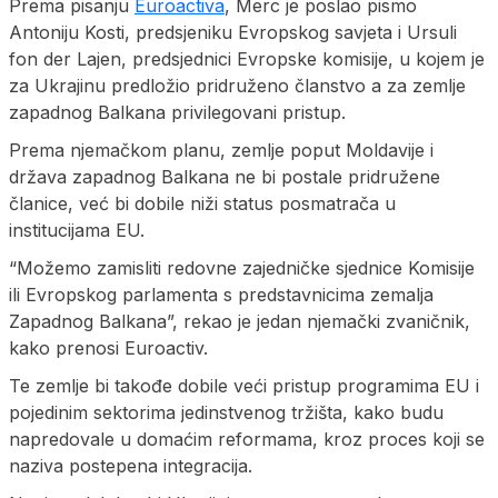
Prema pisanju
Euroactiva
, Merc je poslao pismo
Antoniju Kosti, predsjeniku Evropskog savjeta i Ursuli
fon der Lajen, predsjednici Evropske komisije, u kojem je
za Ukrajinu predložio pridruženo članstvo a za zemlje
zapadnog Balkana privilegovani pristup.
Prema njemačkom planu, zemlje poput Moldavije i
država zapadnog Balkana ne bi postale pridružene
članice, već bi dobile niži status posmatrača u
institucijama EU.
“Možemo zamisliti redovne zajedničke sjednice Komisije
ili Evropskog parlamenta s predstavnicima zemalja
Zapadnog Balkana”, rekao je jedan njemački zvaničnik,
kako prenosi Euroactiv.
Te zemlje bi takođe dobile veći pristup programima EU i
pojedinim sektorima jedinstvenog tržišta, kako budu
napredovale u domaćim reformama, kroz proces koji se
naziva postepena integracija.