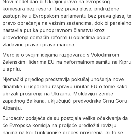
Novi model dao bi Ukrajini pravo na evropskog
komesara bez resora i bez prava glasa, pridružene
zastupnike u Evropskom parlamentu bez prava glasa, te
pravo obraćanja na važnim sastancima, dok bi paralelno
nastavila put ka punopravnom članstvu kroz
provođenje domaćih reformi u oblastima poput
vladavine prava i prava manjina.
Merc je o svojim idejama razgovarao s Volodimirom
Zelenskim i liderima EU na neformalnom samitu na Kipru
u aprilu.
Njemački prijedlog predstavlja pokušaj unošenja nove
dinamike u usporenu raspravu unutar EU o tome kako
ubrzati proširenje na Ukrajinu, Moldaviju i zemlje
zapadnog Balkana, uključujući predvodnike Crnu Goru i
Albaniju.
Euroactiv podsjeća da su postojala velika očekivanja da
će Evropska komisija na proljeće predložiti reviziju
načina na koji funkcioniše proces proširenja, ali to se