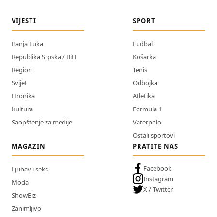
VIJESTI
SPORT
Banja Luka
Fudbal
Republika Srpska / BiH
Košarka
Region
Tenis
Svijet
Odbojka
Hronika
Atletika
Kultura
Formula 1
Saopštenje za medije
Vaterpolo
Ostali sportovi
MAGAZIN
PRATITE NAS
Facebook
Ljubav i seks
Instagram
Moda
X / Twitter
ShowBiz
Zanimljivo