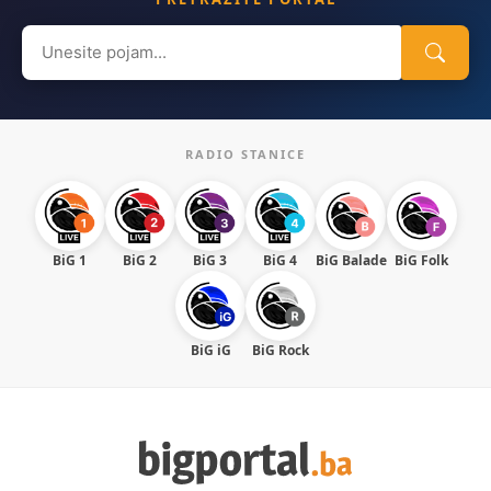
Search
for:
RADIO STANICE
BiG 1
BiG 2
BiG 3
BiG 4
BiG Balade
BiG Folk
BiG iG
BiG Rock