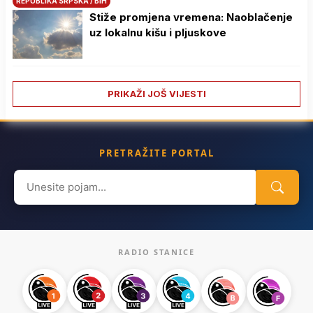
REPUBLIKA SRPSKA / BIH
Stiže promjena vremena: Naoblačenje
uz lokalnu kišu i pljuskove
PRIKAŽI JOŠ VIJESTI
PRETRAŽITE PORTAL
Search
for:
RADIO STANICE