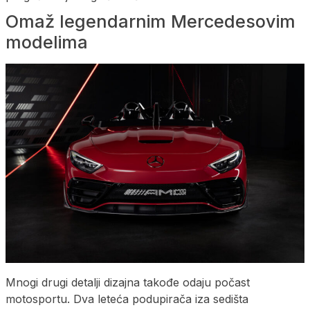
Omaž legendarnim Mercedesovim
modelima
Mnogi drugi detalji dizajna takođe odaju počast
motosportu. Dva leteća podupirača iza sedišta