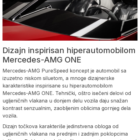
Dizajn inspirisan hiperautomobilom
Mercedes-AMG ONE
Mercedes-AMG PureSpeed koncept je automobil sa
izuzetno niskom siluetom, a mnoge dizajnerske
karakteristike inspirisane su hiperautomobilom
Mercedes-AMG ONE. Tehnički, oštro isečeni delovi od
ugljeničnih vlakana u donjem delu vozila daju snažan
kontrast senzualnim, zaobljenim oblicima gornjeg dela
vozila.
Dizajn točkova karakteriše jedinstvena obloga od
ugljeničnih vlakana na prednjim i zadnjim poklopcima