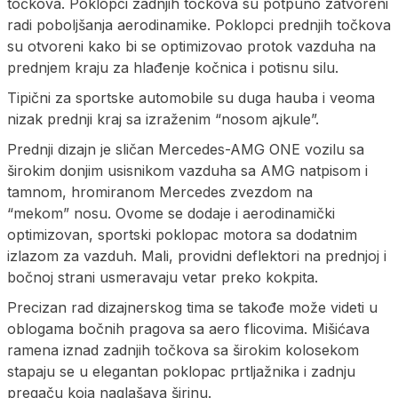
točkova. Poklopci zadnjih točkova su potpuno zatvoreni
radi poboljšanja aerodinamike. Poklopci prednjih točkova
su otvoreni kako bi se optimizovao protok vazduha na
prednjem kraju za hlađenje kočnica i potisnu silu.
Tipični za sportske automobile su duga hauba i veoma
nizak prednji kraj sa izraženim “nosom ajkule”.
Prednji dizajn je sličan Mercedes-AMG ONE vozilu sa
širokim donjim usisnikom vazduha sa AMG natpisom i
tamnom, hromiranom Mercedes zvezdom na
“mekom” nosu. Ovome se dodaje i aerodinamički
optimizovan, sportski poklopac motora sa dodatnim
izlazom za vazduh. Mali, providni deflektori na prednjoj i
bočnoj strani usmeravaju vetar preko kokpita.
Precizan rad dizajnerskog tima se takođe može videti u
oblogama bočnih pragova sa aero flicovima. Mišićava
ramena iznad zadnjih točkova sa širokim kolosekom
stapaju se u elegantan poklopac prtljažnika i zadnju
pregaču koja naglašava širinu.