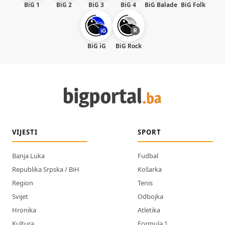
BiG 1
BiG 2
BiG 3
BiG 4
BiG Balade
BiG Folk
BiG iG
BiG Rock
VIJESTI
SPORT
Banja Luka
Fudbal
Republika Srpska / BiH
Košarka
Region
Tenis
Svijet
Odbojka
Hronika
Atletika
Kultura
Formula 1