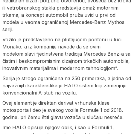
Radikalan dizajn potpuno otvorenog, dvoseda bez krova
ili vetrobranskog stakla predstavlja omaž motornim
trkama, a koncept automobil pruža uvid u prvi od
modela u veoma ograničenoj Mercedes-Benz Mythos
seriji.
Vozilo je predstavljeno na plutajućem pontonu u luci
Monako, a iz kompanije navode da se ovim
modelom slavi “jedinstvena tradicija Mercedes Benz-a sa
čistim i beskompromisnim dizajnom trkačkih automobila,
inovativnim materijalima i modernom tehnologijom”.
Serija je strogo ograničena na 250 primeraka, a jedna od
najvažnijih karakteristika je HALO sistem koji zamenjuje
konvencionalni A-stub na vozilu.
Ovaj element je direktan derivat vrhunske klase
motosporta i deo je svakog vozila Formule 1 od 2018.
godine, pri čemu štiti glavu vozača u slučaju nesreće.
Ime HALO opisuje njegov oblik, i kao u Formuli 1,