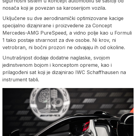
sigurnosni sistem u koncept automobilu se sastoji od
nosača koji je povezan sa karoserijom vozila.
Uključene su dve aerodinamički optimizovane kacige
specijalno dizajnirane i proizvedene za Concept
Mercedes-AMG PureSpeed, a vidno polje kao u Formuli
1 tako postaje stvarnost za dve osobe. Ni krov, ni
vetrobran, ni bočni prozori ne odvajaju ih od okoline.
Unutrašnjost dodaje dodatne naglaske, svojom
jedinstvenom bojom i konceptom opreme, kao i
prilagođeni sat koji je dizajnirao IWC Schaffhausen na
instrument tabli.