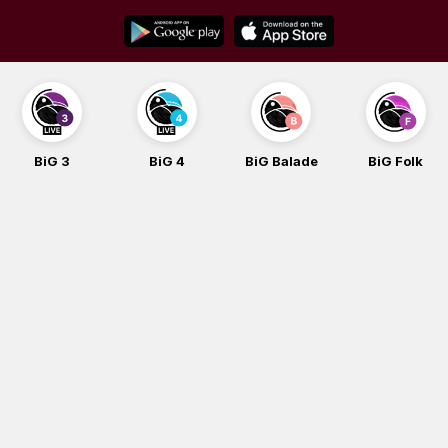
Skip
to
content
BiG 4
BiG Balade
BiG Folk
BiG iG