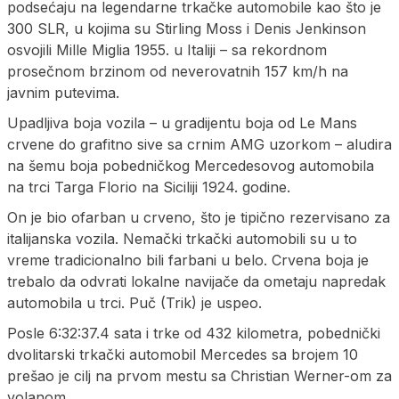
podsećaju na legendarne trkačke automobile kao što je
300 SLR, u kojima su Stirling Moss i Denis Jenkinson
osvojili Mille Miglia 1955. u Italiji – sa rekordnom
prosečnom brzinom od neverovatnih 157 km/h na
javnim putevima.
Upadljiva boja vozila – u gradijentu boja od Le Mans
crvene do grafitno sive sa crnim AMG uzorkom – aludira
na šemu boja pobedničkog Mercedesovog automobila
na trci Targa Florio na Siciliji 1924. godine.
On je bio ofarban u crveno, što je tipično rezervisano za
italijanska vozila. Nemački trkački automobili su u to
vreme tradicionalno bili farbani u belo. Crvena boja je
trebalo da odvrati lokalne navijače da ometaju napredak
automobila u trci. Puč (Trik) je uspeo.
Posle 6:32:37.4 sata i trke od 432 kilometra, pobednički
dvolitarski trkački automobil Mercedes sa brojem 10
prešao je cilj na prvom mestu sa Christian Werner-om za
volanom.