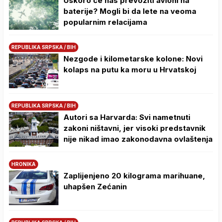
Uskoro će nas prevoziti avioni na
baterije? Mogli bi da lete na veoma
popularnim relacijama
REPUBLIKA SRPSKA / BIH
Nezgode i kilometarske kolone: Novi
kolaps na putu ka moru u Hrvatskoj
REPUBLIKA SRPSKA / BIH
Autori sa Harvarda: Svi nametnuti
zakoni ništavni, jer visoki predstavnik
nije nikad imao zakonodavna ovlaštenja
HRONIKA
Zaplijenjeno 20 kilograma marihuane,
uhapšen Zećanin