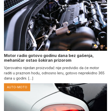
Motor radio gotovo godinu dana bez gašenja,
mehaničar ostao šokiran prizorom
Vjerovatno nijedan proizvođač nije predvidio da će motor
raditi u praznom hodu, odnosno leru, gotovo neprekidno 365
dana u godini. […]
AUTO-MOTO