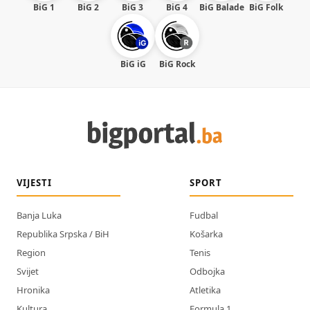
BiG 1
BiG 2
BiG 3
BiG 4
BiG Balade
BiG Folk
BiG iG
BiG Rock
VIJESTI
SPORT
Banja Luka
Fudbal
Republika Srpska / BiH
Košarka
Region
Tenis
Svijet
Odbojka
Hronika
Atletika
Kultura
Formula 1