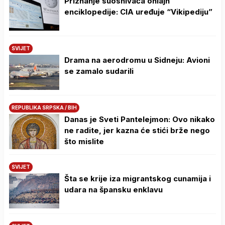
Priznanje suosnivača onlajn
enciklopedije: CIA uređuje “Vikipediju”
SVIJET
Drama na aerodromu u Sidneju: Avioni
se zamalo sudarili
REPUBLIKA SRPSKA / BIH
Danas je Sveti Pantelejmon: Ovo nikako
ne radite, jer kazna će stići brže nego
što mislite
SVIJET
Šta se krije iza migrantskog cunamija i
udara na špansku enklavu