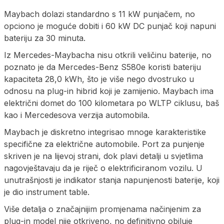
Maybach dolazi standardno s 11 kW punjačem, no
opciono je moguće dobiti i 60 kW DC punjač koji napuni
bateriju za 30 minuta.
Iz Mercedes-Maybacha nisu otkrili veličinu baterije, no
poznato je da Mercedes-Benz S580e koristi bateriju
kapaciteta 28,0 kWh, što je više nego dvostruko u
odnosu na plug-in hibrid koji je zamijenio. Maybach ima
električni domet do 100 kilometara po WLTP ciklusu, baš
kao i Mercedesova verzija automobila.
Maybach je diskretno integrisao mnoge karakteristike
specifične za električne automobile. Port za punjenje
skriven je na lijevoj strani, dok plavi detalji u svjetlima
nagovještavaju da je riječ o elektrificiranom vozilu. U
unutrašnjosti je indikator stanja napunjenosti baterije, koji
je dio instrument table.
Više detalja o značajnijim promjenama načinjenim za
plug-in model nije otkriveno, no definitivno obiluje