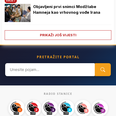
SVIJET
Objavljeni prvi snimci Modžtabe
Hamneja kao vrhovnog vođe Irana
PRIKAŽI JOŠ VIJESTI
PRETRAŽITE PORTAL
Search
for:
RADIO STANICE