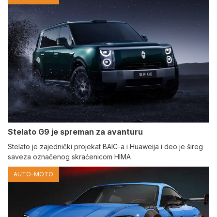
Stelato G9 je spreman za avanturu
Stelato je zajednički projekat BAIC-a i Huaweija i deo je šireg
saveza označenog skraćenicom HIMA
AUTO-MOTO