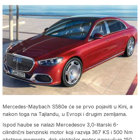
Mercedes-Maybach S580e će se prvo pojaviti u Kini, a
nakon toga na Tajlandu, u Evropi i drugim zemljama.
Ispod haube se nalazi Mercedesov 3,0-litarski 6-
cilindrični benzinski motor koji razvija 367 KS i 500 Nm
obrtnog momenta, dok električni motor isporučuje 150