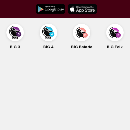
Skip
to
content
BiG 3
BiG 4
BiG Balade
BiG Folk