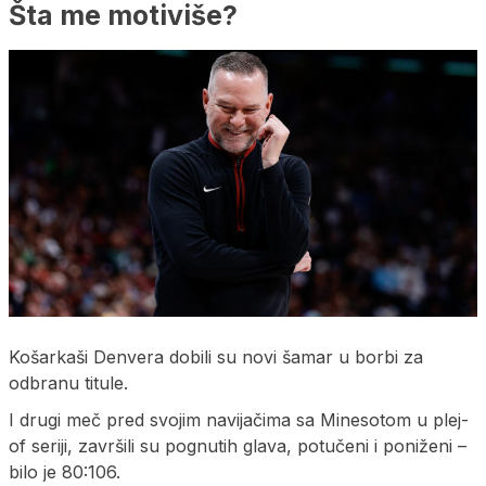
Šta me motiviše?
Košarkaši Denvera dobili su novi šamar u borbi za
odbranu titule.
I drugi meč pred svojim navijačima sa Minesotom u plej-
of seriji, završili su pognutih glava, potučeni i poniženi –
bilo je 80:106.