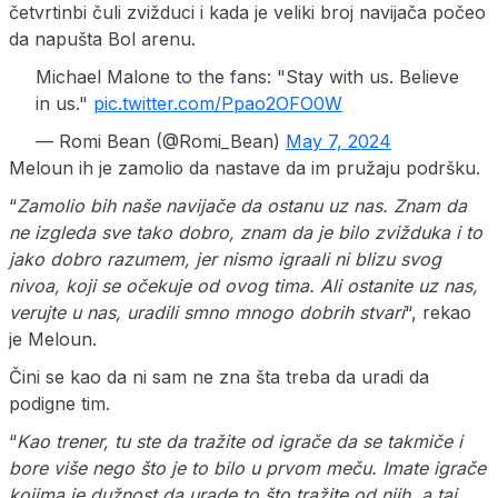
četvrtinbi čuli zvižduci i kada je veliki broj navijača počeo
da napušta Bol arenu.
Michael Malone to the fans: "Stay with us. Believe
in us."
pic.twitter.com/Ppao2OFO0W
— Romi Bean (@Romi_Bean)
May 7, 2024
Meloun ih je zamolio da nastave da im pružaju podršku.
“
Zamolio bih naše navijače da ostanu uz nas. Znam da
ne izgleda sve tako dobro, znam da je bilo zvižduka i to
jako dobro razumem, jer nismo igraali ni blizu svog
nivoa, koji se očekuje od ovog tima. Ali ostanite uz nas,
verujte u nas, uradili smno mnogo dobrih stvari
“, rekao
je Meloun.
Čini se kao da ni sam ne zna šta treba da uradi da
podigne tim.
“
Kao trener, tu ste da tražite od igrače da se takmiče i
bore više nego što je to bilo u prvom meču. Imate igrače
kojima je dužnost da urade to što tražite od njih, a taj