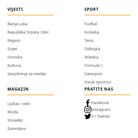
VIJESTI
SPORT
Banja Luka
Fudbal
Republika Srpska / BiH
Košarka
Region
Tenis
Svijet
Odbojka
Hronika
Atletika
Kultura
Formula 1
Saopštenje za medije
Vaterpolo
Ostali sportovi
MAGAZIN
PRATITE NAS
Facebook
Ljubav i seks
Instagram
Moda
X / Twitter
ShowBiz
Zanimljivo