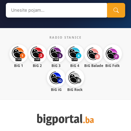
Search
for:
RADIO STANICE
BiG 1
BiG 2
BiG 3
BiG 4
BiG Balade
BiG Folk
BiG iG
BiG Rock