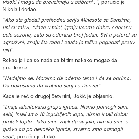
visoki i mogu da preuzimaju u odbrani
…”, poručio je
Nikola i dodao.
“
Ako ste gledali prethodnu seriju Minesote sa Sansima,
uni su takvi, ‘ulaze u telo’, igraju veoma dobru odbranu
cele sezone, zato su odbrana broj jedan. Svi u petorci su
agresivni, znaju šta rade i otuda je teško pogađati protiv
njih
“.
Rekao je i da se nada da bi tim nekako mogao da
preokrene.
“
Nadajmo se. Moramo da odemo tamo i da se borimo.
Da pokušamo da vratimo seriju u Denver
“.
Kada je reč o drugoj četvrtini, Jokić je objasnio.
“
Imaju talentovanu grupu igrača. Nismo pomogli sami
sebi, imali smo 16 izgubljenih lopti, nismo imali dobar
protok lopte. Iako smo znali da su jaki, ulazilo smo u
gužvu od po nekoliko igrača, stvarno smo odmogli
sebi
“, poručio je Jokić.