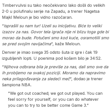
Timbervulvsi su tako neočekivano lako došli do velikih
2-0 u polufinalu serije na Zapadu, a trener Nagetsa
Majkl Meloun je bio vidno razočaran.
“
Isprašili su nam tur! Uzeli su inicijativu. Biće to veliki
izazov za nas. Govor tela igrača nije ni blizu toga gde bi
morao da bude. Potučeni smo kod kuće, osramotiili smo
se pred svojim navijačima
“, kaže Meloun.
Denver je imao svega 35 odsto šuta iz igre i čak 19
izgubljenih lopti. U poenima pod košem bilo je 34:52.
“
Njihova odbrana bila je previše za nas, dali smo sve da
ih probijemo na svakoj poziciji. Moramo da napravimo
neka prilagođavanja za sledeći meč
“, dodao je trener
šampiona NBA.
"We got out coached; we got out played. You can
feel sorry for yourself, or you can do whatever
you can to try to be better come Game 3."