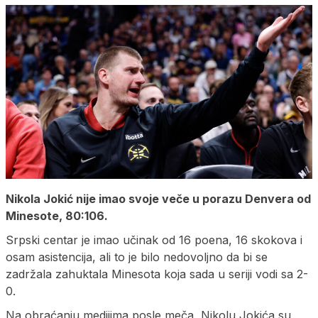
Nikola Jokić nije imao svoje veče u porazu Denvera od
Minesote, 80:106.
Srpski centar je imao učinak od 16 poena, 16 skokova i
osam asistencija, ali to je bilo nedovoljno da bi se
zadržala zahuktala Minesota koja sada u seriji vodi sa 2-
0.
Na obraćanju medijima posle meča, Nikolu Jokića su