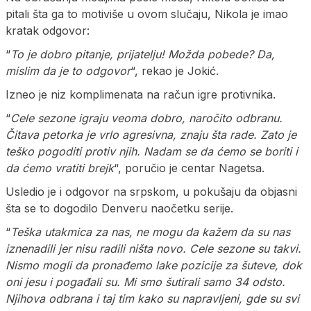
pitali šta ga to motiviše u ovom slučaju, Nikola je imao
kratak odgovor:
“
To je dobro pitanje, prijatelju! Možda pobede? Da,
mislim da je to odgovor
“, rekao je Jokić.
Izneo je niz komplimenata na račun igre protivnika.
“
Cele sezone igraju veoma dobro, naročito odbranu.
Čitava petorka je vrlo agresivna, znaju šta rade. Zato je
teško pogoditi protiv njih. Nadam se da ćemo se boriti i
da ćemo vratiti brejk
“, poručio je centar Nagetsa.
Usledio je i odgovor na srpskom, u pokušaju da objasni
šta se to dogodilo Denveru naočetku serije.
“
Teška utakmica za nas, ne mogu da kažem da su nas
iznenadili jer nisu radili ništa novo. Cele sezone su takvi.
Nismo mogli da pronađemo lake pozicije za šuteve, dok
oni jesu i pogađali su. Mi smo šutirali samo 34 odsto.
Njihova odbrana i taj tim kako su napravljeni, gde su svi