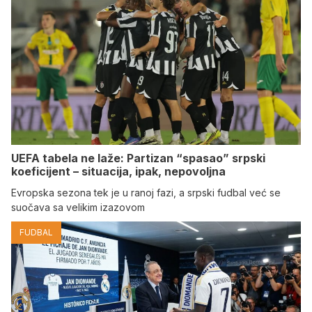
UEFA tabela ne laže: Partizan “spasao” srpski
koeficijent – situacija, ipak, nepovoljna
Evropska sezona tek je u ranoj fazi, a srpski fudbal već se
suočava sa velikim izazovom
FUDBAL