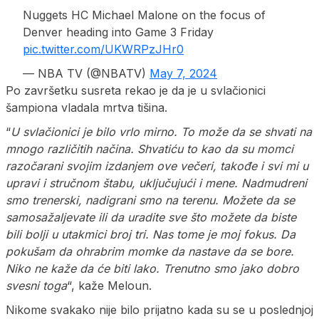
Nuggets HC Michael Malone on the focus of
Denver heading into Game 3 Friday
pic.twitter.com/UKWRPzJHr0
— NBA TV (@NBATV)
May 7, 2024
Po završetku susreta rekao je da je u svlačionici
šampiona vladala mrtva tišina.
“
U svlačionici je bilo vrlo mirno. To može da se shvati na
mnogo različitih načina. Shvatiću to kao da su momci
razočarani svojim izdanjem ove večeri, takođe i svi mi u
upravi i stručnom štabu, uključujući i mene. Nadmudreni
smo trenerski, nadigrani smo na terenu. Možete da se
samosažaljevate ili da uradite sve što možete da biste
bili bolji u utakmici broj tri. Nas tome je moj fokus. Da
pokušam da ohrabrim momke da nastave da se bore.
Niko ne kaže da će biti lako. Trenutno smo jako dobro
svesni toga
“, kaže Meloun.
Nikome svakako nije bilo prijatno kada su se u poslednjoj