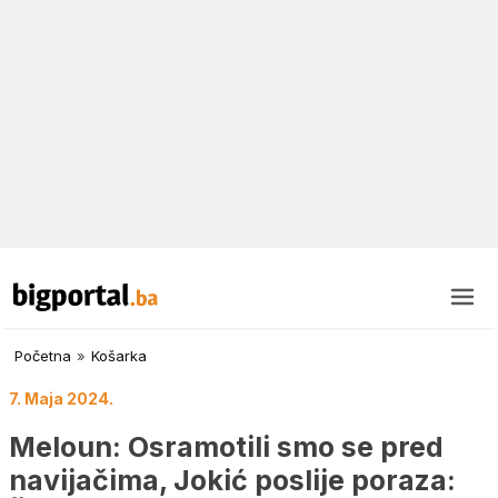
Početna
»
Košarka
7. Maja 2024.
Meloun: Osramotili smo se pred
navijačima, Jokić poslije poraza: