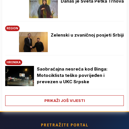
Danas je Sveta Petka Trnova
REGION
Zelenski u zvaničnoj posjeti Srbiji
HRONIKA
Saobraćajna nesreća kod Binga:
Motociklista teško povrijeđen i
prevezen u UKC Srpske
PRIKAŽI JOŠ VIJESTI
PRETRAŽITE PORTAL