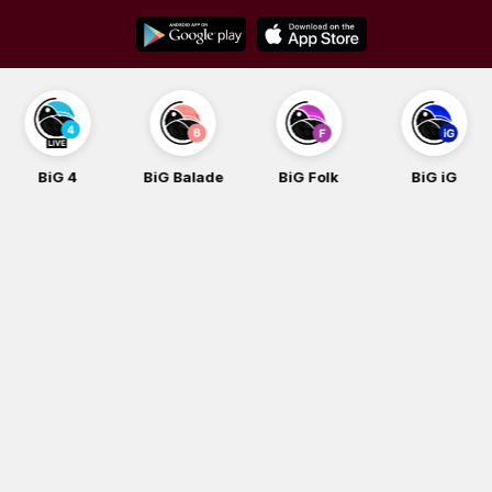
Skip
to
content
BiG 4
BiG Balade
BiG Folk
BiG iG