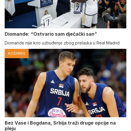
Diomande: “Ostvario sam dječački san”
Diomande nije krio uzbuđenje zbog prelaska u Real Madrid
KOŠARKA
Bez Vase i Bogdana, Srbija traži druge opcije na
pleju