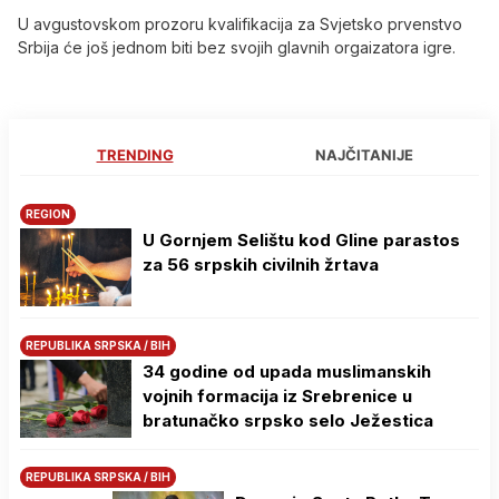
U avgustovskom prozoru kvalifikacija za Svjetsko prvenstvo
Srbija će još jednom biti bez svojih glavnih orgaizatora igre.
TRENDING
NAJČITANIJE
REGION
U Gornjem Selištu kod Gline parastos
za 56 srpskih civilnih žrtava
REPUBLIKA SRPSKA / BIH
34 godine od upada muslimanskih
vojnih formacija iz Srebrenice u
bratunačko srpsko selo Јežestica
REPUBLIKA SRPSKA / BIH