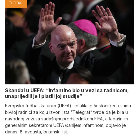
FUDBAL
Skandal u UEFA: “Infantino bio u vezi sa radnicom,
unaprijedili je i platili joj studije”
Evropska fudbalska unija (UEFA) isplatila je šestocifrenu sumu
bivšoj radnici za koju izvori lista “Telegraf” tvrde da je bila u
navodnoj vezi sa sadašnjim predsjednikom FIFA, a tadašnjim
generalnim sekretarom UEFA Đanijem Infantinom, objavio je
danas, 8. avgusta, britanski list.