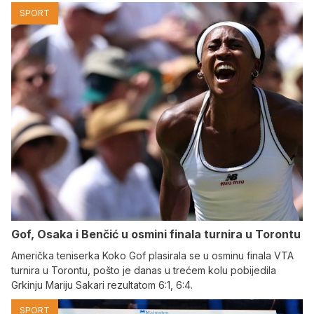
SPORT
Gof, Osaka i Benčić u osmini finala turnira u Torontu
Američka teniserka Koko Gof plasirala se u osminu finala VTA
turnira u Torontu, pošto je danas u trećem kolu pobijedila
Grkinju Mariju Sakari rezultatom 6:1, 6:4.
SPORT