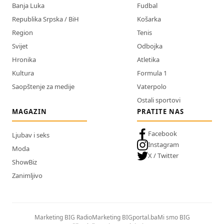
Banja Luka
Fudbal
Republika Srpska / BiH
Košarka
Region
Tenis
Svijet
Odbojka
Hronika
Atletika
Kultura
Formula 1
Saopštenje za medije
Vaterpolo
Ostali sportovi
MAGAZIN
PRATITE NAS
Facebook
Ljubav i seks
Instagram
Moda
X / Twitter
ShowBiz
Zanimljivo
Marketing BIG Radio
Marketing BIGportal.ba
Mi smo BIG