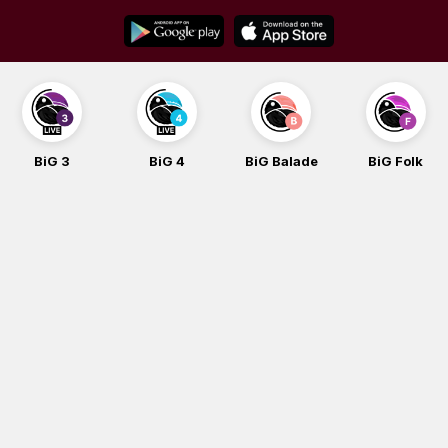
Skip
to
content
BiG 4
BiG Balade
BiG Folk
BiG iG