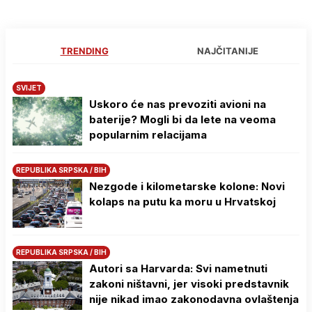
TRENDING
NAJČITANIJE
SVIJET
Uskoro će nas prevoziti avioni na
baterije? Mogli bi da lete na veoma
popularnim relacijama
REPUBLIKA SRPSKA / BIH
Nezgode i kilometarske kolone: Novi
kolaps na putu ka moru u Hrvatskoj
REPUBLIKA SRPSKA / BIH
Autori sa Harvarda: Svi nametnuti
zakoni ništavni, jer visoki predstavnik
nije nikad imao zakonodavna ovlaštenja