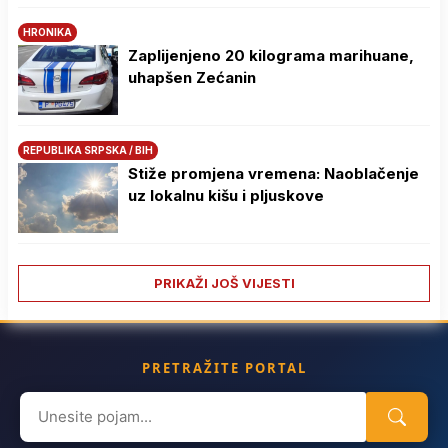
HRONIKA
Zaplijenjeno 20 kilograma marihuane,
uhapšen Zećanin
REPUBLIKA SRPSKA / BIH
Stiže promjena vremena: Naoblačenje
uz lokalnu kišu i pljuskove
PRIKAŽI JOŠ VIJESTI
PRETRAŽITE PORTAL
Search
for: