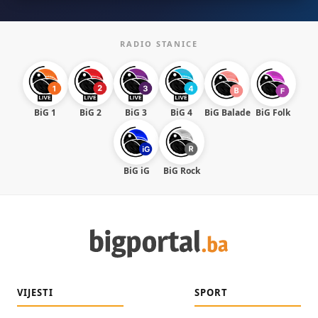
RADIO STANICE
BiG 1
BiG 2
BiG 3
BiG 4
BiG Balade
BiG Folk
BiG iG
BiG Rock
VIJESTI
SPORT