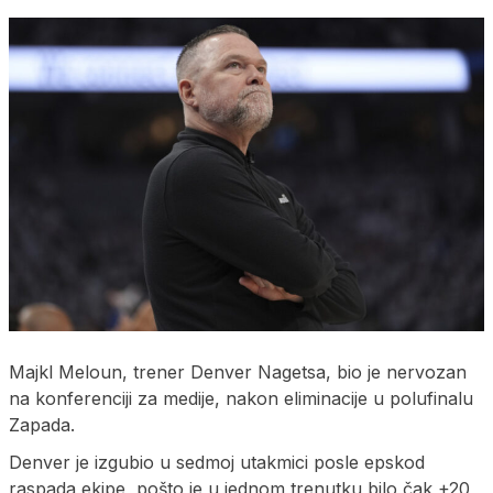
Majkl Meloun, trener Denver Nagetsa, bio je nervozan
na konferenciji za medije, nakon eliminacije u polufinalu
Zapada.
Denver je izgubio u sedmoj utakmici posle epskod
raspada ekipe, pošto je u jednom trenutku bilo čak +20