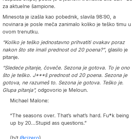
za aktuelne šampione.
Minesota je izašla kao pobednik, slavila 98:90, a
novinara je posle meča zanimalo koliko je teško timu u
ovom trenutku.
“Koliko je teško jednostavno prihvatiti ovakav poraz
nakon što ste imali prednost od 20 poena?”
, glasilo je
pitanje.
“Sledeće pitanje, čoveče. Sezona je gotova. To je ono
što je teško. J***š prednost od 20 poena. Sezona je
gotova, ne razumeš to. Sezona je gotova. Teško je.
Glupa pitanja”,
odgovorio je Meloun.
Michael Malone:
“The seasons over. That’s what’s hard. Fu*k being
up by 20…Stupid ass questions.”
(h/t
@cjzero
)