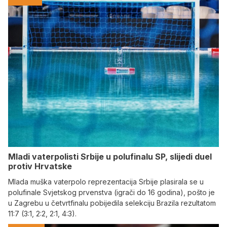
Mladi vaterpolisti Srbije u polufinalu SP, slijedi duel
protiv Hrvatske
Mlada muška vaterpolo reprezentacija Srbije plasirala se u
polufinale Svjetskog prvenstva (igrači do 16 godina), pošto je
u Zagrebu u četvrtfinalu pobijedila selekciju Brazila rezultatom
11:7 (3:1, 2:2, 2:1, 4:3).