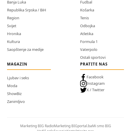
Banja Luka
Fudbal
Republika Srpska / BiH
Košarka
Region
Tenis
Svijet
Odbojka
Hronika
Atletika
Kultura
Formula 1
Saopštenje za medije
Vaterpolo
Ostali sportovi
MAGAZIN
PRATITE NAS
Facebook
Ljubav i seks
Instagram
Moda
X / Twitter
ShowBiz
Zanimljivo
Marketing BIG Radio
Marketing BIGportal.ba
Mi smo BIG