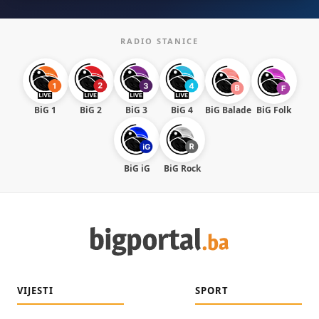
RADIO STANICE
BiG 1
BiG 2
BiG 3
BiG 4
BiG Balade
BiG Folk
BiG iG
BiG Rock
VIJESTI
SPORT