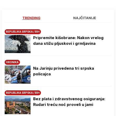
TRENDING
NAJČITANIJE
REPUBLIKA SRPSKA / BIH
Pripremite kišobrane: Nakon vrelog
dana stižu pljuskovi i grmljavina
HRONIKA
Na Јarinju privedena tri srpska
policajca
REPUBLIKA SRPSKA / BIH
Bez plata i zdravstvenog osiguranja:
Rudari treću noć proveli u jami