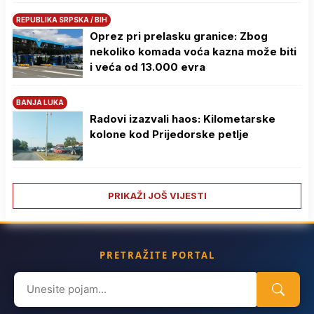
REPUBLIKA SRPSKA / BIH
Oprez pri prelasku granice: Zbog
nekoliko komada voća kazna može biti
i veća od 13.000 evra
BANJA LUKA
Radovi izazvali haos: Kilometarske
kolone kod Prijedorske petlje
PRIKAŽI JOŠ VIJESTI
PRETRAŽITE PORTAL
Search
for: