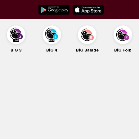
Skip
to
content
BiG 3
BiG 4
BiG Balade
BiG Folk