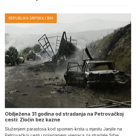
REPUBLIKA SRPSKA / BIH
Obilježena 31 godina od stradanja na Petrovačkoj
cesti: Zločin bez kazne
Služenjem parastosa kod spomen-krsta u mjestu Janjile na
Petrovačkoj cesti i polaganjem vijenaca za stradale Srbe