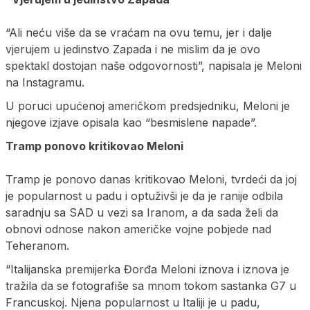
“Ali neću više da se vraćam na ovu temu, jer i dalje
vjerujem u jedinstvo Zapada i ne mislim da je ovo
spektakl dostojan naše odgovornosti”, napisala je Meloni
na Instagramu.
U poruci upućenoj američkom predsjedniku, Meloni je
njegove izjave opisala kao “besmislene napade”.
Tramp ponovo kritikovao Meloni
Tramp je ponovo danas kritikovao Meloni, tvrdeći da joj
je popularnost u padu i optuživši je da je ranije odbila
saradnju sa SAD u vezi sa Iranom, a da sada želi da
obnovi odnose nakon američke vojne pobjede nad
Teheranom.
“Italijanska premijerka Đorđa Meloni iznova i iznova je
tražila da se fotografiše sa mnom tokom sastanka G7 u
Francuskoj. Njena popularnost u Italiji je u padu,