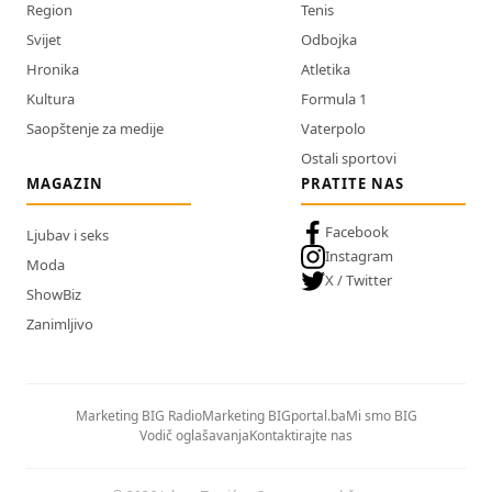
Region
Tenis
Svijet
Odbojka
Hronika
Atletika
Kultura
Formula 1
Saopštenje za medije
Vaterpolo
Ostali sportovi
MAGAZIN
PRATITE NAS
Facebook
Ljubav i seks
Instagram
Moda
X / Twitter
ShowBiz
Zanimljivo
Marketing BIG Radio
Marketing BIGportal.ba
Mi smo BIG
Vodič oglašavanja
Kontaktirajte nas