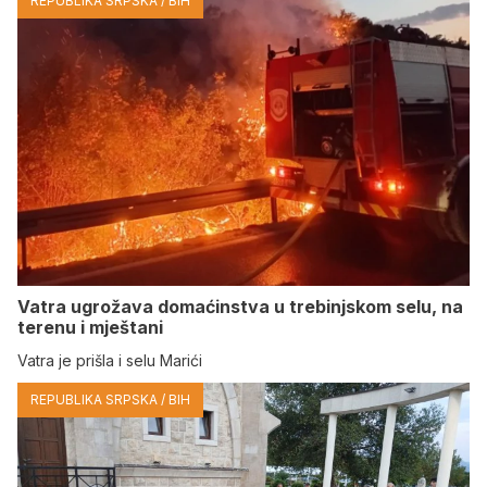
REPUBLIKA SRPSKA / BIH
Vatra ugrožava domaćinstva u trebinjskom selu, na
terenu i mještani
Vatra je prišla i selu Marići
REPUBLIKA SRPSKA / BIH