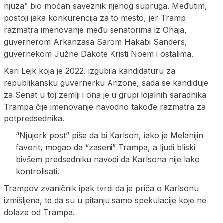
njuza” bio moćan saveznik njenog supruga. Međutim,
postoji jaka konkurencija za to mesto, jer Tramp
razmatra imenovanje među senatorima iz Ohaja,
guvernerom Arkanzasa Sarom Hakabi Sanders,
guvernekom Južne Dakote Kristi Noem i ostalima.
Kari Lejk koja je 2022. izgubila kandidaturu za
republikansku guvernerku Arizone, sada se kandiduje
za Senat u toj zemlji i ona je u grupi lojalnih saradnika
Trampa čije imenovanje navodno takođe razmatra za
potpredsednika.
“Njujork post” piše da bi Karlson, iako je Melanijin
favorit, mogao da “zaseni” Trampa, a ljudi bliski
bivšem predsedniku navodi da Karlsona nije lako
kontrolisati.
Trampov zvaničnik ipak tvrdi da je priča o Karlsonu
izmišljena, te da su u pitanju samo spekulacije koje ne
dolaze od Trampa.