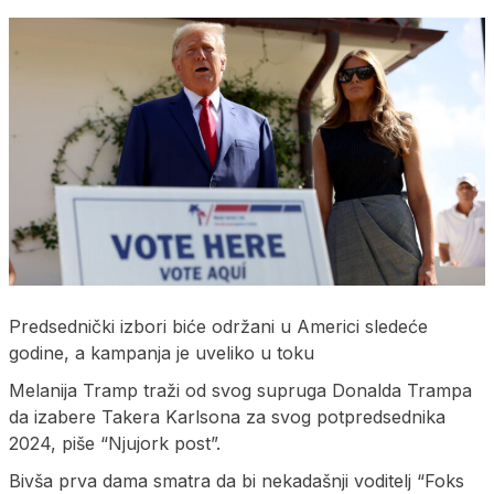
Predsednički izbori biće održani u Americi sledeće
godine, a kampanja je uveliko u toku
Melanija Tramp traži od svog supruga Donalda Trampa
da izabere Takera Karlsona za svog potpredsednika
2024, piše “Njujork post”.
Bivša prva dama smatra da bi nekadašnji voditelj “Foks