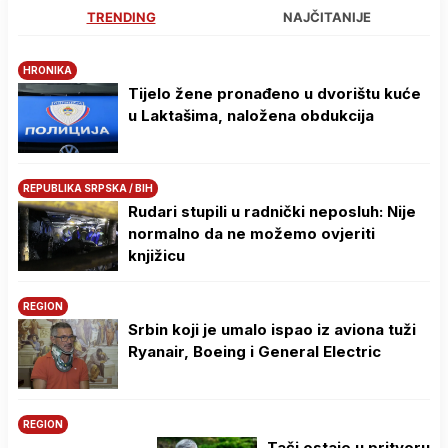
TRENDING
NAJČITANIJE
HRONIKA
Tijelo žene pronađeno u dvorištu kuće
u Laktašima, naložena obdukcija
REPUBLIKA SRPSKA / BIH
Rudari stupili u radnički neposluh: Nije
normalno da ne možemo ovjeriti
knjižicu
REGION
Srbin koji je umalo ispao iz aviona tuži
Ryanair, Boeing i General Electric
REGION
Tači ostaje u pritvoru