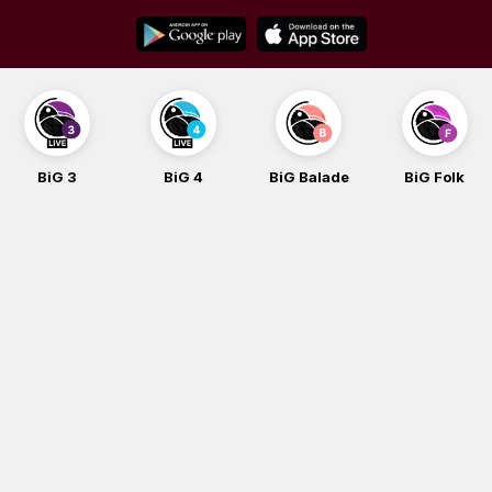
Skip
to
content
BiG 3
BiG 4
BiG Balade
BiG Folk