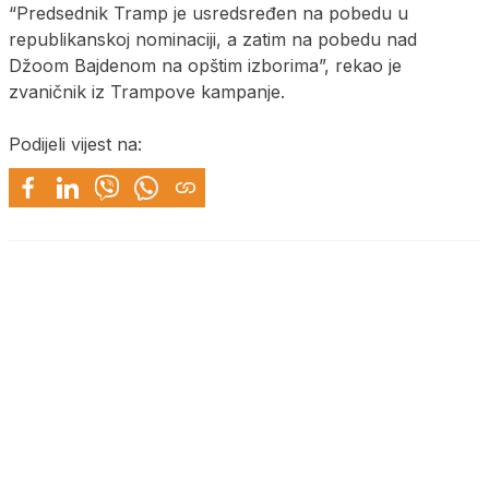
“Predsednik Tramp je usredsređen na pobedu u
republikanskoj nominaciji, a zatim na pobedu nad
Džoom Bajdenom na opštim izborima”, rekao je
zvaničnik iz Trampove kampanje.
Podijeli vijest na: