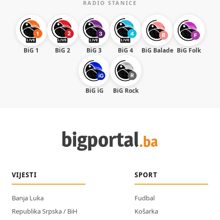
RADIO STANICE
BiG 1
BiG 2
BiG 3
BiG 4
BiG Balade
BiG Folk
BiG iG
BiG Rock
VIJESTI
SPORT
Banja Luka
Fudbal
Republika Srpska / BiH
Košarka