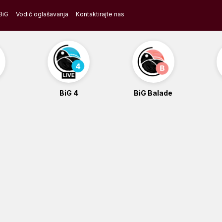
BiG
Vodič oglašavanja
Kontaktirajte nas
BiG 4
BiG Balade