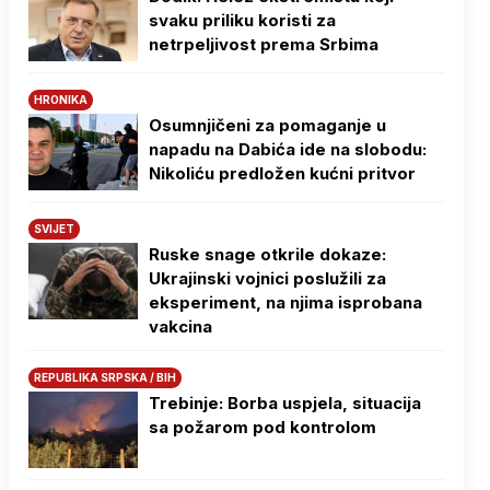
svaku priliku koristi za
netrpeljivost prema Srbima
HRONIKA
Osumnjičeni za pomaganje u
napadu na Dabića ide na slobodu:
Nikoliću predložen kućni pritvor
SVIJET
Ruske snage otkrile dokaze:
Ukrajinski vojnici poslužili za
eksperiment, na njima isprobana
vakcina
REPUBLIKA SRPSKA / BIH
Trebinje: Borba uspjela, situacija
sa požarom pod kontrolom