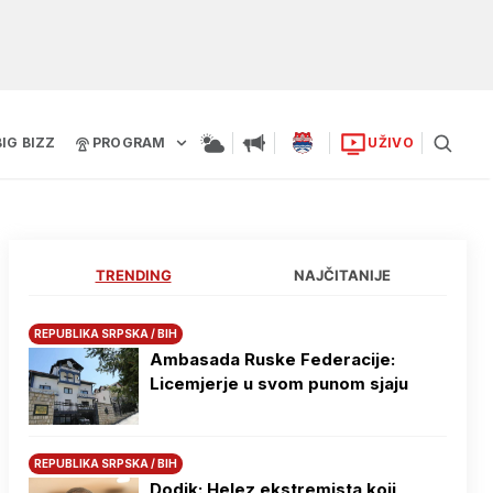
BIG BIZZ
PROGRAM
UŽIVO
TRENDING
NAJČITANIJE
REPUBLIKA SRPSKA / BIH
Ambasada Ruske Federacije:
Licemjerje u svom punom sjaju
REPUBLIKA SRPSKA / BIH
Dodik: Helez ekstremista koji