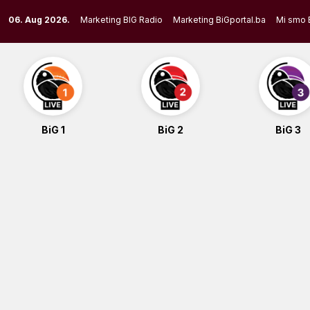
Skip
06. Aug 2026.
Marketing BIG Radio
Marketing BiGportal.ba
Mi smo 
to
content
BiG 1
BiG 2
BiG 3