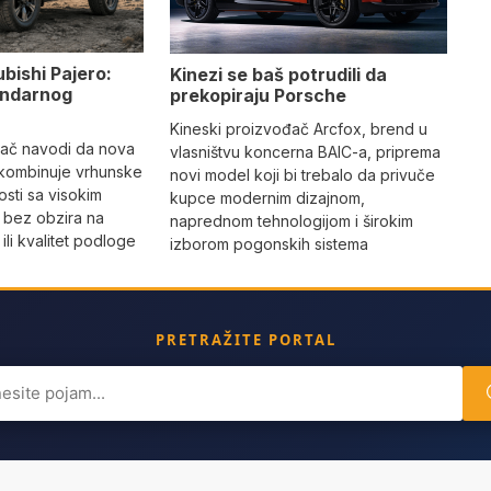
ubishi Pajero:
Kinezi se baš potrudili da
gendarnog
prekopiraju Porsche
Kineski proizvođač Arcfox, brend u
đač navodi da nova
vlasništvu koncerna BAIC-a, priprema
 kombinuje vrhunske
novi model koji bi trebalo da privuče
sti sa visokim
kupce modernim dizajnom,
 bez obzira na
naprednom tehnologijom i širokim
li kvalitet podloge
izborom pogonskih sistema
PRETRAŽITE PORTAL
ch