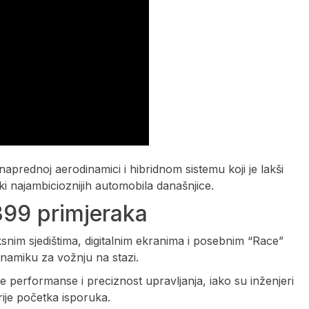
 naprednoj aerodinamici i hibridnom sistemu koji je lakši
i najambicioznijih automobila današnjice.
399 primjeraka
ksnim sjedištima, digitalnim ekranima i posebnim “Race”
inamiku za vožnju na stazi.
e performanse i preciznost upravljanja, iako su inženjeri
rije početka isporuka.