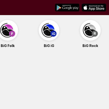
BiG Folk
BiG iG
BiG Rock