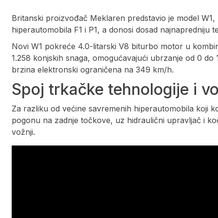
​Britanski proizvođač Meklaren predstavio je model W1, n
hiperautomobila F1 i P1, a donosi dosad najnapredniju teh
Novi W1 pokreće 4.0-litarski V8 biturbo motor u kombina
1.258 konjskih snaga, omogućavajući ubrzanje od 0 do 
brzina elektronski ograničena na 349 km/h.
Spoj trkačke tehnologije i v
Za razliku od većine savremenih hiperautomobila koji ko
pogonu na zadnje točkove, uz hidraulični upravljač i koč
vožnji.