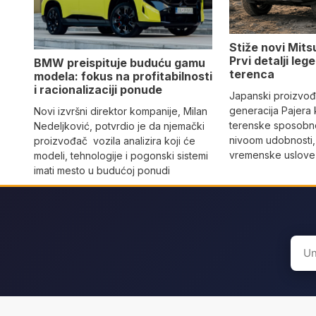
Stiže novi Mits
Prvi detalji le
BMW preispituje buduću gamu
terenca
modela: fokus na profitabilnosti
i racionalizaciji ponude
Japanski proizvo
generacija Pajera
Novi izvršni direktor kompanije, Milan
terenske sposobno
Nedeljković, potvrdio je da njemački
nivoom udobnosti,
proizvođač vozila analizira koji će
vremenske uslove i
modeli, tehnologije i pogonski sistemi
imati mesto u budućoj ponudi
Sear
for: