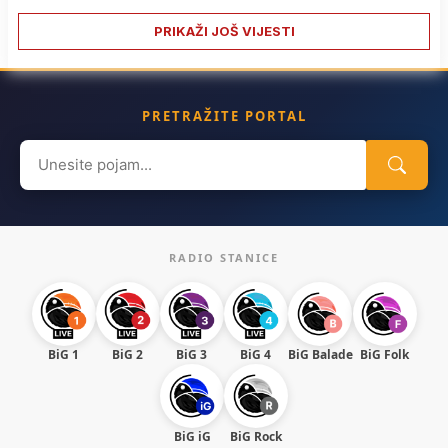
PRIKAŽI JOŠ VIJESTI
PRETRAŽITE PORTAL
Search
for:
RADIO STANICE
BiG 1
BiG 2
BiG 3
BiG 4
BiG Balade
BiG Folk
BiG iG
BiG Rock