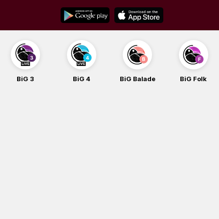
Skip
to
content
BiG 3
BiG 4
BiG Balade
BiG Folk