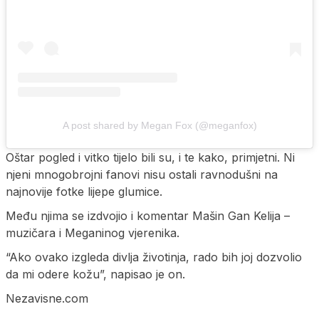
A post shared by Megan Fox (@meganfox)
Oštar pogled i vitko tijelo bili su, i te kako, primjetni. Ni
njeni mnogobrojni fanovi nisu ostali ravnodušni na
najnovije fotke lijepe glumice.
Među njima se izdvojio i komentar Mašin Gan Kelija –
muzičara i Meganinog vjerenika.
“Ako ovako izgleda divlja životinja, rado bih joj dozvolio
da mi odere kožu”, napisao je on.
Nezavisne.com