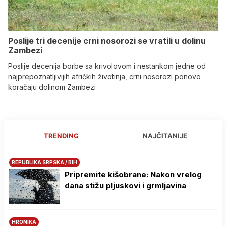
Poslije tri decenije crni nosorozi se vratili u dolinu
Zambezi
Poslije decenija borbe sa krivolovom i nestankom jedne od
najprepoznatljivijih afričkih životinja, crni nosorozi ponovo
koračaju dolinom Zambezi
TRENDING
NAJČITANIJE
REPUBLIKA SRPSKA / BIH
Pripremite kišobrane: Nakon vrelog
dana stižu pljuskovi i grmljavina
HRONIKA