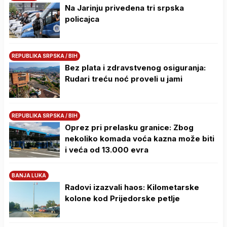
Na Јarinju privedena tri srpska
policajca
REPUBLIKA SRPSKA / BIH
Bez plata i zdravstvenog osiguranja:
Rudari treću noć proveli u jami
REPUBLIKA SRPSKA / BIH
Oprez pri prelasku granice: Zbog
nekoliko komada voća kazna može biti
i veća od 13.000 evra
BANJA LUKA
Radovi izazvali haos: Kilometarske
kolone kod Prijedorske petlje