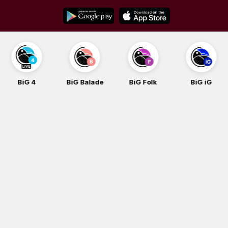
Skip
to
content
BiG 4
BiG Balade
BiG Folk
BiG iG