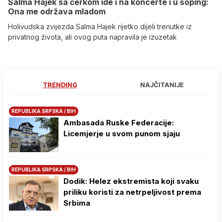
Salma Hajek sa ćerkom ide i na koncerte i u šoping:
Ona me održava mladom
Holivudska zvijezda Salma Hajek rijetko dijeli trenutke iz
privatnog života, ali ovog puta napravila je izuzetak
TRENDING
NAJČITANIJE
REPUBLIKA SRPSKA / BIH
Ambasada Ruske Federacije:
Licemjerje u svom punom sjaju
REPUBLIKA SRPSKA / BIH
Dodik: Helez ekstremista koji svaku
priliku koristi za netrpeljivost prema
Srbima