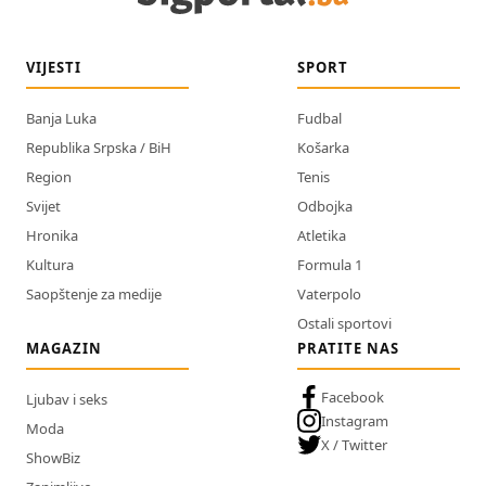
VIJESTI
SPORT
Banja Luka
Fudbal
Republika Srpska / BiH
Košarka
Region
Tenis
Svijet
Odbojka
Hronika
Atletika
Kultura
Formula 1
Saopštenje za medije
Vaterpolo
Ostali sportovi
MAGAZIN
PRATITE NAS
Facebook
Ljubav i seks
Instagram
Moda
X / Twitter
ShowBiz