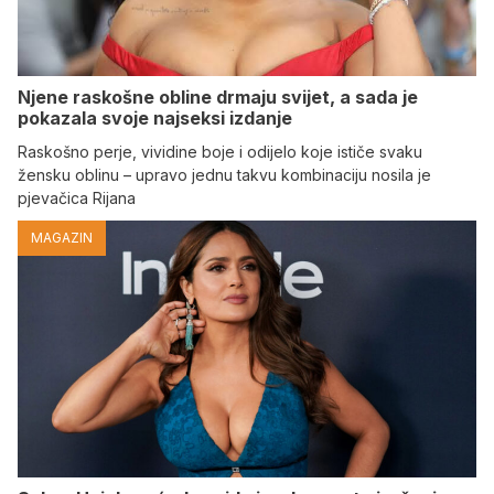
Njene raskošne obline drmaju svijet, a sada je
pokazala svoje najseksi izdanje
Raskošno perje, vividine boje i odijelo koje ističe svaku
žensku oblinu – upravo jednu takvu kombinaciju nosila je
pjevačica Rijana
MAGAZIN