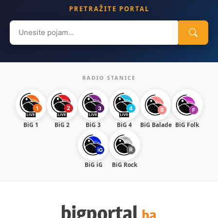
PRETRAŽITE PORTAL
Search
for:
RADIO STANICE
BiG 1
BiG 2
BiG 3
BiG 4
BiG Balade
BiG Folk
BiG iG
BiG Rock