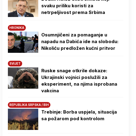
svaku priliku koristi za
netrpeljivost prema Srbima
HRONIKA
Osumnjičeni za pomaganje u
napadu na Dabića ide na slobodu:
Nikoliću predložen kućni pritvor
SVIJET
Ruske snage otkrile dokaze:
Ukrajinski vojnici poslužili za
eksperiment, na njima isprobana
vakcina
REPUBLIKA SRPSKA / BIH
Trebinje: Borba uspjela, situacija
sa požarom pod kontrolom