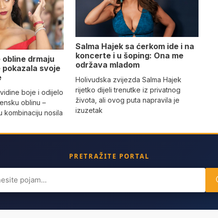
Salma Hajek sa ćerkom ide i na
koncerte i u šoping: Ona me
 obline drmaju
održava mladom
je pokazala svoje
e
Holivudska zvijezda Salma Hajek
rijetko dijeli trenutke iz privatnog
vidine boje i odijelo
života, ali ovog puta napravila je
žensku oblinu –
izuzetak
 kombinaciju nosila
a
PRETRAŽITE PORTAL
ch