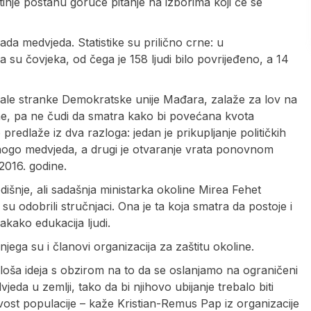
otinje postanu goruće pitanje na izborima koji će se
jada medvjeda. Statistike su prilično crne: u
su čovjeka, od čega je 158 ljudi bilo povrijeđeno, a 14
male stranke Demokratske unije Mađara, zalaže za lov na
line, pa ne čudi da smatra kako bi povećana kvota
o predlaže iz dva razloga: jedan je prikupljanje političkih
nogo medvjeda, a drugi je otvaranje vrata ponovnom
2016. godine.
išnje, ali sadašnja ministarka okoline Mirea Fehet
 su odobrili stručnjaci. Ona je ta koja smatra da postoje i
kako edukacija ljudi.
jega su i članovi organizacija za zaštitu okoline.
o loša ideja s obzirom na to da se oslanjamo na ograničeni
da u zemlji, tako da bi njihovo ubijanje trebalo biti
ost populacije – kaže Kristian-Remus Pap iz organizacije