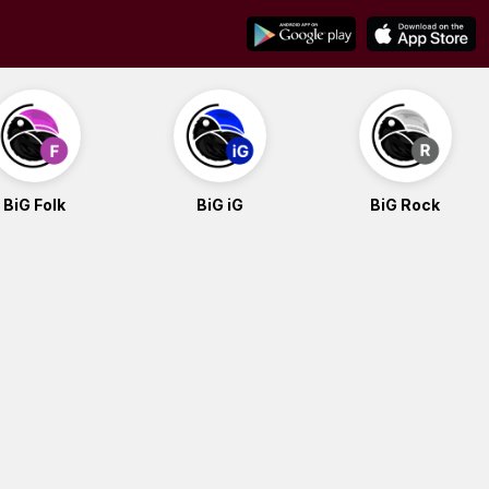
BiG Folk
BiG iG
BiG Rock