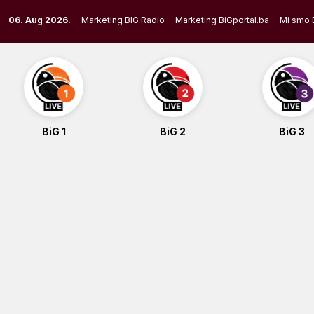
Skip
06. Aug 2026.
Marketing BIG Radio
Marketing BiGportal.ba
Mi smo 
to
content
BiG 1
BiG 2
BiG 3