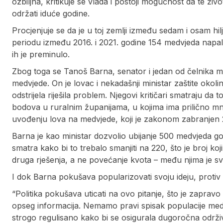
ozbiljna, kritikuje se vlada i postoji mogućnost da te živ
održati iduće godine.
Procjenjuje se da je u toj zemlji između sedam i osam hil
periodu između 2016. i 2021. godine 154 medvjeda napala 
ih je preminulo.
Zbog toga se Tanoš Barna, senator i jedan od čelnika 
medvjede. On je lovac i nekadašnji ministar zaštite oko
odstrijela riješila problem. Njegovi kritičari smatraju da t
bodova u ruralnim županijama, u kojima ima prilično m
uvođenju lova na medvjede, koji je zakonom zabranjen 
Barna je kao ministar dozvolio ubijanje 500 medvjeda god
smatra kako bi to trebalo smanjiti na 220, što je broj koji
druga rješenja, a ne povećanje kvota – među njima je sva
I dok Barna pokušava popularizovati svoju ideju, protiv n
“Politika pokušava uticati na ovo pitanje, što je zaprav
opseg informacija. Nemamo pravi spisak populacije medvje
strogo regulisano kako bi se osigurala dugoročna održiv