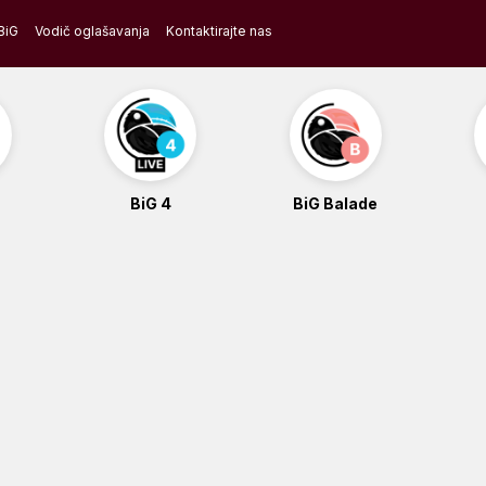
BiG
Vodič oglašavanja
Kontaktirajte nas
BiG 4
BiG Balade