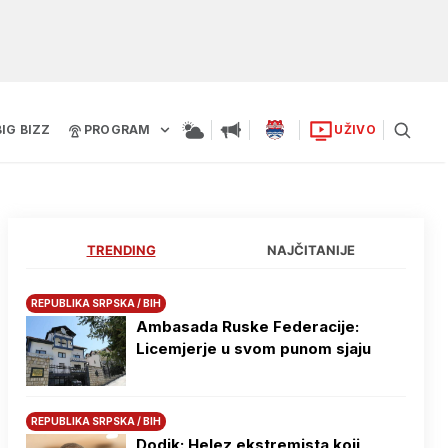
BIG BIZZ
PROGRAM
UŽIVO
TRENDING
NAJČITANIJE
REPUBLIKA SRPSKA / BIH
Ambasada Ruske Federacije:
Licemjerje u svom punom sjaju
REPUBLIKA SRPSKA / BIH
Dodik: Helez ekstremista koji