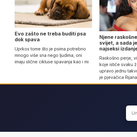
Evo zašto ne treba buditi psa
Njene raskošne
dok spava
svijet, a sada 
najseksi izdanj
Uprkos tome što je psima potrebno
mnogo više sna nego ljudima, oni
Raskošno perje, vi
imaju slične cikluse spavanja kao i mi
koje ističe svaku 
upravo jednu takvu
je pjevačica Rijan
Sear
for: