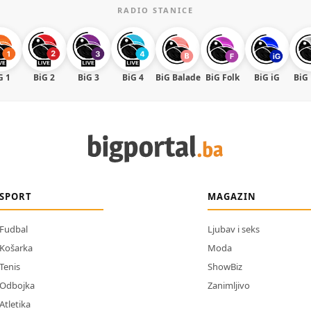
RADIO STANICE
G 1
BiG 2
BiG 3
BiG 4
BiG Balade
BiG Folk
BiG iG
BiG
SPORT
MAGAZIN
Fudbal
Ljubav i seks
Košarka
Moda
Tenis
ShowBiz
Odbojka
Zanimljivo
Atletika