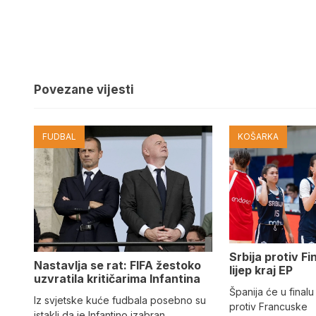
Povezane vijesti
FUDBAL
KOŠARKA
Srbija protiv Fi
Nastavlja se rat: FIFA žestoko
lijep kraj EP
uzvratila kritičarima Infantina
Španija će u finalu
Iz svjetske kuće fudbala posebno su
protiv Francuske
istakli da je Infantino izabran