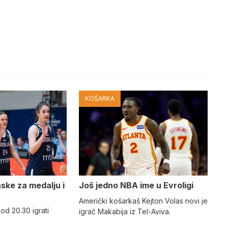
KOŠARKA
nske za medalju i
Još jedno NBA ime u Evroligi
Američki košarkaš Kejton Volas novi je
 od 20.30 igrati
igrač Makabija iz Tel-Aviva.