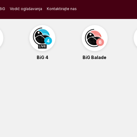
BiG
Vodič oglašavanja
Kontaktirajte nas
BiG 4
BiG Balade