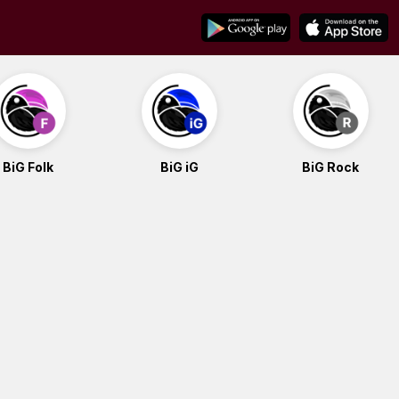
BiG Folk
BiG iG
BiG Rock