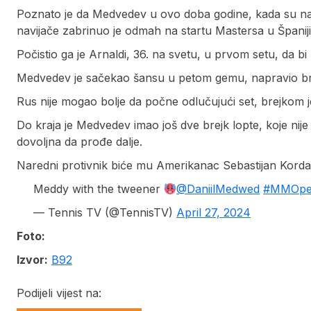
Poznato je da Medvedev u ovo doba godine, kada su na pr
navijače zabrinuo je odmah na startu Mastersa u Španiji
Počistio ga je Arnaldi, 36. na svetu, u prvom setu, da bi
Medvedev je sačekao šansu u petom gemu, napravio brej
Rus nije mogao bolje da počne odlučujući set, brejkom j
Do kraja je Medvedev imao još dve brejk lopte, koje nije 
dovoljna da prođe dalje.
Naredni protivnik biće mu Amerikanac Sebastijan Korda, 
Meddy with the tweener
@DaniilMedwed
#MMOp
— Tennis TV (@TennisTV)
April 27, 2024
Foto:
Izvor:
B92
Podijeli vijest na: