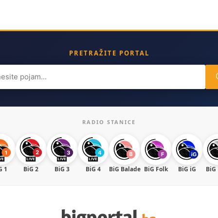
PRETRAŽITE PORTAL
ch
RADIO STANICE
G 1
BiG 2
BiG 3
BiG 4
BiG Balade
BiG Folk
BiG iG
BiG