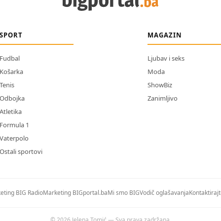
SPORT
MAGAZIN
Fudbal
Ljubav i seks
Košarka
Moda
Tenis
ShowBiz
Odbojka
Zanimljivo
Atletika
Formula 1
Vaterpolo
Ostali sportovi
eting BIG Radio
Marketing BIGportal.ba
Mi smo BIG
Vodič oglašavanja
Kontaktiraj
© 2026 Jelena Tomić — Sva prava zadržana.