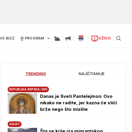
BIG BIZZ
PROGRAM
UŽIVO
TRENDING
NAJČITANIJE
REPUBLIKA SRPSKA / BIH
Danas je Sveti Pantelejmon: Ovo
nikako ne radite, jer kazna će stići
brže nego što mislite
SVIJET
Šta se krije iza migrantskog