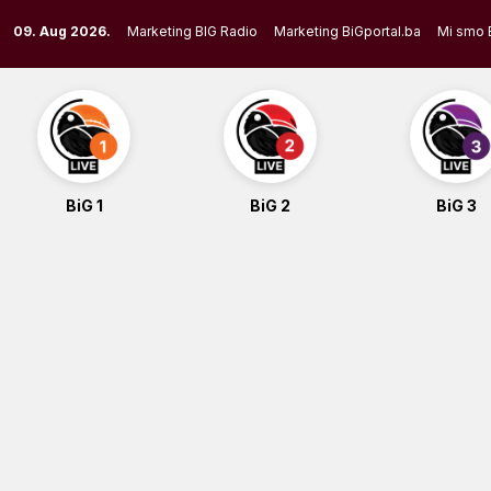
Skip
09. Aug 2026.
Marketing BIG Radio
Marketing BiGportal.ba
Mi smo 
to
content
BiG 1
BiG 2
BiG 3