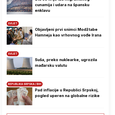
cunamija i udara na špansku
enklavu
SVIJET
Objavljeni prvi snimci Modžtabe
Hamneja kao vrhovnog vođe Irana
SVIJET
Suša, preko nuklearke, ugrozila
mađarsku valutu
REPUBLIKA SRPSKA / BIH
Pad inflacije u Republici Srpskoj,
pogled uperen na globalne rizike