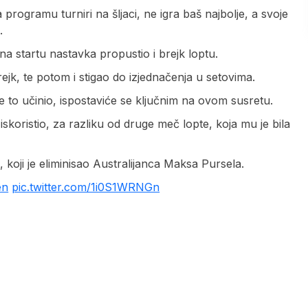
ogramu turniri na šljaci, ne igra baš najbolje, a svoje
.
 na startu nastavka propustio i brejk loptu.
k, te potom i stigao do izjednačenja u setovima.
e to učinio, ispostaviće se ključnim na ovom susretu.
iskoristio, za razliku od druge meč lopte, koja mu je bila
koji je eliminisao Australijanca Maksa Pursela.
en
pic.twitter.com/1i0S1WRNGn